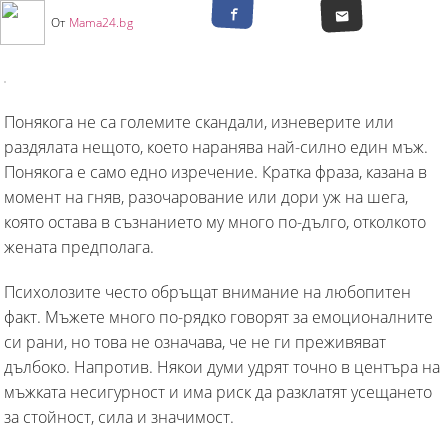
От
Mama24.bg
Понякога не са големите скандали, изневерите или
раздялата нещото, което наранява най-силно един мъж.
Понякога е само едно изречение. Кратка фраза, казана в
момент на гняв, разочарование или дори уж на шега,
която остава в съзнанието му много по-дълго, отколкото
жената предполага.
Психолозите често обръщат внимание на любопитен
факт. Мъжете много по-рядко говорят за емоционалните
си рани, но това не означава, че не ги преживяват
дълбоко. Напротив. Някои думи удрят точно в центъра на
мъжката несигурност и има риск да разклатят усещането
за стойност, сила и значимост.