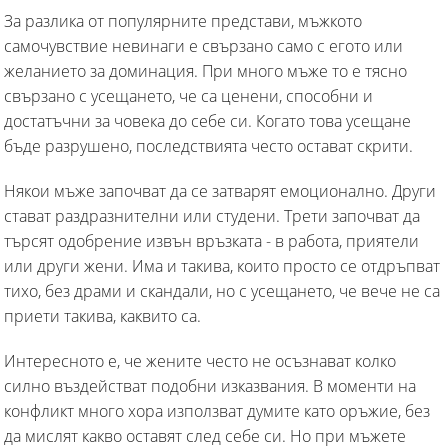
За разлика от популярните представи, мъжкото
самочувствие невинаги е свързано само с егото или
желанието за доминация. При много мъже то е тясно
свързано с усещането, че са ценени, способни и
достатъчни за човека до себе си. Когато това усещане
бъде разрушено, последствията често остават скрити.
Някои мъже започват да се затварят емоционално. Други
стават раздразнителни или студени. Трети започват да
търсят одобрение извън връзката - в работа, приятели
или други жени. Има и такива, които просто се отдръпват
тихо, без драми и скандали, но с усещането, че вече не са
приети такива, каквито са.
Интересното е, че жените често не осъзнават колко
силно въздействат подобни изказвания. В моменти на
конфликт много хора използват думите като оръжие, без
да мислят какво оставят след себе си. Но при мъжете