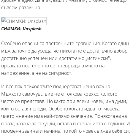
съвсем различно.
СНИМКИ: Unsplash
Особено опасни са постоянните сравнения. Когато един
мъж започне да усеща, че никога не е достатъчно добър,
достатъчно успешен или достатъчно „истински",
връзката постепенно се превръща в място на
напрежение, а не на сигурност.
И все пак психолозите подчертават нещо важно.
Мъжкото самочувствие не е толкова крехко, колкото
често се представя. Но както при всеки човек, има думи,
които оставят следи. Особено когато идват от човека,
чието мнение има най-голямо значение. Понякога една
фраза, казана за секунди, остава в съзнанието с години. И
променя завинаги начина, по който човек вижда себе си.