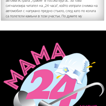
автомагистрала „Тракия" в посока Бургас. За това
сигнализира читател на „24 часа", който изпрати снимка на
автомобил с напукано предно стъкло, след като по колата
са полетели камъни в този участък. По думите му
опасността е реална и съществува риск от