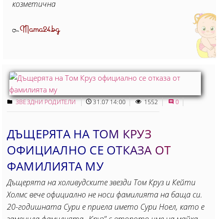
козметична
Mama24.bg
От
ЗВЕЗДНИ РОДИТЕЛИ
31.07 14:00
1552
0
ДЪЩЕРЯТА НА ТОМ КРУЗ
ОФИЦИАЛНО СЕ ОТКАЗА ОТ
ФАМИЛИЯТА МУ
Дъщерята на холивудските звезди Том Круз и Кейти
Холмс вече официално не носи фамилията на баща си.
20-годишната Сури е приела името Сури Ноел, като е
заменила фамилията „Круз" с второто име на майка