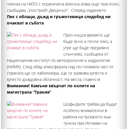
членка на НАТО с ограничена военна атака още тази есен,
съобщава „Уолстрийт Джърнъл". Според изданието
последната оценка на американските разузнавателни
Пек с облаци, дъжд и гръмотевици следобед ни
служби представлява промяна спрямо предишните им
очакват в събота
анализи
През нощта времето ще
бъде ясно и почти тихо, а
утре ще бъде предимно
слънчево, съобщиха от
Националния институт по метеорология и хидрология
(НИМХ). След обяд атмосферата над по-голямата част от
страната ще се лабилизира. Ще се развива купеста и
купесто-дъждовна облачност. На места, главно в
западните, северните и крайните източни райони
Внимание! Камъни хвърчат по колите на
магистрала “Тракия”
Шофьорите трябва да бъдат
особено внимателни в
района на пускането към
тунела при Ихтиман на