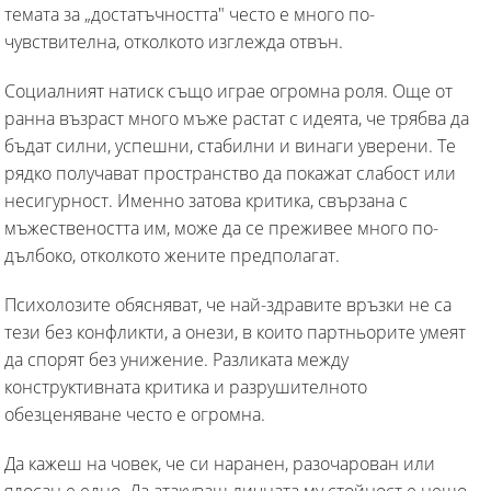
темата за „достатъчността" често е много по-
чувствителна, отколкото изглежда отвън.
Социалният натиск също играе огромна роля. Още от
ранна възраст много мъже растат с идеята, че трябва да
бъдат силни, успешни, стабилни и винаги уверени. Те
рядко получават пространство да покажат слабост или
несигурност. Именно затова критика, свързана с
мъжествеността им, може да се преживее много по-
дълбоко, отколкото жените предполагат.
Психолозите обясняват, че най-здравите връзки не са
тези без конфликти, а онези, в които партньорите умеят
да спорят без унижение. Разликата между
конструктивната критика и разрушителното
обезценяване често е огромна.
Да кажеш на човек, че си наранен, разочарован или
ядосан е едно. Да атакуваш личната му стойност е нещо