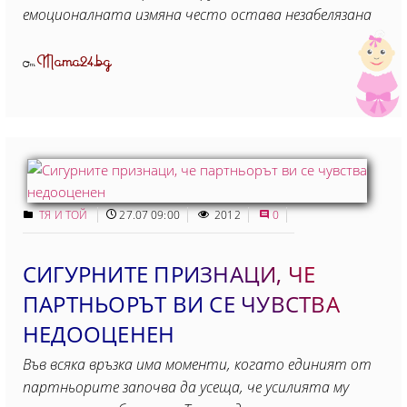
емоционалната измяна често остава незабелязана
Mama24.bg
От
ТЯ И ТОЙ
27.07 09:00
2012
0
СИГУРНИТЕ ПРИЗНАЦИ, ЧЕ
ПАРТНЬОРЪТ ВИ СЕ ЧУВСТВА
НЕДООЦЕНЕН
Във всяка връзка има моменти, когато единият от
партньорите започва да усеща, че усилията му