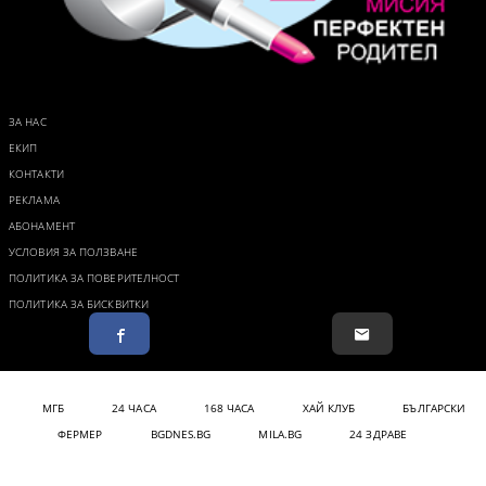
ЗА НАС
ЕКИП
КОНТАКТИ
РЕКЛАМА
АБОНАМЕНТ
УСЛОВИЯ ЗА ПОЛЗВАНЕ
ПОЛИТИКА ЗА ПОВЕРИТЕЛНОСТ
ПОЛИТИКА ЗА БИСКВИТКИ
МГБ
24 ЧАСА
168 ЧАСА
ХАЙ КЛУБ
БЪЛГАРСКИ
ФЕРМЕР
BGDNES.BG
MILA.BG
24 ЗДРАВЕ