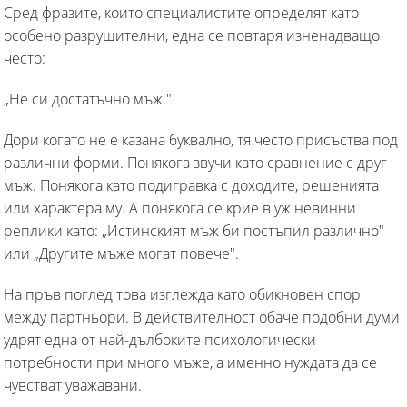
Сред фразите, които специалистите определят като
особено разрушителни, една се повтаря изненадващо
често:
„Не си достатъчно мъж."
Дори когато не е казана буквално, тя често присъства под
различни форми. Понякога звучи като сравнение с друг
мъж. Понякога като подигравка с доходите, решенията
или характера му. А понякога се крие в уж невинни
реплики като: „Истинският мъж би постъпил различно"
или „Другите мъже могат повече".
На пръв поглед това изглежда като обикновен спор
между партньори. В действителност обаче подобни думи
удрят една от най-дълбоките психологически
потребности при много мъже, а именно нуждата да се
чувстват уважавани.