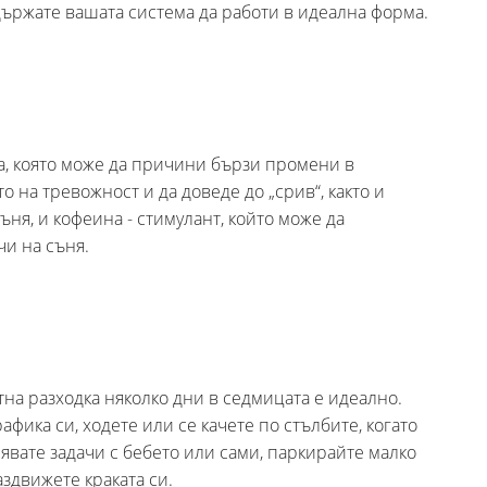
държате вашата система да работи в идеална форма.
а, която може да причини бързи промени в
о на тревожност и да доведе до „срив“, както и
ъня, и кофеина - стимулант, който може да
и на съня.
тна разходка няколко дни в седмицата е идеално.
афика си, ходете или се качете по стълбите, когато
явате задачи с бебето или сами, паркирайте малко
здвижете краката си.