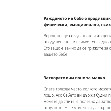
Раждането на бебе е предизвик
физически, емоционално, псих
Вероятно ще се чувствате изтощен
въодушевени - и всичко това еднов
Ето защо е важно да се грижите за 
вашето бебе.
Затворете очи поне за малко
Спете толкова често, колкото може
лошо. Ако бебето ви държи будни пр
можете да спите, е полезно да затв
отпуснете. Не е моментът да бърше