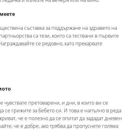
егледачка и излезте на вечеря или на кино.
смеете
ществена съставка за поддържане на здравето на
партньорства са тези, които са тествани в първите
Награждавайте се редовно, като прекарвате
мото
е чувствате претоварени, и дни, в които ви се
да се грижите за бебето си. И това е напълно в реда
риват, че е полезно да се опитат да зададат дневен
найте, че е добре, ако трябва да пропуснете голяма