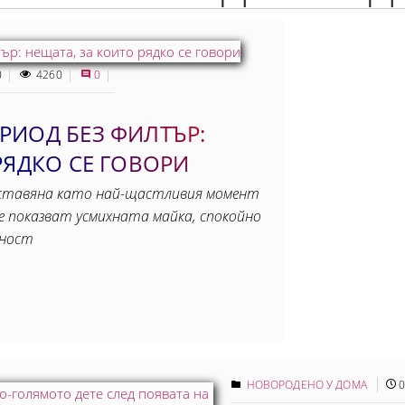
0
4260
0
РИОД БЕЗ ФИЛТЪР:
РЯДКО СЕ ГОВОРИ
дставяна като най-щастливия момент
е показват усмихната майка, спокойно
жност
НОВОРОДЕНО У ДОМА
0