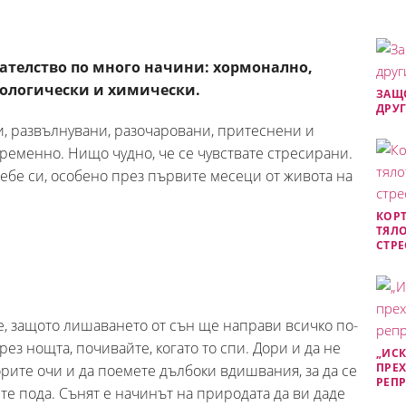
ателство по много начини: хормонално,
ологически и химически.
ЗАЩО
ДРУГ
и, развълнувани, разочаровани, притеснени и
ременно. Нищо чудно, че се чувствате стресирани.
себе си, особено през първите месеци от живота на
КОРТ
ТЯЛО
СТРЕ
те, защото лишаването от сън ще направи всичко по-
ез нощта, почивайте, когато то спи. Дори и да не
„ИСК
ПРЕХ
орите очи и да поемете дълбоки вдишвания, за да се
РЕП
те пода. Сънят е начинът на природата да ви даде