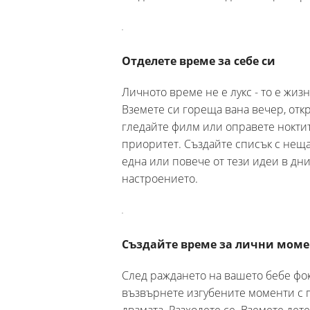
Отделете време за себе си
Личното време не е лукс - то е жи
Вземете си гореща вана вечер, откр
гледайте филм или оправете ноктите
приоритет. Създайте списък с неща,
една или повече от тези идеи в дни
настроението.
Създайте време за лични моме
След раждането на вашето бебе фок
възвърнете изгубените моменти с п