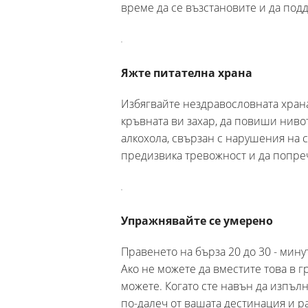
време да се възстановите и да под
Яжте питателна храна
Избягвайте нездравословната хран
кръвната ви захар, да повиши нивот
алкохола, свързан с нарушения на с
предизвика тревожност и да попреч
Упражнявайте се умерено
Правенето на бърза 20 до 30 - мину
Ако не можете да вместите това в гр
можете. Когато сте навън да изпълн
по-далеч от вашата дестинация и ра