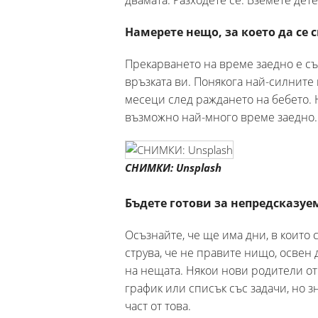
двамата. Разходете се. Вземете дет
Намерете нещо, за което да се 
Прекарването на време заедно е съ
връзката ви. Понякога най-силните 
месеци след раждането на бебето. 
възможно най-много време заедно.
СНИМКИ: Unsplash
Бъдете готови за непредсказуе
Осъзнайте, че ще има дни, в които с
струва, че не правите нищо, освен 
на нещата. Някои нови родители отк
график или списък със задачи, но з
част от това.