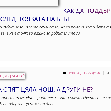
КАК ДА ПОДДЪР
СЛЕД ПОЯВАТА НА БЕБЕ
о събитие за цялото семейство, но за по-голямото дете тя 
е вече не е толкова важно за родителите си
НОВОРОДЕНО У ДОМА
1
 СПЯТ ЦЯЛА НОЩ, А ДРУГИ НЕ?
ъпроси от младите родители е защо някои бебета спят сп
бено объркващо може да бъде