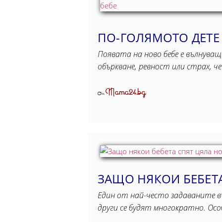
ПО-ГОЛЯМОТО ДЕТЕ 
Появата на ново бебе е вълнуващ
объркване, ревност или страх, ч
Mama24.bg
От
ЗАЩО НЯКОИ БЕБЕТА
Един от най-често задаваните в
други се будят многократно. Осо