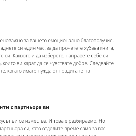
зненоважно за вашето емоционално благополучие.
аднете си един час, за да прочетете хубава книга,
 си. Каквото и да изберете, направете себе си
 които ви карат да се чувствате добре. Следвайте
те, когато имате нужда от повдигане на
нти с партньора ви
усът ви се измества. И това е разбираемо. Но
артньора си, като отделите време само за вас