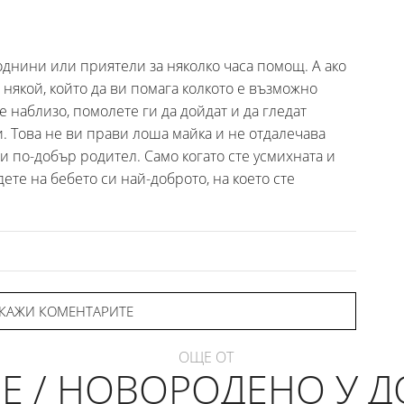
однини или приятели за няколко часа помощ. А ако
 някой, който да ви помага колкото е възможно
е наблизо, помолете ги да дойдат и да гледат
и. Това не ви прави лоша майка и не отдалечава
ви по-добър родител. Само когато сте усмихната и
ете на бебето си най-доброто, на което сте
КАЖИ КОМЕНТАРИТЕ
ОЩЕ ОТ
БЕ / НОВОРОДЕНО У 