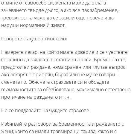
отмине от самосебе си, жената може да отлага
зачеването твърде дълго, а ако все пак забременее,
тревожността може да се засили още повече и да
наруши нормалния ѝ живот.
Говорете с акушер-гинеколог
Намерете лекар, на който имате доверие и се чувствате
спокойно да задавате всякакви въпроси. Бременна сте,
предстои ви раждане, няма срамен или глупав въпрос.
Ако лекарят е припрян, бърза или не му се говори –
сменете го. Обяснете страховете си и обсъдете
възможностите за обезболяване, максимално естествено
протичане на раждането и т.н.
Не се поддавайте на чуждите страхове
Избягвайте разговори за бременността и раждането с
жени, които са имали травмиращи такива, както и с