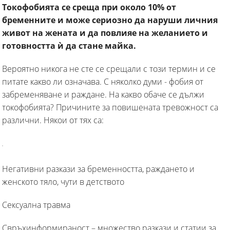
Токофобията се среща при около 10% от
бременните и може сериозно да наруши личния
живот на жената и да повлияе на желанието и
готовността ѝ да стане майка.
Вероятно никога не сте се срещали с този термин и се
питате какво ли означава. С няколко думи - фобия от
забременяване и раждане. На какво обаче се дължи
токофобията? Причините за повишената тревожност са
различни. Някои от тях са:
Негативни разкази за бременността, раждането и
женското тяло, чути в детството
Сексуална травма
Свръхинформираност – множество разкази и статии за