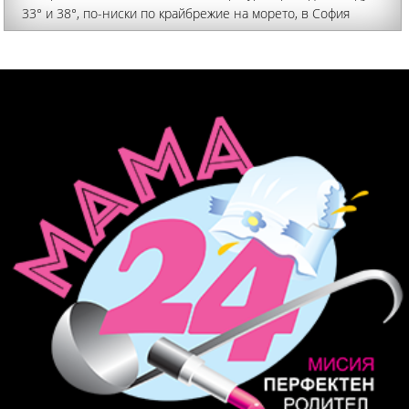
33° и 38°, по-ниски по крайбрежие на морето, в София
33°-34°