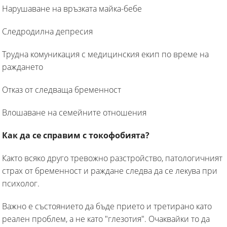
Нарушаване на връзката майка-бебе
Следродилна депресия
Трудна комуникация с медицинския екип по време на
раждането
Отказ от следваща бременност
Влошаване на семейните отношения
Как да се справим с токофобията?
Както всяко друго тревожно разстройство, патологичният
страх от бременност и раждане следва да се лекува при
психолог.
Важно е състоянието да бъде прието и третирано като
реален проблем, а не като "глезотия". Очаквайки то да