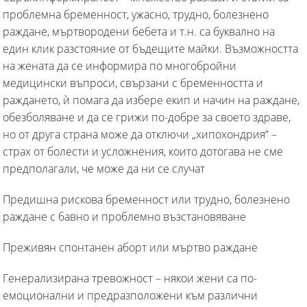
проблемна бременност, ужасно, трудно, болезнено
раждане, мъртвородени бебета и т.н. са буквално на
един клик разстояние от бъдещите майки. Възможността
на жената да се информира по многобройни
медицински въпроси, свързани с бременността и
раждането, ѝ помага да избере екип и начин на раждане,
обезболяване и да се грижи по-добре за своето здраве,
но от друга страна може да отключи „хипохондрия“ –
страх от болести и усложнения, които дотогава не сме
предполагали, че може да ни се случат
Предишна рискова бременност или трудно, болезнено
раждане с бавно и проблемно възстановяване
Преживян спонтанен аборт или мъртво раждане
Генерализирана тревожност – някои жени са по-
емоционални и предразположени към различни