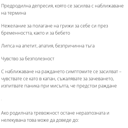
Предродилна депресия, която се засилва с наближаване
на термина
Нежелание за полагане на грижи за себе си през
бременността, както и за бебето
Липса на апетит, апатия, безпричинна тъга
Чувство за безполезност
С наближаване на раждането симптомите се засилват –
чувствате се като в капан, съжалявате за зачеването,
изпитвате паника при мисълта, че предстои раждане
Ако родилната тревожност остане неразпозната и
нелекувана това може да доведе до: