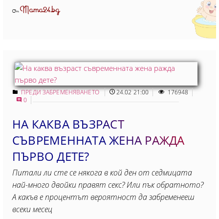
Mama24.bg
От
ПРЕДИ ЗАБРЕМЕНЯВАНЕТО
24.02 21:00
176948
0
НА КАКВА ВЪЗРАСТ
СЪВРЕМЕННАТА ЖЕНА РАЖДА
ПЪРВО ДЕТЕ?
Питали ли сте се някога в кой ден от седмицата
най-много двойки правят секс? Или пък обратното?
А какъв е процентът вероятност да забременееш
всеки месец