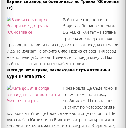
миналата седмица споразумение за взаимна отбрана
Взриви се завод за боеприпаси до Трявна (Обновява
се)
Районът е отцепен и ще
бъде задействана системата
BG-ALERT. Кметът на Трявна
призова хората да затварят
прозорците на жилищата си, да използват предпазни маски
и да не излизат на открито Силен взрив от военния завод
в село Белица близо до Трявна се чу преди минути. Над
района се носят огромни кълбета от дим
Жега до 38° в сряда, захлаждане с гръмотевични
бури в четвъртък
През нощта ще бъде ясно, в
повечето места и тихо,
съобщиха от Националния
институт по метеорология и
хидрология. Утре ще бъде слънчево и още по-топло. Ще
духа слаб, в Югоизточна България умерен вятър от изток-
североизток. Максималните температури ще бъдат между