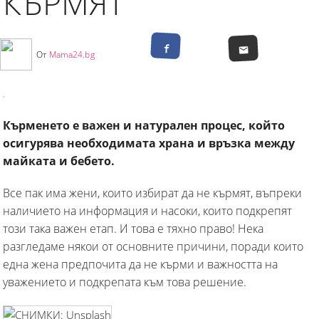
КЪРМЯТ
От
Mama24.bg
Кърменето е важен и натурален процес, който
осигурява необходимата храна и връзка между
майката и бебето.
Все пак има жени, които избират да не кърмят, въпреки
наличието на информация и насоки, които подкрепят
този така важен етап. И това е тяхно право! Нека
разгледаме някои от основните причини, поради които
една жена предпочита да не кърми и важността на
уважението и подкрепата към това решение.