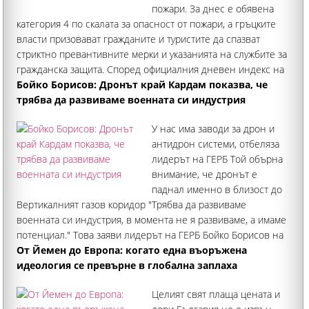
пожари. За днес е обявена
категория 4 по скалата за опасност от пожари, а гръцките
власти призовават гражданите и туристите да спазват
стриктно превантивните мерки и указанията на службите за
гражданска защита. Според официалния дневен индекс на
гръцката Генерална
Бойко Борисов: Дронът край Кардам показва, че
трябва да развиваме военната си индустрия
У нас има заводи за дрон и
антидрон системи, отбеляза
лидерът на ГЕРБ Той обърна
внимание, че дронът е
паднал именно в близост до
Вертикалният газов коридор "Трябва да развиваме
военната си индустрия, в момента не я развиваме, а имаме
потенциал." Това заяви лидерът на ГЕРБ Бойко Борисов на
брифинг в Търговище във връзка с инцидента с падналия
От Йемен до Европа: когато една въоръжена
идеология се превърне в глобална заплаха
Целият свят плаща цената и