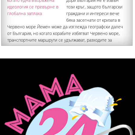
дори България не е извън
този кръг, защото български
граждани и интереси вече
бяха засегнати от кризата в
Червено море Йемен може да изглежда географски далеч
от България, но когато корабите избягват Червено море,
транспортните маршрути се удължават, разходите за
превоз, застраховане и логистика нарастват