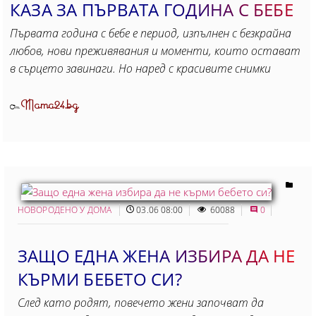
КАЗА ЗА ПЪРВАТА ГОДИНА С БЕБЕ
Първата година с бебе е период, изпълнен с безкрайна
любов, нови преживявания и моменти, които остават
в сърцето завинаги. Но наред с красивите снимки
Mama24.bg
От
НОВОРОДЕНО У ДОМА
03.06 08:00
60088
0
ЗАЩО ЕДНА ЖЕНА ИЗБИРА ДА НЕ
КЪРМИ БЕБЕТО СИ?
След като родят, повечето жени започват да