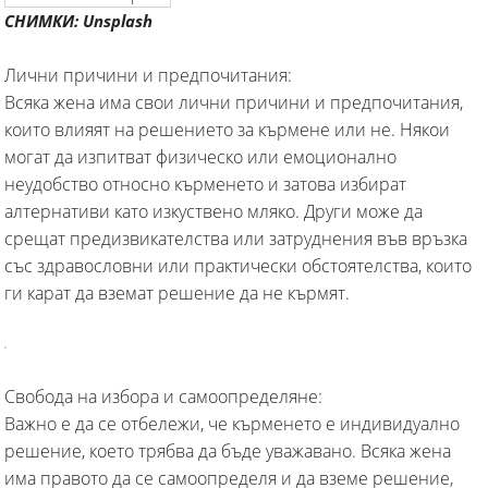
СНИМКИ: Unsplash
Лични причини и предпочитания:
Всяка жена има свои лични причини и предпочитания,
които влияят на решението за кърмене или не. Някои
могат да изпитват физическо или емоционално
неудобство относно кърменето и затова избират
алтернативи като изкуствено мляко. Други може да
срещат предизвикателства или затруднения във връзка
със здравословни или практически обстоятелства, които
ги карат да вземат решение да не кърмят.
Свобода на избора и самоопределяне:
Важно е да се отбележи, че кърменето е индивидуално
решение, което трябва да бъде уважавано. Всяка жена
има правото да се самоопределя и да вземе решение,