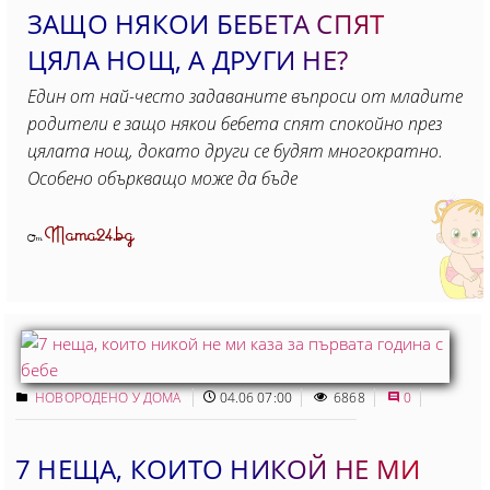
ЗАЩО НЯКОИ БЕБЕТА СПЯТ
ЦЯЛА НОЩ, А ДРУГИ НЕ?
Един от най-често задаваните въпроси от младите
родители е защо някои бебета спят спокойно през
цялата нощ, докато други се будят многократно.
Особено объркващо може да бъде
Mama24.bg
От
НОВОРОДЕНО У ДОМА
04.06 07:00
6868
0
7 НЕЩА, КОИТО НИКОЙ НЕ МИ