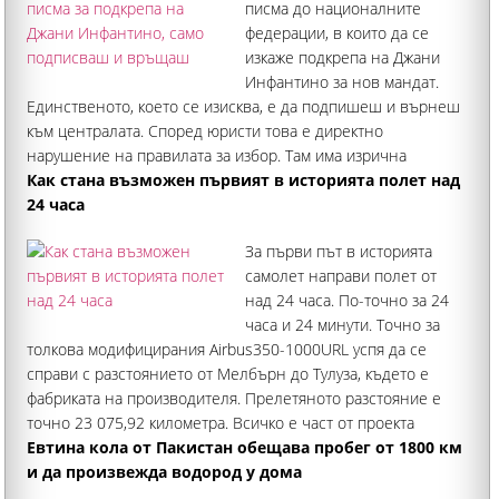
писма до националните
федерации, в които да се
изкаже подкрепа на Джани
Инфантино за нов мандат.
Единственото, което се изисква, е да подпишеш и върнеш
към централата. Според юристи това е директно
нарушение на правилата за избор. Там има изрична
забрана кандидатът да комуникира през официалните
Как стана възможен първият в историята полет над
канали на ФИФА
24 часа
За първи път в историята
самолет направи полет от
над 24 часа. По-точно за 24
часа и 24 минути. Точно за
толкова модифицирания Airbus350-1000URL успя да се
справи с разстоянието от Мелбърн до Тулуза, където е
фабриката на производителя. Прелетяното разстояние е
точно 23 075,92 километра. Всичко е част от проекта
"Слънчев изгрев" на австралийската
Евтина кола от Пакистан обещава пробег от 1800 км
и да произвежда водород у дома