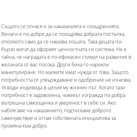
Същото се отнася и за наказанията и поощренията.
Винаги е по-добре да се поощрява добрата постъпка,
отколкото само да се наказва лошата. Така децата по-
бързо могат да оформят ценностната си система. Не е
тайна, че наградата е по-ефикасен стимул на развитие в
желаната от вас посока. Други биха го нарекли
манипулиране. Но малките имат нужда от това. Защото
потребността от утвърждаване и одобрение не изчезва,
тя води индивида в целия му жизнен път. Когато тази
потребност е задоволена, човекът изгражда по-добра
вътрешна самооценка и увереност в себе си. Ако
наблягаме на наказанието, подтискаме доброто
самочувствие и оттам собствената инициатива за
промяна към добро.