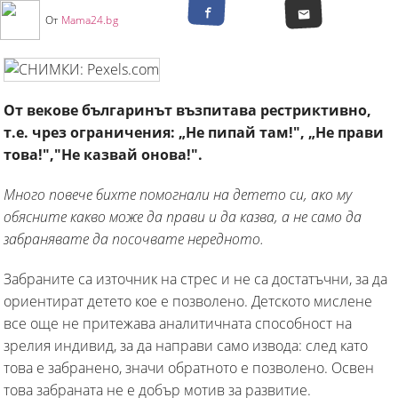
От
Mama24.bg
От векове българинът възпитава рестриктивно,
т.е. чрез ограничения: „Не пипай там!", „Не прави
това!","Не казвай онова!".
Много повече бихте помогнали на детето си, ако му
обясните какво може да прави и да казва, а не само да
забранявате да посочвате нередното.
Забраните са източник на стрес и не са достатъчни, за да
ориентират детето кое е позволено. Детското мислене
все още не притежава аналитичната способност на
зрелия индивид, за да направи само извода: след като
това е забранено, значи обратното е позволено. Освен
това забраната не е добър мотив за развитие.