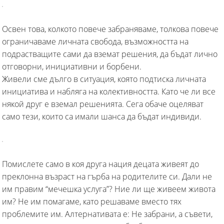
Освен това, колкото повече забраняваме, толкова повече
ограничаваме личната свобода, възможността на
подрастващите сами да вземат решения, да бъдат лично
отговорни, инициативни и борбени.
Живели сме дълго в ситуация, която подтиска личната
инициатива и набляга на колективността. Като че ли все
някой друг е вземал решенията. Сега обаче оцеляват
само тези, които са имали шанса да бъдат индивиди.
Помислете само в коя друга нация децата живеят до
преклонна възраст на гърба на родителите си. Дали не
им правим “мечешка услуга”? Ние ли ще живеем живота
им? Не им помагаме, като решаваме вместо тях
проблемите им. Алтернативата е: Не забрани, а съвети,