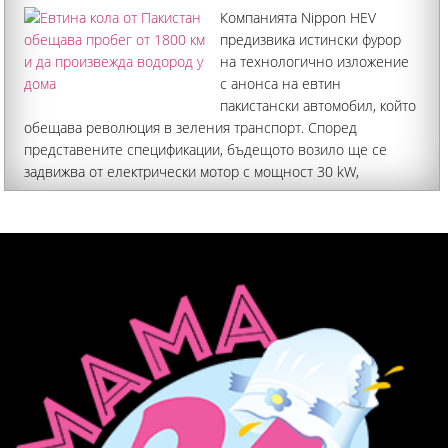
Компанията Nippon HEV
предизвика истински фурор
на технологично изложение
с анонса на евтин
пакистански автомобил, който
обещава революция в зеления транспорт. Според
представените спецификации, бъдещото возило ще се
задвижва от електрически мотор с мощност 30 kW,
развиващ максимална скорост от 90 км/ч