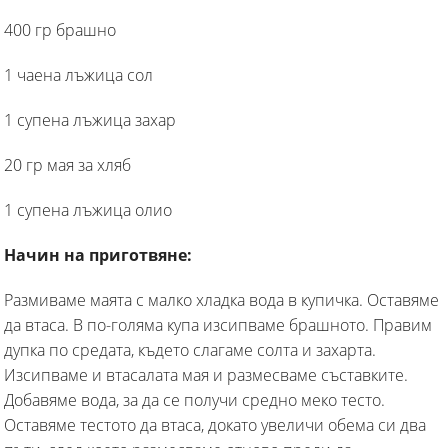
400 гр брашно
1 чаена лъжица сол
1 супена лъжица захар
20 гр мая за хляб
1 супена лъжица олио
Начин на приготвяне:
Размиваме маята с малко хладка вода в купичка. Оставяме
да втаса. В по-голяма купа изсипваме брашното. Правим
дупка по средата, където слагаме солта и захарта.
Изсипваме и втасалата мая и размесваме съставките.
Добавяме вода, за да се получи средно меко тесто.
Оставяме тестото да втаса, докато увеличи обема си два