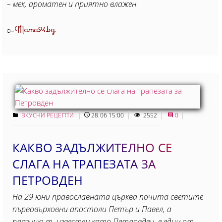
– мек, ароматен и приятно влажен
Mama24.bg
От
ВКУСНИ РЕЦЕПТИ
28.06 15:00
2552
0
КАКВО ЗАДЪЛЖИТЕЛНО СЕ
СЛАГА НА ТРАПЕЗАТА ЗА
ПЕТРОВДЕН
На 29 юни православната църква почита светите
първовърховни апостоли Петър и Павел, а
празникът, известен като Петровден, е един от