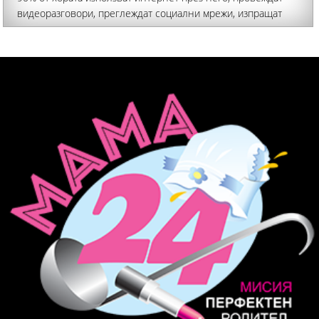
видеоразговори, преглеждат социални мрежи, изпращат
имейли. Над половината пазаруват онлайн, а 22