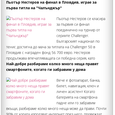
непосредствено до известна отпреди скална гробница
Пьотър Нестеров на финал в Пловдив, играе за
първа титла на "Чалънджър"
Пьотър Нестеров се класира
за първия си финал
поединично на турнир от
сериите Challenger.
Българският национал по
тенис достигна до мача за титлата на Challenger 50 в
Пловдив с награден фонд 56 700 евро. Нестеров
продължава впечатляващата си победна серия, като
спечели четири мача без загубен сет. Така руснакът с наш
Най-добре разбираме колко много неща правят
паспорт вече има девет
смартфоните, когато ги забравим у дома
Вече е фотоапарат, банка,
билет, навигация, ключ и
личен асистент Когато
батерията на смартфона
падне или го забравим
вкъщи, разбираме колко много неща може да прави. Почти
90% от хората използват интернет през него, провеждат