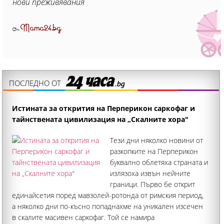
нови преживявания
Mama24.bg
От
ПОСЛЕДНО ОТ
Истината за открития на Перперикон саркофаг и
тайнствената цивилизация на „Скалните хора"
Тези дни няколко новини от
разкопките на Перперикон
буквално облетяха страната и
излязоха извън нейните
граници. Първо бе открит
единайсетия поред мавзолей-ротонда от римския период,
а няколко дни по-късно попаднахме на уникален изсечен
в скалите масивен саркофаг. Той се намира