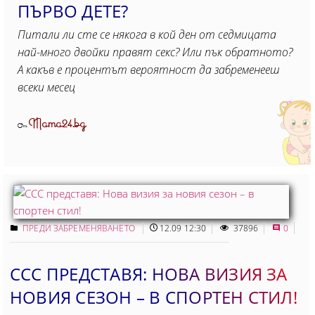
ПЪРВО ДЕТЕ?
Питали ли сте се някога в кой ден от седмицата
най-много двойки правят секс? Или пък обратното?
А какъв е процентът вероятност да забременееш
всеки месец
Mama24.bg
От
ПРЕДИ ЗАБРЕМЕНЯВАНЕТО
12.09 12:30
37896
0
CCC ПРЕДСТАВЯ: НОВА ВИЗИЯ ЗА
НОВИЯ СЕЗОН – В СПОРТЕН СТИЛ!