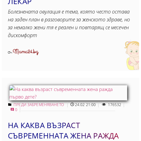
ЛЕКАР
Болезнената овулация е тема, която често остава
на заден план в разговорите за женското здраве, но
за немалко жени тя е реален и повтарящ се месечен
дискомфорт
Mama24.bg
От
ПРЕДИ ЗАБРЕМЕНЯВАНЕТО
24.02 21:00
176532
0
НА КАКВА ВЪЗРАСТ
СЪВРЕМЕННАТА ЖЕНА РАЖДА