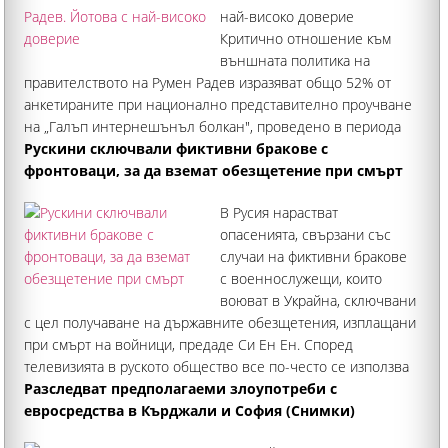
най-високо доверие
Критично отношение към
външната политика на
правителството на Румен Радев изразяват общо 52% от
анкетираните при национално представително проучване
на „Галъп интернешънъл болкан", проведено в периода
24 юли – 4 август 2026 г. Сред политическите фигури
Рускини сключвали фиктивни бракове с
президентът Илияна Йотова
фронтоваци, за да вземат обезщетение при смърт
В Русия нарастват
опасенията, свързани със
случаи на фиктивни бракове
с военнослужещи, които
воюват в Украйна, сключвани
с цел получаване на държавните обезщетения, изплащани
при смърт на войници, предаде Си Ен Ен. Според
телевизията в руското общество все по-често се използва
терминът "черни вдовици" за жени, обвинявани
Разследват предполагаеми злоупотреби с
евросредства в Кърджали и София (Снимки)