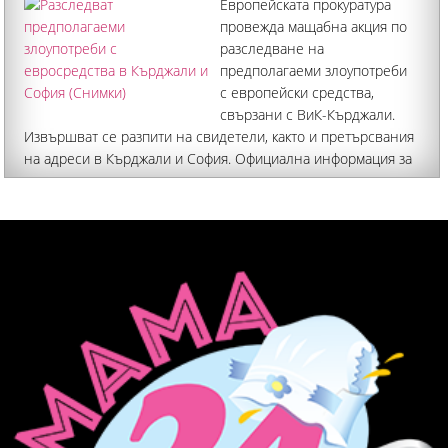
Европейската прокуратура
провежда мащабна акция по
разследване на
предполагаеми злоупотреби
с европейски средства,
свързани с ВиК-Кърджали.
Извършват се разпити на свидетели, както и претърсвания
на адреси в Кърджали и София. Официална информация за
резултатите от акцията не е оповестена. От сградата
на ВиК-Кърджали са изнесени документи