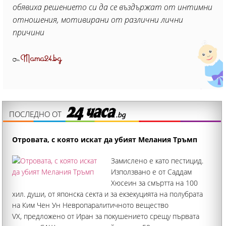
обявиха решението си да се въздържат от интимни
отношения, мотивирани от различни лични
причини
Mama24.bg
От
ПОСЛЕДНО ОТ
Отровата, с която искат да убият Мелания Тръмп
Замислено е като пестицид.
Използвано е от Саддам
Хюсеин за смъртта на 100
хил. души, от японска секта и за екзекуцията на полубрата
на Ким Чен Ун Невропаралитичното вещество
VX, предложено от Иран за покушението срещу първата