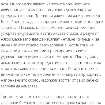
акта. Много мъже вярват, че тяхната стойност като
любовници се измерва с това колко дълго издържат,
преди да свършат. Тревогата дали няма да е „прекалено
бързо" често създава напрежение още преди сексът да е
започнал. Парадоксът е, че именно това напрежение
ускорява еякулацията и затвърждава страха. В резултат
някои мъже започват да избягват интимни ситуации, за
да не изпитат отново разочарование. Истината е, че
никой не държи хронометър по време на секс, а
удоволствието рядко зависи от минутите. Прелюдията,
докосванията, игрите преди самия акт – всичко това има
много по-голямо значение за жената. Когато тя насочи
вниманието към тези моменти и ги направи приоритет,
напрежението около „издръжливостта" от само себе си
започва да намалява.
Третият комплекс е свързан с представянето като
„любовник". Мъжете се притесняват дали са достатъчно