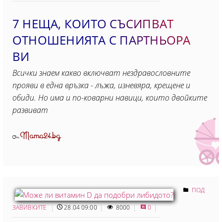
7 НЕЩА, КОИТО СЪСИПВАТ
ОТНОШЕНИЯТА С ПАРТНЬОРА
ВИ
Всички знаем какво включват нездравословните
прояви в една връзка - лъжа, изневяра, крещене и
обиди. Но има и по-коварни навици, които двойките
развиват
Mama24.bg
От
ПОД
ЗАВИВКИТЕ
28.04 09:00
8000
0