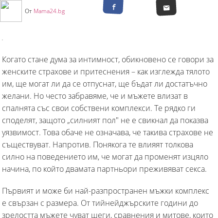
От
Mama24.bg
Когато стане дума за интимност, обикновено се говори за
женските страхове и притеснения – как изглежда тялото
им, ще могат ли да се отпуснат, ще бъдат ли достатъчно
желани. Но често забравяме, че и мъжете влизат в
спалнята със свои собствени комплекси. Те рядко ги
споделят, защото „силният пол" не е свикнал да показва
уязвимост. Това обаче не означава, че такива страхове не
съществуват. Напротив. Понякога те влияят толкова
силно на поведението им, че могат да променят изцяло
начина, по който двамата партньори преживяват секса.
Първият и може би най-разпространен мъжки комплекс
е свързан с размера. От тийнейджърските години до
зрелостта мъжете чуват шеги, сравнения и митове, които