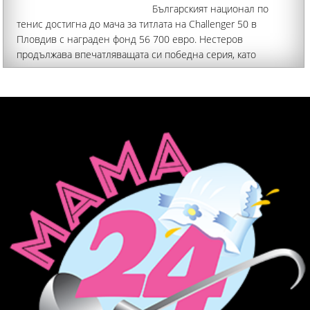
Българският национал по
тенис достигна до мача за титлата на Challenger 50 в
Пловдив с награден фонд 56 700 евро. Нестеров
продължава впечатляващата си победна серия, като
спечели четири мача без загубен сет. Така руснакът с наш
паспорт вече има девет