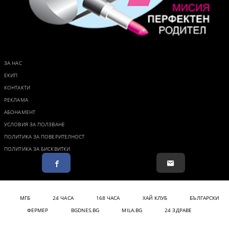
ЗА НАС
ЕКИП
КОНТАКТИ
РЕКЛАМА
АБОНАМЕНТ
УСЛОВИЯ ЗА ПОЛЗВАНЕ
ПОЛИТИКА ЗА ПОВЕРИТЕЛНОСТ
ПОЛИТИКА ЗА БИСКВИТКИ
МГБ
24 ЧАСА
168 ЧАСА
ХАЙ КЛУБ
БЪЛГАРСКИ
ФЕРМЕР
BGDNES.BG
MILA.BG
24 ЗДРАВЕ