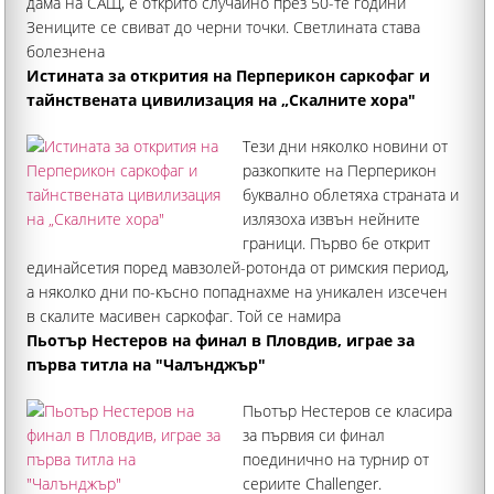
дама на САЩ, е открито случайно през 50-те години
Зениците се свиват до черни точки. Светлината става
болезнена
Истината за открития на Перперикон саркофаг и
тайнствената цивилизация на „Скалните хора"
Тези дни няколко новини от
разкопките на Перперикон
буквално облетяха страната и
излязоха извън нейните
граници. Първо бе открит
единайсетия поред мавзолей-ротонда от римския период,
а няколко дни по-късно попаднахме на уникален изсечен
в скалите масивен саркофаг. Той се намира
непосредствено до известна отпреди скална гробница
Пьотър Нестеров на финал в Пловдив, играе за
първа титла на "Чалънджър"
Пьотър Нестеров се класира
за първия си финал
поединично на турнир от
сериите Challenger.