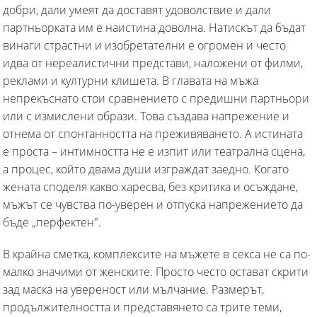
добри, дали умеят да доставят удоволствие и дали
партньорката им е наистина доволна. Натискът да бъдат
винаги страстни и изобретателни е огромен и често
идва от нереалистични представи, наложени от филми,
реклами и културни клишета. В главата на мъжа
непрекъснато стои сравнението с предишни партньори
или с измислени образи. Това създава напрежение и
отнема от спонтанността на преживяването. А истината
е проста – интимността не е изпит или театрална сцена,
а процес, който двама души изграждат заедно. Когато
жената споделя какво харесва, без критика и осъждане,
мъжът се чувства по-уверен и отпуска напрежението да
бъде „перфектен".
В крайна сметка, комплексите на мъжете в секса не са по-
малко значими от женските. Просто често остават скрити
зад маска на увереност или мълчание. Размерът,
продължителността и представянето са трите теми,