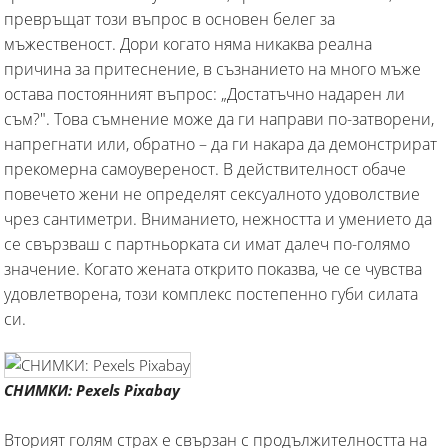
превръщат този въпрос в основен белег за
мъжественост. Дори когато няма никаква реална
причина за притеснение, в съзнанието на много мъже
остава постоянният въпрос: „Достатъчно надарен ли
съм?". Това съмнение може да ги направи по-затворени,
напрегнати или, обратно – да ги накара да демонстрират
прекомерна самоувереност. В действителност обаче
повечето жени не определят сексуалното удоволствие
чрез сантиметри. Вниманието, нежността и умението да
се свързваш с партньорката си имат далеч по-голямо
значение. Когато жената открито показва, че се чувства
удовлетворена, този комплекс постепенно губи силата
си.
СНИМКИ: Pexels Pixabay
Вторият голям страх е свързан с продължителността на