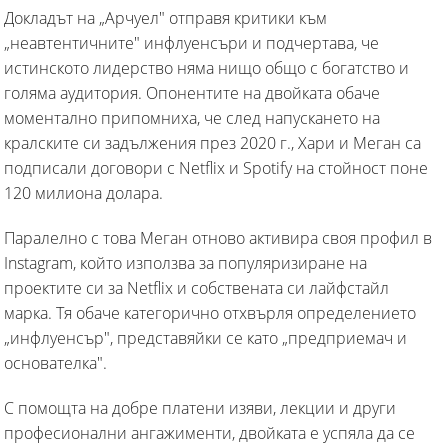
Докладът на „Арчуел" отправя критики към
„неавтентичните" инфлуенсъри и подчертава, че
истинското лидерство няма нищо общо с богатство и
голяма аудитория. Опонентите на двойката обаче
моментално припомниха, че след напускането на
кралските си задължения през 2020 г., Хари и Меган са
подписали договори с Netflix и Spotify на стойност поне
120 милиона долара.
Паралелно с това Меган отново активира своя профил в
Instagram, който използва за популяризиране на
проектите си за Netflix и собствената си лайфстайл
марка. Тя обаче категорично отхвърля определението
„инфлуенсър", представяйки се като „предприемач и
основателка".
С помощта на добре платени изяви, лекции и други
професионални ангажименти, двойката е успяла да се