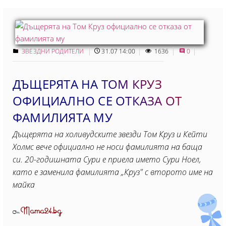
ЗВЕЗДНИ РОДИТЕЛИ
31.07 14:00
1636
0
ДЪЩЕРЯТА НА ТОМ КРУЗ
ОФИЦИАЛНО СЕ ОТКАЗА ОТ
ФАМИЛИЯТА МУ
Дъщерята на холивудските звезди Том Круз и Кейти
Холмс вече официално не носи фамилията на баща
си. 20-годишната Сури е приела името Сури Ноел,
като е заменила фамилията „Круз" с второто име на
майка
Mama24.bg
От