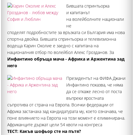
Бившата спринтьорка
и капитанът
на волейболните национали
не
споделят подробностите за връзката си България има нова
спортна двойка. Бившата спринтьорка и телевизионна
водеща Карин Околие е заедно с капитана на
националния отбор по волейбол Алекс Грозданов. За
близостта между двамата първо подсказаха техни общи
Инфантино обръща мача - Африка и Аржентина зад
снимки в инстаграм
него
Президентът на ФИФА Джани
Инфантино показва, че няма
да се откаже лесно от поста
въпреки яростната
съпротива от страна на Европа. Всички федерации от
Африка застанаха зад кандидатурата му, което означава, че
поне влиянието на Европа на този момент е елиминирана.
Африканците държат цели 54 квоти на конгреса
ТЕСТ: Какъв шофьор сте на пътя?