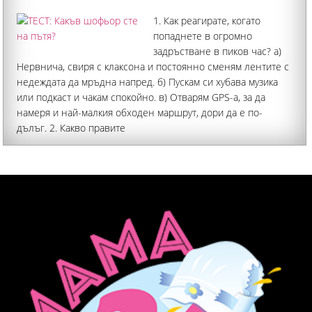
1. Как реагирате, когато
попаднете в огромно
задръстване в пиков час? а)
Нервнича, свиря с клаксона и постоянно сменям лентите с
недеждата да мръдна напред. б) Пускам си хубава музика
или подкаст и чакам спокойно. в) Отварям GPS-а, за да
намеря и най-малкия обходен маршрут, дори да е по-
дълъг. 2. Какво правите