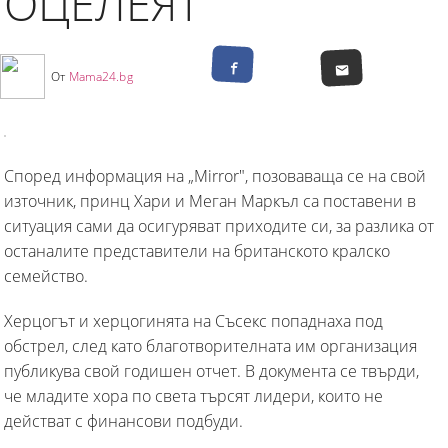
ОЦЕЛЕЯТ
От
Mama24.bg
Според информация на „Mirror", позоваваща се на свой
източник, принц Хари и Меган Маркъл са поставени в
ситуация сами да осигуряват приходите си, за разлика от
останалите представители на британското кралско
семейство.
Херцогът и херцогинята на Съсекс попаднаха под
обстрел, след като благотворителната им организация
публикува свой годишен отчет. В документа се твърди,
че младите хора по света търсят лидери, които не
действат с финансови подбуди.