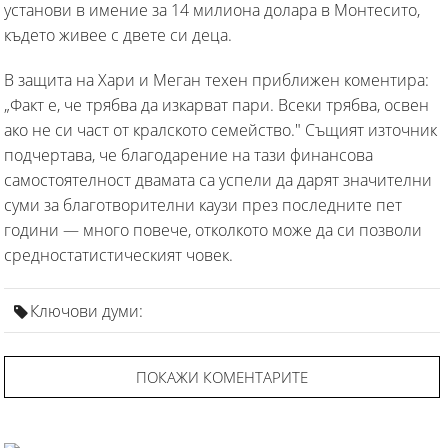
установи в имение за 14 милиона долара в Монтесито,
където живее с двете си деца.
В защита на Хари и Меган техен приближен коментира:
„Факт е, че трябва да изкарват пари. Всеки трябва, освен
ако не си част от кралското семейство." Същият източник
подчертава, че благодарение на тази финансова
самостоятелност двамата са успели да дарят значителни
суми за благотворителни каузи през последните пет
години — много повече, отколкото може да си позволи
средностатистическият човек.
Ключови думи:
ПОКАЖИ КОМЕНТАРИТЕ