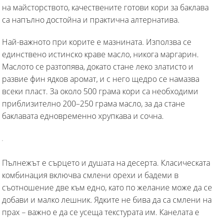
на майсторството, качествените готови кори за баклава
са напълно достойна и практична алтернатива.
Най-важното при корите е мазнината. Използва се
единствено истинско краве масло, никога маргарин.
Маслото се разтопява, докато стане леко златисто и
развие фин ядков аромат, и с него щедро се намазва
всеки пласт. За около 500 грама кори са необходими
приблизително 200–250 грама масло, за да стане
баклавата едновременно хрупкава и сочна.
Пълнежът е сърцето и душата на десерта. Класическата
комбинация включва смлени орехи и бадеми в
съотношение две към едно, като по желание може да се
добави и малко лешник. Ядките не бива да са смлени на
прах – важно е да се усеща текстурата им. Канелата е