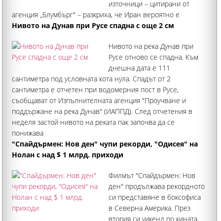
източници – цитирани от
агенция „Блумбърг" – разкриха, че Иран вероятно е
възстановил значителна част от ракетния си арсенал по
Нивото на Дунав при Русе спадна с още 2 см
време на примирието, което влезе в сила на 7 април тази
Нивото на река Дунав при
година
Русе отново се спадна. Към
днешна дата е 111
сантиметра под условната кота нула. Спадът от 2
сантиметра е отчетен при водомерния пост в Русе,
съобщават от Изпълнителната агенция "Проучване и
поддържане на река Дунав" (ИАППД). След отчетения в
неделя застой нивото на реката пак започва да се
понижава
"Спайдърмен: Нов ден" чупи рекорди, "Одисея" на
Нолан с над $ 1 млрд. приходи
Филмът "Спайдърмен: Нов
ден" продължава рекордното
си представяне в боксофиса
в Северна Америка. През
втория си уикенд по кината