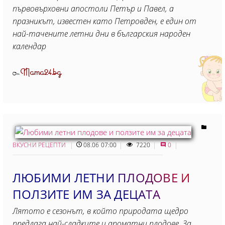
първовърховни апостоли Петър и Павел, а
празникът, известен като Петровден, е един от
най-тачените летни дни в българския народен
календар
Mama24.bg
От
ВКУСНИ РЕЦЕПТИ
08.06 07:00
7220
0
ЛЮБИМИ ЛЕТНИ ПЛОДОВЕ И
ПОЛЗИТЕ ИМ ЗА ДЕЦАТА
Лятото е сезонът, в който природата щедро
предлага най-сладките и ароматни плодове. За