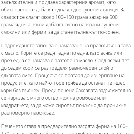
задължителна и придава характерния аромат, като
обикновено се добавят една до две супени лъжици. За
сладост се слагат около 100–150 грама захар на 500
грама ядки, а някои добавят ситно нарязани сушени
смокини или фурми, за да стане пълнежът по-сочен.
Подреждането започва с намазване на правоъгълна тава
с масло. Корите се редят една по една, като всяка или
през една се намазва с разтопено масло. След всеки пет
до седем кори се разпределя равномерен слой от
ядковата смес. Процесът се повтаря до изчерпване на
продуктите, като най-отгоре трябва да останат пет-шест
кори без пълнеж. Преди печене баклавата задължително
се нарязва с много остър нож на ромбове или
квадратчета, за да може сиропът по-късно да проникне
равномерно навсякъде.
Печенето става в предварително загрята фурна на 160–
170 градуса, докато баклавата придобие красив златисто-