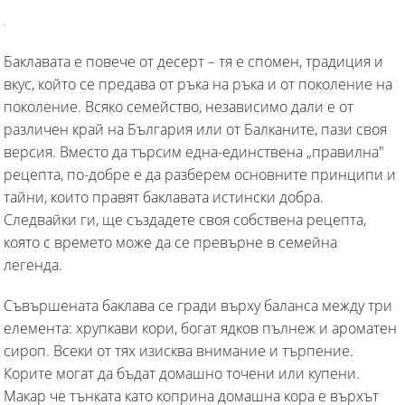
Баклавата е повече от десерт – тя е спомен, традиция и
вкус, който се предава от ръка на ръка и от поколение на
поколение. Всяко семейство, независимо дали е от
различен край на България или от Балканите, пази своя
версия. Вместо да търсим една-единствена „правилна"
рецепта, по-добре е да разберем основните принципи и
тайни, които правят баклавата истински добра.
Следвайки ги, ще създадете своя собствена рецепта,
която с времето може да се превърне в семейна
легенда.
Съвършената баклава се гради върху баланса между три
елемента: хрупкави кори, богат ядков пълнеж и ароматен
сироп. Всеки от тях изисква внимание и търпение.
Корите могат да бъдат домашно точени или купени.
Макар че тънката като коприна домашна кора е върхът