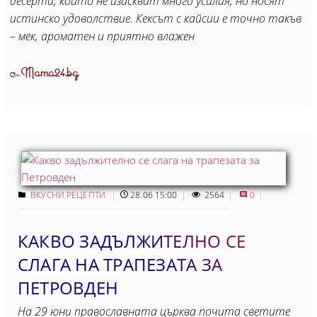
десерти, които не изискват много усилия, но носят
истинско удоволствие. Кексът с кайсии е точно такъв
– мек, ароматен и приятно влажен
Mama24.bg
От
ВКУСНИ РЕЦЕПТИ
28.06 15:00
2564
0
КАКВО ЗАДЪЛЖИТЕЛНО СЕ
СЛАГА НА ТРАПЕЗАТА ЗА
ПЕТРОВДЕН
На 29 юни православната църква почита светите