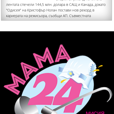
лентата спечели 144,5 млн. долара в САЩ и Канада, докато
"Одисея" на Кристофър Нолан постави нов рекорд в
кариерата на режисьора, съобщи АП. Съвместната
продукция на Sony и Marvel вече е натрупала цели 1,67
млрд