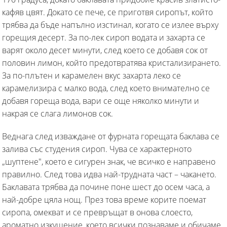
кафяв цвят. Докато се пече, се приготвя сиропът, който
трябва да бъде напълно изстинал, когато се излее върху
горещия десерт. За по-лек сироп водата и захарта се
варят около десет минути, след което се добавя сок от
половин лимон, който предотвратява кристализирането.
За по-плътен и карамелен вкус захарта леко се
карамелизира с малко вода, след което внимателно се
добавя гореща вода, вари се още няколко минути и
накрая се слага лимонов сок.
Веднага след изваждане от фурната горещата баклава се
залива със студения сироп. Чува се характерното
„шуптене", което е сигурен знак, че всичко е направено
правилно. След това идва най-трудната част – чакането.
Баклавата трябва да почине поне шест до осем часа, а
най-добре цяла нощ. През това време корите поемат
сиропа, омекват и се превръщат в онова слоесто,
ароматно изкушение, което всички познаваме и обичаме.