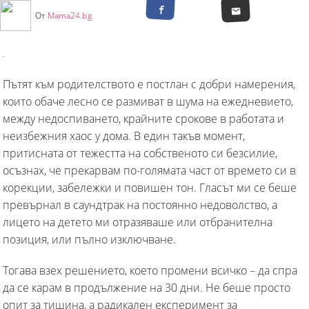
От
Mama24.bg
Пътят към родителството е постлан с добри намерения,
които обаче лесно се размиват в шума на ежедневието,
между недоспиването, крайните срокове в работата и
неизбежния хаос у дома. В един такъв момент,
притисната от тежестта на собственото си безсилие,
осъзнах, че прекарвам по-голямата част от времето си в
корекции, забележки и повишен тон. Гласът ми се беше
превърнал в саундтрак на постоянно недоволство, а
лицето на детето ми отразяваше или отбранителна
позиция, или пълно изключване.
Тогава взех решението, което промени всичко – да спра
да се карам в продължение на 30 дни. Не беше просто
опит за тишина, а радикален експеримент за