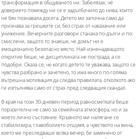
трансформация в общуването ни. Забелязах, че
доверието помежду ни се е задълбочило до нива, които
не бях познавала досега. Детето ми започна само да
признава за грешките си, без страх от наказание или
унижение. Вечерните разговори станаха по-дълги и по-
смислени, защото то знаеше, че домът ни е
емоционално безопасно място. Най-изненадващото
откритие беше, че дисциплината не пострада, а се
подобри. Оказа се, че когато детето те уважава, защото се
чувства разбрано и зачетено, то има много по-голяма
вътрешна мотивация да следва правилата, отколкото ако
ги изпълнява само от страх пред следващия скандал.
В края на този 30-дневен период равносметката беше
поразителна не само за семейната атмосфера, но и за
моето лично състояние. Кръвното ми налягане се
стабилизира, главоболието отшумя, а чувството на вина,
което ме преследваше всяка вечер, бе заменено от