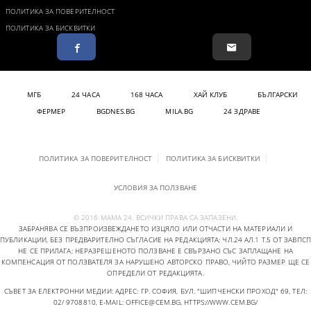
ПОЛИТИКА ЗА ПОВЕРИТЕЛНОСТ
ПОЛИТИКА ЗА БИСКВИТКИ
МГБ
24 ЧАСА
168 ЧАСА
ХАЙ КЛУБ
БЪЛГАРСКИ
ФЕРМЕР
BGDNES.BG
MILA.BG
24 ЗДРАВЕ
ПОЛИТИКА ЗА ПОВЕРИТЕЛНОСТ
ПОЛИТИКА ЗА БИСКВИТКИ
УСЛОВИЯ ЗА ПОЛЗВАНЕ
© 2016 МАМА 24. ВСИЧКИ ПРАВА СА ЗАПАЗЕНИ.
ЗАБРАНЯВА СЕ ВЪЗПРОИЗВЕЖДАНЕТО ИЗЦЯЛО ИЛИ ОТЧАСТИ НА МАТЕРИАЛИ И
ПУБЛИКАЦИИ, БЕЗ ПРЕДВАРИТЕЛНО СЪГЛАСИЕ НА РЕДАКЦИЯТА; ЧЛ.24 АЛ.1 Т.5 ОТ ЗАВПСП
НЕ СЕ ПРИЛАГА; НЕРАЗРЕШЕНОТО ПОЛЗВАНЕ Е СВЪРЗАНО СЪС ЗАПЛАЩАНЕ НА
КОМПЕНСАЦИЯ ОТ ПОЛЗВАТЕЛЯ ЗА НАРУШЕНО АВТОРСКО ПРАВО, ЧИЙТО РАЗМЕР ЩЕ СЕ
ОПРЕДЕЛИ ОТ РЕДАКЦИЯТА.
СЪВЕТ ЗА ЕЛЕКТРОННИ МЕДИИ: АДРЕС: ГР. СОФИЯ, БУЛ. "ШИПЧЕНСКИ ПРОХОД" 69, ТЕЛ:
02/ 9708810,
E-MAIL:
OFFICE@CEM.BG
,
HTTPS://WWW.CEM.BG/