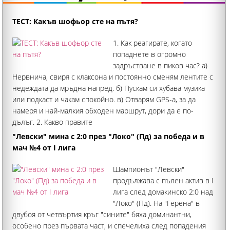
ТЕСТ: Какъв шофьор сте на пътя?
1. Как реагирате, когато
попаднете в огромно
задръстване в пиков час? а)
Нервнича, свиря с клаксона и постоянно сменям лентите с
недеждата да мръдна напред. б) Пускам си хубава музика
или подкаст и чакам спокойно. в) Отварям GPS-а, за да
намеря и най-малкия обходен маршрут, дори да е по-
дълъг. 2. Какво правите
"Левски" мина с 2:0 през "Локо" (Пд) за победа и в
мач №4 от I лига
Шампионът "Левски"
продължава с пълен актив в I
лига след домакинско 2:0 над
"Локо" (Пд). На "Герена" в
двубоя от четвъртия кръг "сините" бяха доминантни,
особено през първата част, и спечелиха след попадения