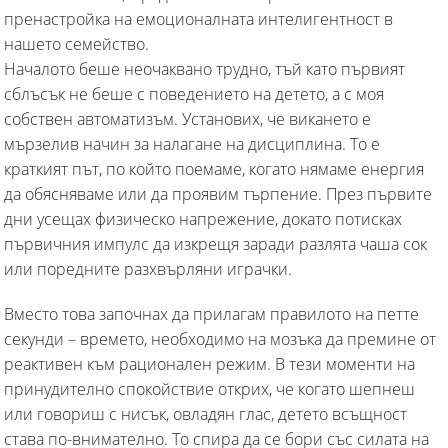
пренастройка на емоционалната интелигентност в
нашето семейство.
Началото беше неочаквано трудно, тъй като първият
сблъсък не беше с поведението на детето, а с моя
собствен автоматизъм. Установих, че викането е
мързелив начин за налагане на дисциплина. То е
краткият път, по който поемаме, когато нямаме енергия
да обясняваме или да проявим търпение. През първите
дни усещах физическо напрежение, докато потисках
първичния импулс да изкрещя заради разлята чаша сок
или поредните разхвърляни играчки.
Вместо това започнах да прилагам правилото на петте
секунди – времето, необходимо на мозъка да премине от
реактивен към рационален режим. В тези моменти на
принудително спокойствие открих, че когато шепнеш
или говориш с нисък, овладян глас, детето всъщност
става по-внимателно. То спира да се бори със силата на