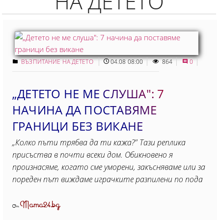
НА ДЕТЕТО
ВЪЗПИТАНИЕ НА ДЕТЕТО
04.08 08:00
864
0
„ДЕТЕТО НЕ МЕ СЛУША": 7
НАЧИНА ДА ПОСТАВЯМЕ
ГРАНИЦИ БЕЗ ВИКАНЕ
„Колко пъти трябва да ти кажа?" Тази реплика
присъства в почти всеки дом. Обикновено я
произнасяме, когато сме уморени, закъсняваме или за
пореден път виждаме играчките разпилени по пода
Mama24.bg
От