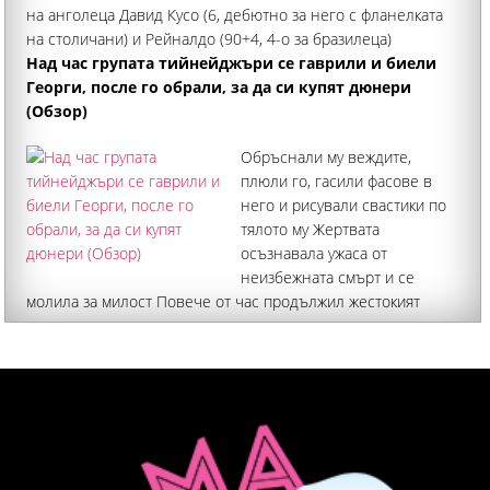
на анголеца Давид Кусо (6, дебютно за него с фланелката
на столичани) и Рейналдо (90+4, 4-о за бразилеца)
Над час групата тийнейджъри се гаврили и биели
Георги, после го обрали, за да си купят дюнери
(Обзор)
Обръснали му веждите,
плюли го, гасили фасове в
него и рисували свастики по
тялото му Жертвата
осъзнавала ужаса от
неизбежната смърт и се
молила за милост Повече от час продължил жестокият
побой, придружен с изключителни гаври, над 37-годишния
Георги Кузев от Кричим, който издъхна от тежки
наранявания в Пловдив