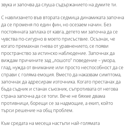
звука и започва да слуша съдържанието на думите ти.
С навлизането във втората седмица динамиката започна
да се променя по един фин, но осезаем начин. Без
постоянната заплаха от кавга, детето ми започна да се
чувства по-сигурно в моето присъствие. Осъзнах, че
когато премахнах гнева от уравнението, се появи
пространство за истинско наблюдение. Започнах да
виждам причините зад „лошото" поведение – умора,
глад, нужда от внимание или просто неспособност да се
справи с голяма емоция. Вместо да наказвам симптома,
започнах да адресирам източника. Когато престанах да
бъда съдник и станах съюзник, съпротивата от негова
страна започна да се топи. Вече не бяхме двама
противници, борещи се за надмощие, а екип, който
търси решение на общ проблем.
Към средата на месеца настъпи най-голямата