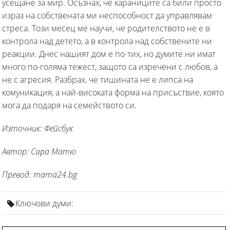
усещане за мир. Осъзнах, че караниците са били просто
израз на собствената ми неспособност да управлявам
стреса. Този месец ме научи, че родителството не е в
контрола над детето, а в контрола над собствените ни
реакции. Днес нашият дом е по-тих, но думите ни имат
много по-голяма тежест, защото са изречени с любов, а
не с агресия. Разбрах, че тишината не е липса на
комуникация, а най-високата форма на присъствие, която
мога да подаря на семейството си.
Източник: Фейсбук
Автор: Сара Матю
Превод: mama24.bg
Ключови думи: