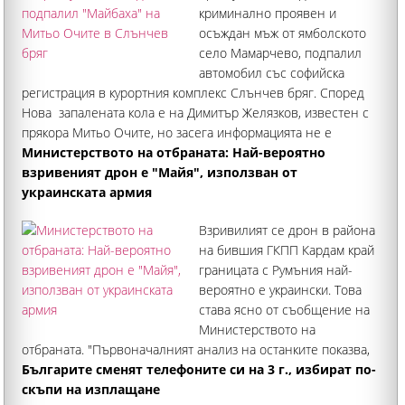
криминално проявен и
осъждан мъж от ямболското
село Мамарчево, подпалил
автомобил със софийска
регистрация в курортния комплекс Слънчев бряг. Според
Нова запалената кола е на Димитър Желязков, известен с
прякора Митьо Очите, но засега информацията не е
потвърдена. Луксозният "Майбах" за стотици хиляди евро
Министерството на отбраната: Най-вероятно
е запален на 29
взривеният дрон е "Майя", използван от
украинската армия
Взривилият се дрон в района
на бившия ГКПП Кардам край
границата с Румъния най-
вероятно е украински. Това
става ясно от съобщение на
Министерството на
отбраната. "Първоначалният анализ на останките показва,
че се касае за дрон-примамка "Майя", който се използва
Българите сменят телефоните си на 3 г., избират по-
широко от украинските въоръжени сили", обявиха от
скъпи на изплащане