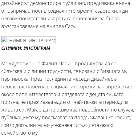
дизайнерът демонстрира публично, предизвика вълна
от съпричастност в социалните мрежи, където хиляди
негови почитатели изпратиха пожелания за бързо
възстановяване на Андреа Сасу.
СНИМКИ: ИНСТАГРАМ
Междувременно Филип Плейн продължава да се
сблъсква и с лични трудности, свързани с бившата му
партньорка. През последните месеци дизайнерът
неведнъж намекна в социалните мрежи за напрежение
около попечителството и раздялата с децата си, като
призна, че преживява един от най-тежките периоди в
живота си. Макар да не разкрива подробности по случая,
публикациите му подсказват за продължаващ конфликт,
който допълнително утежнява ситуацията около
семейството му.