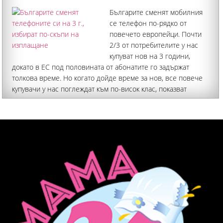
институцията
Българите сменят мобилния
се телефон по-рядко от
повечето европейци. Почти
2/3 от потребителите у нас
купуват нов на 3 години,
докато в ЕС под половината от абонатите го задържат
толкова време. Но когато дойде време за нов, все повече
купувачи у нас поглеждат към по-висок клас, показват
изследвания на телекомите, лизингови и финансови
компании