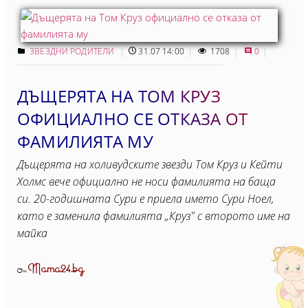
ЗВЕЗДНИ РОДИТЕЛИ
31.07 14:00
1708
0
ДЪЩЕРЯТА НА ТОМ КРУЗ
ОФИЦИАЛНО СЕ ОТКАЗА ОТ
ФАМИЛИЯТА МУ
Дъщерята на холивудските звезди Том Круз и Кейти
Холмс вече официално не носи фамилията на баща
си. 20-годишната Сури е приела името Сури Ноел,
като е заменила фамилията „Круз" с второто име на
майка
Mama24.bg
От