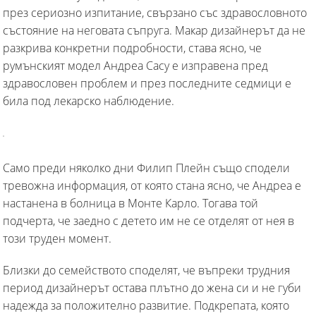
през сериозно изпитание, свързано със здравословното
състояние на неговата съпруга. Макар дизайнерът да не
разкрива конкретни подробности, става ясно, че
румънският модел Андреа Сасу е изправена пред
здравословен проблем и през последните седмици е
била под лекарско наблюдение.
Само преди няколко дни Филип Плейн също сподели
тревожна информация, от която стана ясно, че Андреа е
настанена в болница в Монте Карло. Тогава той
подчерта, че заедно с детето им не се отделят от нея в
този труден момент.
Близки до семейството споделят, че въпреки трудния
период дизайнерът остава плътно до жена си и не губи
надежда за положително развитие. Подкрепата, която