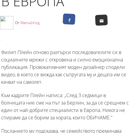
В ЕВРОПА
От
Mama24.bg
Филип Плейн отново разтърси последователите си в
социалните мрежи с откровена и силно емоционална
публикация. Провокативният моден дизайнер сподели
видео, в което се вижда как съпругата му и децата им се
качват на самолет.
Към кадрите Плейн написа: „След 3 седмици в
болницата ние сме на път за Берлин, за да се срещнем с
един от най-добрите специалисти в Европа. Никога не
спираме да се борим за хората, които ОБИЧАМЕ."
Посланието му подсказва, че семейството преминава