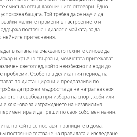
ите смисъла отвъд лаконичните отговори. Едно
успокоява бащата. Той трябва да се научи да
елязвайки малките промени в настроението и
ддържа постоянен диалог с майката, за да
с нейните притеснения.
адат в капана на очакването техните синове да
Макар и кръвно свързани, момчетата притежават
азличен светоглед, който неизбежно ги води до
е проблеми. Особено в деликатния период на
 стават по-дистанцирани и предпазливи по
 трябва да прояви мъдростта да не натрапва своя
ването на свобода при избора на спорт, хоби или
и е ключово за изграждането на независима
кспериментира и да греши по своя собствен начин.
чина, по който се поставят границите в дома.
към постоянно тестване на правилата и изследване