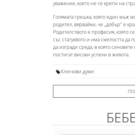
уважение, което не се крепи на стра
Голямата грешка, която един мъж мо
родител, вярвайки, че „добър" е кр
Родителството е професия, която се
със статуквото и има смелостта да 
да изгради среда, в която синовете 
постигат високи успехи в живота.
Ключови думи:
ПО
БЕБ