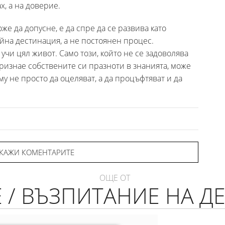
х, а на доверие.
же да допусне, е да спре да се развива като
айна дестинация, а не постоянен процес.
 учи цял живот. Само този, който не се задоволява
признае собствените си празноти в знанията, може
му не просто да оцеляват, а да процъфтяват и да
КАЖИ КОМЕНТАРИТЕ
ОЩЕ ОТ
Е / ВЪЗПИТАНИЕ НА Д