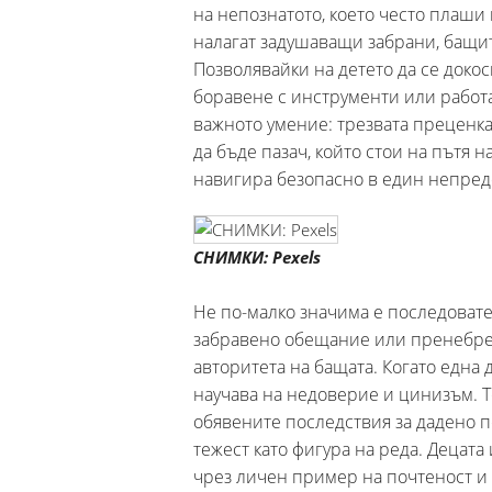
на непознатото, което често плаши
налагат задушаващи забрани, бащит
Позволявайки на детето да се докос
боравене с инструменти или работа
важното умение: трезвата преценка
да бъде пазач, който стои на пътя на
навигира безопасно в един непредс
СНИМКИ: Pexels
Не по-малко значима е последовател
забравено обещание или пренебрег
авторитета на бащата. Когато една 
научава на недоверие и цинизъм. Т
обявените последствия за дадено п
тежест като фигура на реда. Децат
чрез личен пример на почтеност и 