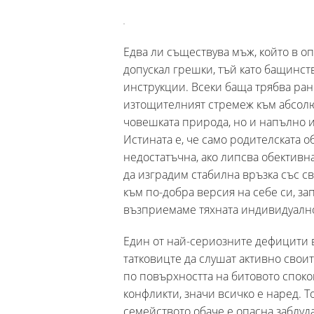
Едва ли съществува мъж, който в о
допускал грешки, тъй като бащинст
инструкции. Всеки баща трябва ран
изтощителният стремеж към абсол
човешката природа, но и напълно и
Истината е, че само родителската об
недостатъчна, ако липсва обективн
да изградим стабилна връзка със с
към по-добра версия на себе си, за
възприемаме тяхната индивидуално
Един от най-сериозните дефицити 
татковицте да слушат активно своит
по повърхността на битовото спок
конфликти, значи всичко е наред. 
семейството обаче е опасна заблуд