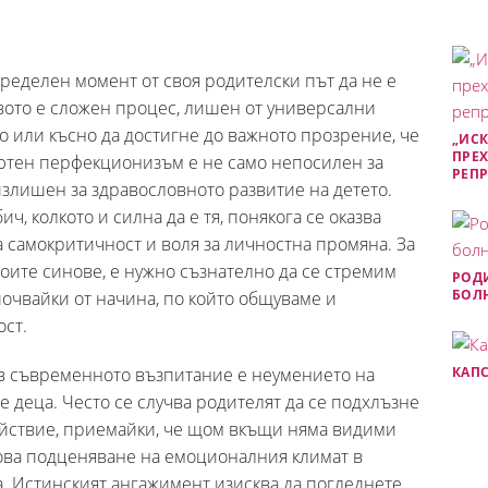
пределен момент от своя родителски път да не е
вото е сложен процес, лишен от универсални
о или късно да достигне до важното прозрение, че
„ИСК
ПРЕХ
ютен перфекционизъм е не само непосилен за
РЕП
злишен за здравословното развитие на детето.
ич, колкото и силна да е тя, понякога се оказва
а самокритичност и воля за личностна промяна. За
воите синове, е нужно съзнателно да се стремим
РОДИ
БОЛН
почвайки от начина, по който общуваме и
ст.
в съвременното възпитание е неумението на
КАПС
е деца. Често се случва родителят да се подхлъзне
ойствие, приемайки, че щом вкъщи няма видими
Това подценяване на емоционалния климат в
а. Истинският ангажимент изисква да погледнете