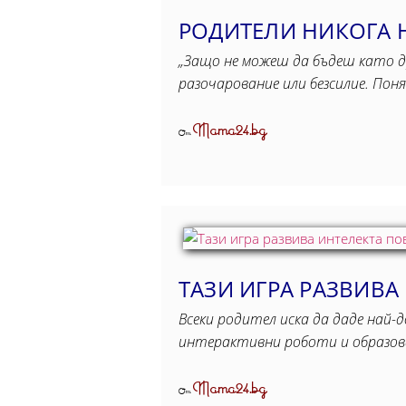
РОДИТЕЛИ НИКОГА Н
„Защо не можеш да бъдеш като др
разочарование или безсилие. Поня
Mama24.bg
От
ТАЗИ ИГРА РАЗВИВА
Всеки родител иска да даде най-
интерактивни роботи и образо
Mama24.bg
От