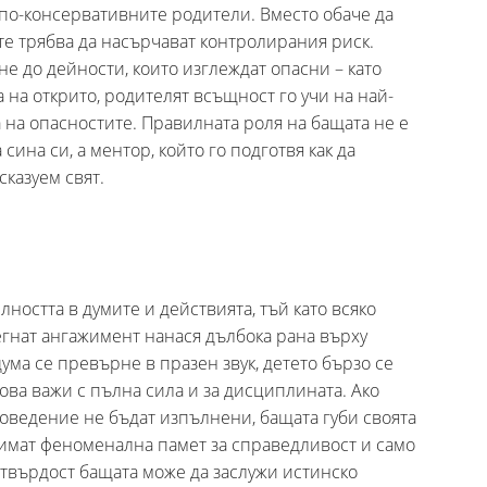
 по-консервативните родители. Вместо обаче да
е трябва да насърчават контролирания риск.
не до дейности, които изглеждат опасни – като
 на открито, родителят всъщност го учи на най-
 на опасностите. Правилната роля на бащата не е
 сина си, а ментор, който го подготвя как да
казуем свят.
ността в думите и действията, тъй като всяко
нат ангажимент нанася дълбока рана върху
дума се превърне в празен звук, детето бързо се
ова важи с пълна сила и за дисциплината. Ако
оведение не бъдат изпълнени, бащата губи своята
а имат феноменална памет за справедливост и само
твърдост бащата може да заслужи истинско