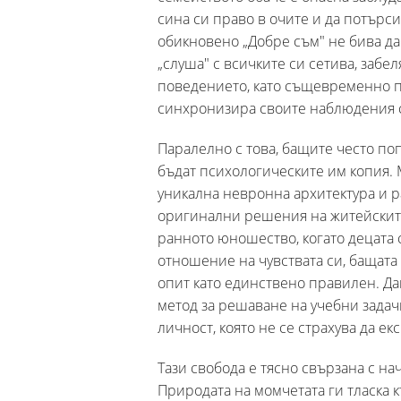
сина си право в очите и да потърс
обикновено „Добре съм" не бива да 
„слуша" с всичките си сетива, заб
поведението, като същевременно по
синхронизира своите наблюдения 
Паралелно с това, бащите често поп
бъдат психологическите им копия. 
уникална невронна архитектура и р
оригинални решения на житейскит
ранното юношество, когато децата
отношение на чувствата си, бащата
опит като единствено правилен. Да
метод за решаване на учебни задач
личност, която не се страхува да е
Тази свобода е тясно свързана с на
Природата на момчетата ги тласка 