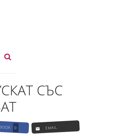
СКАТ СЪС
ВАТ
EBOOK
EMAIL
0