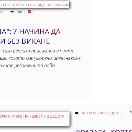
:00
708
0
А": 7 НАЧИНА ДА
И БЕЗ ВИКАНЕ
" Тази реплика присъства в почти
яме, когато сме уморени, закъсняваме
чките разпилени по пода
ВЪЗПИТАНИЕ НА ДЕТЕТО