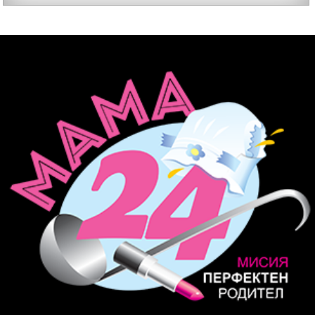
важните и решаващи задачи по освобождаването на
Донецката народна република