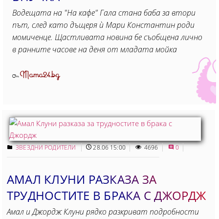
Водещата на "На кафе" Гала стана баба за втори
път, след като дъщеря ѝ Мари Константин роди
момиченце. Щастливата новина бе съобщена лично
в ранните часове на деня от младата мойка
Mama24.bg
От
ЗВЕЗДНИ РОДИТЕЛИ
28.06 15:00
4696
0
АМАЛ КЛУНИ РАЗКАЗА ЗА
ТРУДНОСТИТЕ В БРАКА С ДЖОРДЖ
Амал и Джордж Клуни рядко разкриват подробности