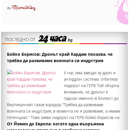
Mama24.bg
От
ПОСЛЕДНО ОТ
Бойко Борисов: Дронът край Кардам показва, че
трябва да развиваме военната си индустрия
У нас има заводи за дрон и
антидрон системи, отбеляза
лидерът на ГЕРБ Той обърна
внимание, че дронът е
паднал именно в близост до
Вертикалният газов коридор "Трябва да развиваме
военната си индустрия, в момента не я развиваме, а имаме
потенциал." Това заяви лидерът на ГЕРБ Бойко Борисов на
брифинг в Търговище във връзка с инцидента с падналия
От Йемен до Европа: когато една въоръжена