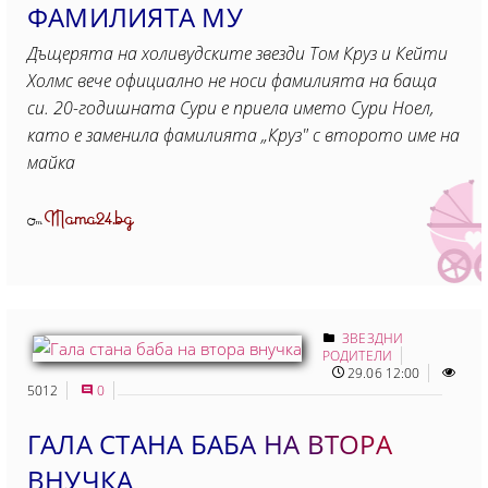
ФАМИЛИЯТА МУ
Дъщерята на холивудските звезди Том Круз и Кейти
Холмс вече официално не носи фамилията на баща
си. 20-годишната Сури е приела името Сури Ноел,
като е заменила фамилията „Круз" с второто име на
майка
Mama24.bg
От
ЗВЕЗДНИ
РОДИТЕЛИ
29.06 12:00
5012
0
ГАЛА СТАНА БАБА НА ВТОРА
ВНУЧКА