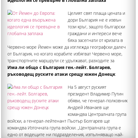
идеология се превърне в глобална заплаха
Целият свят плаща цената и
дори България не е извън
този кръг, защото български
граждани и интереси вече
бяха засегнати от кризата в
Червено море Йемен може да изглежда географски далеч
от България, но когато корабите избягват Червено море,
транспортните маршрути се удължават, разходите за
превоз, застраховане и логистика нарастват
Има ли общо с България ген.-лейт. Болгарев,
ръководещ руските атаки срещу южен Донецк
На 5 август руският
президент Владимир Путин
обяви, че генерал-полковник
Андрей Иванаев ще
командва Централната група
войски, а генерал-лейтенант Пьотър Болгарев ще
командва Източната група войски. „Централната група е
едно от водещите ни подразделения, изпълняващо най-