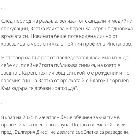
След период на раздяла, белязан от скандали и медийни
спекулации, Златка Райкова и Карен Хачатрян подновиха
връзката си. Новината беше потвърдена лично от
красавицата чрез снимка в нейния профил в Инстаграм.
В отговор на въпрос от последовател дали има мъж до
себе си, плеймейтката публикува снимка, на която е
заедно с Карен, техния общ син, който е рожденик и по-
големия син на Златка от връзката ѝ с Благой Георгиев.
Към кадъра тя добави кратко „да".
В края на 2025 г. Хачатрян беше обвинен за участие в
организирана престъпна група. По това време той заяви
пред „България Днес", че двамата със Златка са разведени,