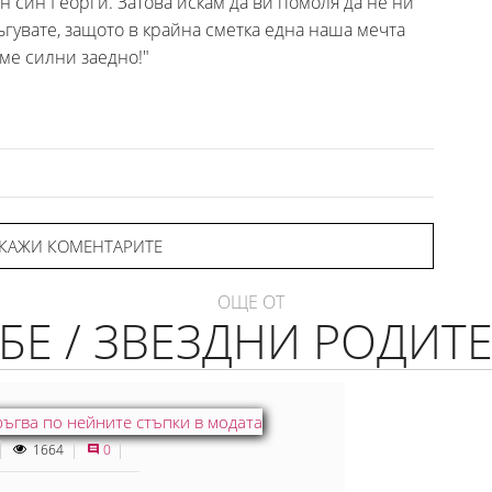
н син Георги. Затова искам да ви помоля да не ни
ъгувате, защото в крайна сметка една наша мечта
ме силни заедно!"
КАЖИ КОМЕНТАРИТЕ
ОЩЕ ОТ
БЕ / ЗВЕЗДНИ РОДИТ
1664
0