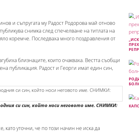
инов и съпругата му Радост Родорова май отново
публикува снимка след спечелване на титлата на
ряло коремче. Последваха много поздравления от
„ИСК
ПРЕХ
РЕП
агубиха близнаците, които очакваха. Вестта съобщи
ена публикация. Радост и Георги имат един син,
РОДИ
БОЛН
одния си син, който носи неговото име. СНИМКИ:
КАПС
е, като уточни, че по този начин не иска да