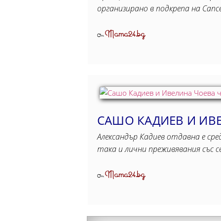
организирано в подкрепа на Cance
Mama24.bg
От
САШО КАДИЕВ И ИВЕ
Александър Кадиев отдавна е сре
така и лични преживявания със 
Mama24.bg
От