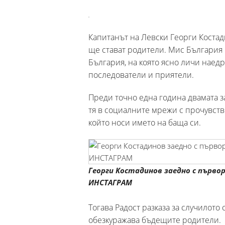
Капитанът на Левски Георги Костад
ще стават родители. Мис България 
България, на която ясно личи наед
последователи и приятели.
Преди точно една година двамата з
тя в социалните мрежи с прочувств
който носи името на баща си.
Георги Костадинов заедно с първор
ИНСТАГРАМ
Тогава Радост разказа за случилото с
обезкуражава бъдещите родители.