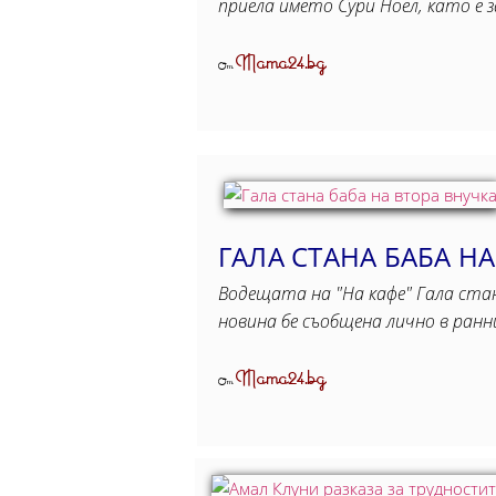
приела името Сури Ноел, като е 
Mama24.bg
От
ГАЛА СТАНА БАБА Н
Водещата на "На кафе" Гала ста
новина бе съобщена лично в ран
Mama24.bg
От