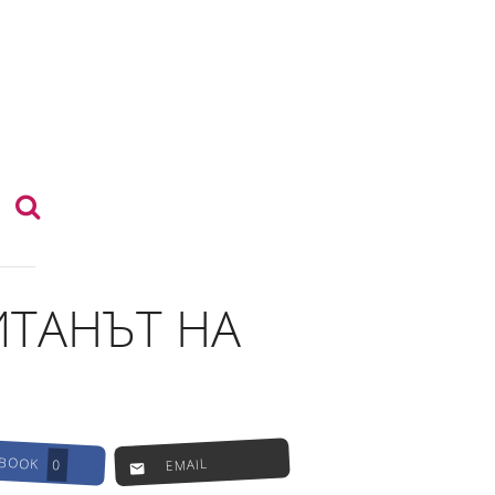
ИТАНЪТ НА
EBOOK
EMAIL
0