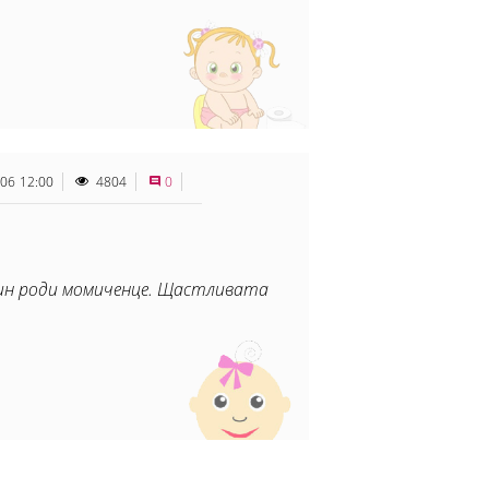
.06 12:00
4804
0
тин роди момиченце. Щастливата