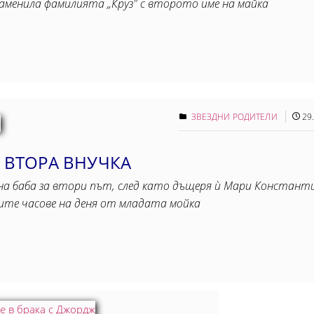
заменила фамилията „Круз" с второто име на майка
ЗВЕЗДНИ РОДИТЕЛИ
29
А ВТОРА ВНУЧКА
на баба за втори път, след като дъщеря ѝ Мари Констан
ните часове на деня от младата мойка