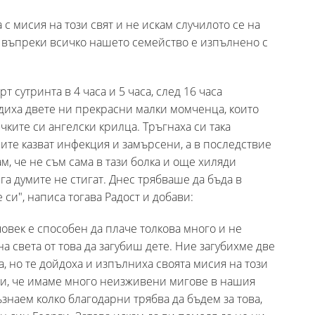
 с мисия на този свят и не искам случилото се на
о въпреки всичко нашето семейство е изпълнено с
 сутринта в 4 часа и 5 часа, след 16 часа
диха двете ни прекрасни малки момченца, които
ичките си ангелски крилца. Тръгнаха си така
рите казват инфекция и замърсени, а в последствие
, че не съм сама в тази болка и още хиляди
га думите не стигат. Днес трябваше да бъда в
 си", написа тогава Радост и добави:
човек е способен да плаче толкова много и не
а света от това да загубиш дете. Ние загубихме две
, но те дойдоха и изпълниха своята мисия на този
 ни, че имаме много неизживени мигове в нашия
ъзнаем колко благодарни трябва да бъдем за това,