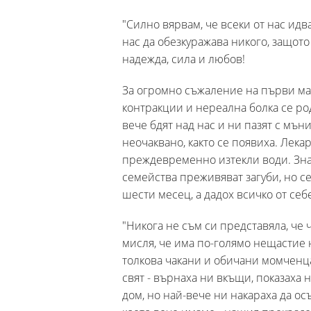
"Силно вярвам, че всеки от нас идва
нас да обезкуражава никого, защот
надежда, сила и любов!
За огромно съжаление на първи март
контракции и нереална болка се ро
вече бдят над нас и ни пазят с мън
неочаквано, както се появиха. Лека
преждевременно изтекли води. Знам
семейства преживяват загуби, но се
шести месец, а дадох всичко от себе
"Никога не съм си представяла, че 
мисля, че има по-голямо нещастие н
толкова чакани и обичани момченца
свят - върнаха ни вкъщи, показаха
дом, но най-вече ни накараха да ос