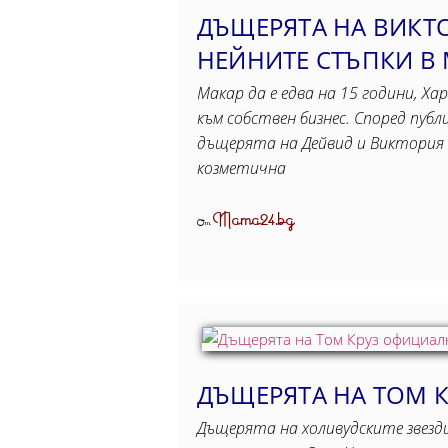
ДЪЩЕРЯТА НА ВИКТ
НЕЙНИТЕ СТЪПКИ В
Макар да е едва на 15 години, Ха
към собствен бизнес. Според пуб
дъщерята на Дейвид и Виктория 
козметична
Mama24.bg
От
ДЪЩЕРЯТА НА ТОМ 
Дъщерята на холивудските звезди