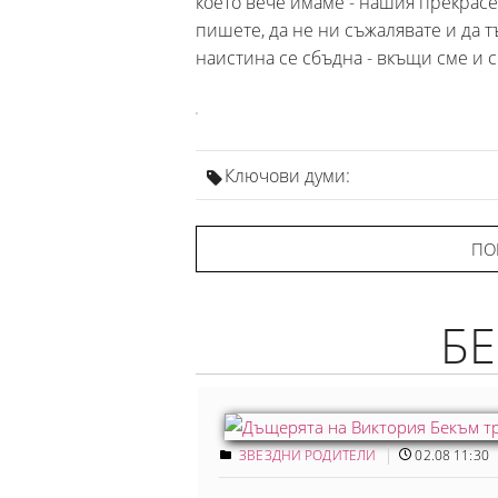
което вече имаме - нашия прекрасе
пишете, да не ни съжалявате и да т
наистина се сбъдна - вкъщи сме и с
Ключови думи:
ПО
БЕ
ЗВЕЗДНИ РОДИТЕЛИ
02.08 11:30