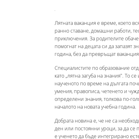
Лятната ваканция е време, което вс
ранно ставане, домашни работи, те
приключения. За родителите обаче 
помогнат на децата си да запазят з
година, без да превръщат ваканци
Специалистите по образование отд
като „лятна загуба на знания". То с
наученото по време на дългата поч
умения, правописа, четенето и чуж
определени знания, толкова по-голя
началото на новата учебна година.
Добрата новина е, че не са необхо
ден или постоянни уроци, за да се
е ученето да бъде интегрирано ест