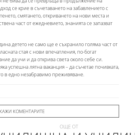
я не бива да се превръща в продължение на
дход се крие в съчетаването на забавлението с
тенето, смятането, откриването на нови места и
твена част от ежедневието, знанията се запазват
одина детето не само ще е съхранило голяма част от
класната стая с нови впечатления, по-богат
ие да учи и да открива света около себе си.
яка успешна лятна ваканция – да съчетае почивката,
то в едно незабравимо преживяване.
КАЖИ КОМЕНТАРИТЕ
ОЩЕ ОТ