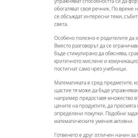
упражняват способността си да фор
обогатяват своя речник. По време 
се обсъждат интересни теми, събит
света.
Особено полезно е родителите да з
Вместо разговорът да се ограничава
бъде стимулирано да обяснява, сра
критичното мислене и комуникацио
постигнат само чрез учебници.
Математиката е сред предметите, ко
щастие тя може да бъде упражнява
например предоставя множество въ
цените на продуктите, да пресмята
определени покупки. Подобни зада
математическите умения активни.
Готвенето е друг отличен начин за