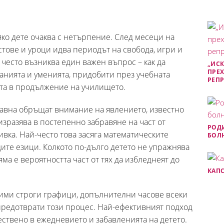
яко дете очаква с нетърпение. След месеци на
стове и уроци идва периодът на свобода, игри и
често възниква един важен въпрос – как да
„ИСК
ПРЕХ
нанията и уменията, придобити през учебната
РЕП
ята в продължение на училището.
авна обръщат внимание на явлението, известно
е изразява в постепенно забравяне на част от
РОДИ
ивка. Най-често това засяга математическите
БОЛН
дите езици. Колкото по-дълго детето не упражнява
ма е вероятността част от тях да избледнеят до
КАПС
дими строги графици, допълнителни часове всеки
 предотврати този процес. Най-ефективният подход
ествено в ежедневието и забавленията на детето.