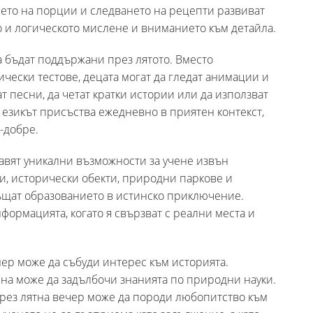
ето на порции и следването на рецепти развиват
но и логическото мислене и вниманието към детайла.
а бъдат поддържани през лятото. Вместо
ески тестове, децата могат да гледат анимации и
т песни, да четат кратки истории или да използват
езикът присъства ежедневно в приятен контекст,
-добре.
авят уникални възможности за учене извън
еи, исторически обекти, природни паркове и
ъщат образованието в истинско приключение.
формацията, когато я свързват с реални места и
мер може да събуди интерес към историята.
на може да задълбочи знанията по природни науки.
рез лятна вечер може да породи любопитство към