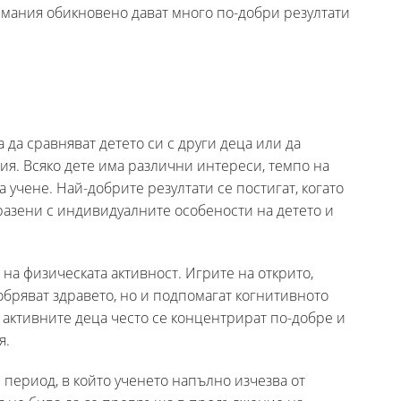
имания обикновено дават много по-добри резултати
 да сравняват детето си с други деца или да
ия. Всяко дете има различни интереси, темпо на
учене. Най-добрите резултати се постигат, когато
разени с индивидуалните особености на детето и
 на физическата активност. Игрите на открито,
бряват здравето, но и подпомагат когнитивното
е активните деца често се концентрират по-добре и
я.
 период, в който ученето напълно изчезва от