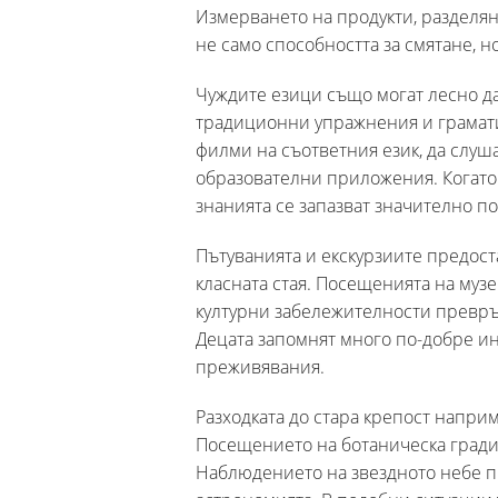
Измерването на продукти, разделян
не само способността за смятане, 
Чуждите езици също могат лесно д
традиционни упражнения и граматич
филми на съответния език, да слуша
образователни приложения. Когато 
знанията се запазват значително по
Пътуванията и екскурзиите предост
класната стая. Посещенията на муз
културни забележителности превр
Децата запомнят много по-добре ин
преживявания.
Разходката до стара крепост напри
Посещението на ботаническа гради
Наблюдението на звездното небе п