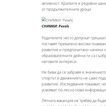
активност. Кратките и редовни зан
от продължителните уроци.
СНИМКИ: Pexels
Родителите често допускат грешката
поставят прекалено високи очакван
развитие и предпочитани начини за 
образователните дейности са съоб
неговите интереси.
Не бива да се забравя и значението
спортът и движението не само подо
развитие. Изследвания показват, ч
усвояват по-лесно нова информаци
Лятната ваканция не трябва да бъде