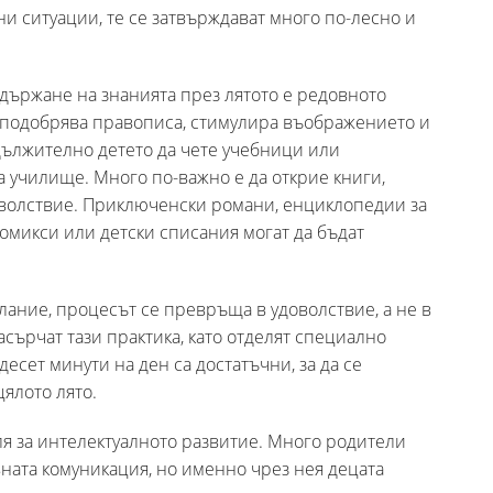
ни ситуации, те се затвърждават много по-лесно и
държане на знанията през лятото е редовното
, подобрява правописа, стимулира въображението и
дължително детето да чете учебници или
а училище. Много по-важно е да открие книги,
доволствие. Приключенски романи, енциклопедии за
омикси или детски списания могат да бъдат
лание, процесът се превръща в удоволствие, а не в
сърчат тази практика, като отделят специално
есет минути на ден са достатъчни, за да се
ялото лято.
я за интелектуалното развитие. Много родители
ната комуникация, но именно чрез нея децата