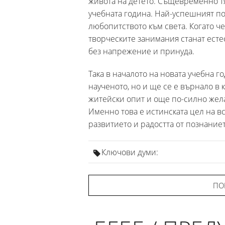
живота на детето. Същевременно т
учебната година. Най-успешният по
любопитството към света. Когато че
творческите занимания станат естес
без напрежение и принуда.
Така в началото на новата учебна г
наученото, но и ще се е върнало в 
житейски опит и още по-силно желан
Именно това е истинската цел на вс
развитието и радостта от познание
Ключови думи:
ПО