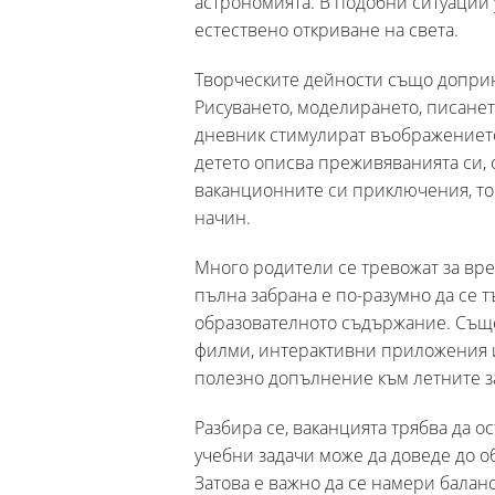
астрономията. В подобни ситуации 
естествено откриване на света.
Творческите дейности също доприн
Рисуването, моделирането, писанет
дневник стимулират въображението 
детето описва преживяванията си, 
ваканционните си приключения, то
начин.
Много родители се тревожат за вре
пълна забрана е по-разумно да се 
образователното съдържание. Същ
филми, интерактивни приложения и
полезно допълнение към летните 
Разбира се, ваканцията трябва да о
учебни задачи може да доведе до о
Затова е важно да се намери балан