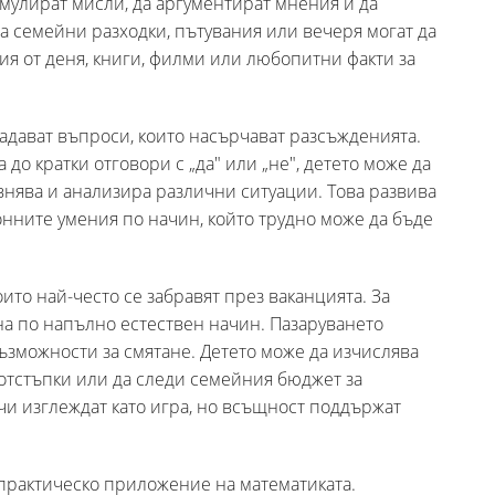
мулират мисли, да аргументират мнения и да
на семейни разходки, пътувания или вечеря могат да
ия от деня, книги, филми или любопитни факти за
адават въпроси, които насърчават разсъжденията.
 до кратки отговори с „да" или „не", детето може да
внява и анализира различни ситуации. Това развива
нните умения по начин, който трудно може да бъде
ито най-често се забравят през ваканцията. За
на по напълно естествен начин. Пазаруването
зможности за смятане. Детето може да изчислява
 отстъпки или да следи семейния бюджет за
чи изглеждат като игра, но всъщност поддържат
 практическо приложение на математиката.