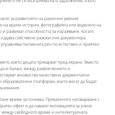
ученето не се възприема като задължение, а като
асят за развитието на различни умения.
о на кратки истории, фотографията или воденето на
и развиват способността за изразяване. Когато
създава собствени разкази или документира
 упражнява писмената реч по естествен и приятен
мето, което децата прекарват пред екрани. Вместо
търси баланс между развлечението и
ествуват множество качествени документални
 образователни платформи, които могат да бъдат
занимания.
стане време за почивка. Прекаленото натоварване с
братен ефект и да намали мотивацията за учене.
с между свободното време и интелектуалната