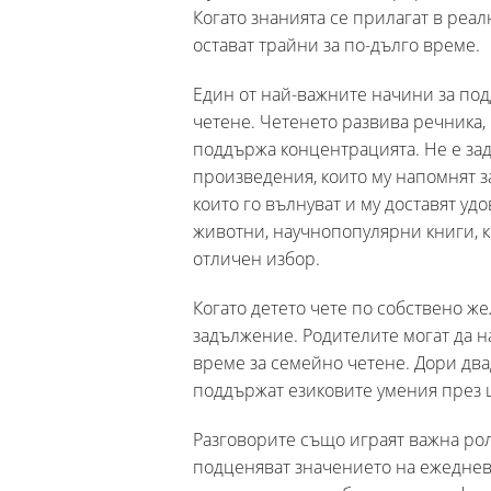
Когато знанията се прилагат в реал
остават трайни за по-дълго време.
Един от най-важните начини за под
четене. Четенето развива речника
поддържа концентрацията. Не е за
произведения, които му напомнят з
които го вълнуват и му доставят у
животни, научнопопулярни книги, к
отличен избор.
Когато детето чете по собствено же
задължение. Родителите могат да на
време за семейно четене. Дори двад
поддържат езиковите умения през ц
Разговорите също играят важна рол
подценяват значението на ежеднев