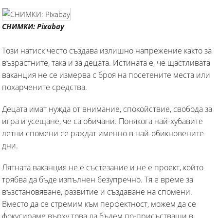
СНИМКИ: Pixabay
Този натиск често създава излишно напрежение както за
възрастните, така и за децата. Истината е, че щастливата
ваканция не се измерва с броя на посетените места или
похарчените средства.
Децата имат нужда от внимание, спокойствие, свобода за
игра и усещане, че са обичани. Понякога най-хубавите
летни спомени се раждат именно в най-обикновените
дни.
Лятната ваканция не е състезание и не е проект, който
трябва да бъде изпълнен безупречно. Тя е време за
възстановяване, развитие и създаване на спомени.
Вместо да се стремим към перфектност, можем да се
фокусираме върху това да бъдем по-присъстващи в