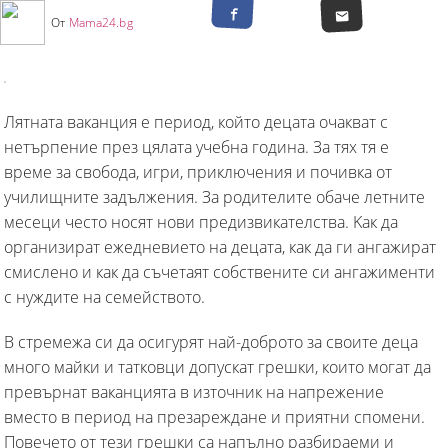
От
Mama24.bg
Лятната ваканция е период, който децата очакват с
нетърпение през цялата учебна година. За тях тя е
време за свобода, игри, приключения и почивка от
училищните задължения. За родителите обаче летните
месеци често носят нови предизвикателства. Kак да
организират ежедневието на децата, как да ги ангажират
смислено и как да съчетаят собствените си ангажименти
с нуждите на семейството.
В стремежа си да осигурят най-доброто за своите деца
много майки и татковци допускат грешки, които могат да
превърнат ваканцията в източник на напрежение
вместо в период на презареждане и приятни спомени.
Повечето от тези грешки са напълно разбираеми и