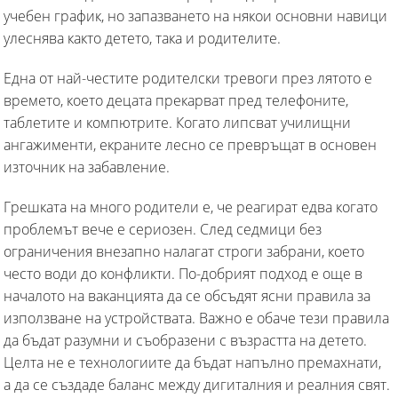
учебен график, но запазването на някои основни навици
улеснява както детето, така и родителите.
Една от най-честите родителски тревоги през лятото е
времето, което децата прекарват пред телефоните,
таблетите и компютрите. Когато липсват училищни
ангажименти, екраните лесно се превръщат в основен
източник на забавление.
Грешката на много родители е, че реагират едва когато
проблемът вече е сериозен. След седмици без
ограничения внезапно налагат строги забрани, което
често води до конфликти. По-добрият подход е още в
началото на ваканцията да се обсъдят ясни правила за
използване на устройствата. Важно е обаче тези правила
да бъдат разумни и съобразени с възрастта на детето.
Целта не е технологиите да бъдат напълно премахнати,
а да се създаде баланс между дигиталния и реалния свят.