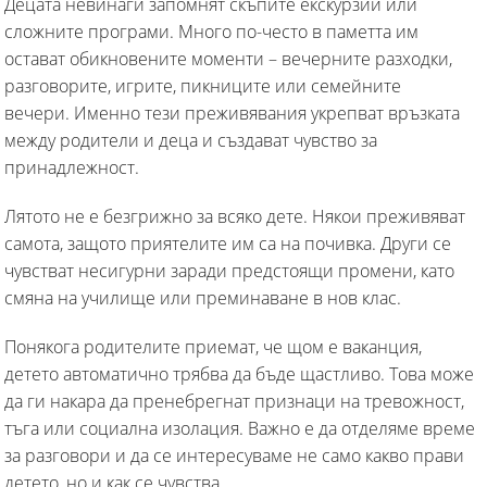
Децата невинаги запомнят скъпите екскурзии или
сложните програми. Много по-често в паметта им
остават обикновените моменти – вечерните разходки,
разговорите, игрите, пикниците или семейните
вечери. Именно тези преживявания укрепват връзката
между родители и деца и създават чувство за
принадлежност.
Лятото не е безгрижно за всяко дете. Някои преживяват
самота, защото приятелите им са на почивка. Други се
чувстват несигурни заради предстоящи промени, като
смяна на училище или преминаване в нов клас.
Понякога родителите приемат, че щом е ваканция,
детето автоматично трябва да бъде щастливо. Това може
да ги накара да пренебрегнат признаци на тревожност,
тъга или социална изолация. Важно е да отделяме време
за разговори и да се интересуваме не само какво прави
детето, но и как се чувства.