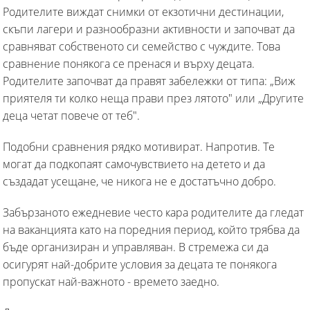
Родителите виждат снимки от екзотични дестинации,
скъпи лагери и разнообразни активности и започват да
сравняват собственото си семейство с чуждите. Това
сравнение понякога се пренася и върху децата.
Родителите започват да правят забележки от типа: „Виж
приятеля ти колко неща прави през лятото" или „Другите
деца четат повече от теб".
Подобни сравнения рядко мотивират. Напротив. Те
могат да подкопаят самочувствието на детето и да
създадат усещане, че никога не е достатъчно добро.
Забързаното ежедневие често кара родителите да гледат
на ваканцията като на поредния период, който трябва да
бъде организиран и управляван. В стремежа си да
осигурят най-добрите условия за децата те понякога
пропускат най-важното - времето заедно.