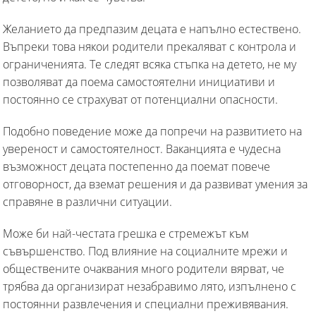
Желанието да предпазим децата е напълно естествено.
Въпреки това някои родители прекаляват с контрола и
ограниченията. Те следят всяка стъпка на детето, не му
позволяват да поема самостоятелни инициативи и
постоянно се страхуват от потенциални опасности.
Подобно поведение може да попречи на развитието на
увереност и самостоятелност. Ваканцията е чудесна
възможност децата постепенно да поемат повече
отговорност, да вземат решения и да развиват умения за
справяне в различни ситуации.
Може би най-честата грешка е стремежът към
съвършенство. Под влияние на социалните мрежи и
обществените очаквания много родители вярват, че
трябва да организират незабравимо лято, изпълнено с
постоянни развлечения и специални преживявания.