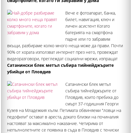
смартфоните, когато ги забравим у дома
Вече е фотоапарат, банка,
билет, навигация, ключ и
личен асистент Когато
батерията на смартфона
падне или го забравим
вкъщи, разбираме колко много неща може да прави. Почти
90% от хората използват интернет през него, провеждат
видеоразговори, преглеждат социални мрежи, изпращат
имейли. Над половината пазаруват онлайн, а 22
Сатанински блек метъл събира тийнейджърите
убийци от Пловдив
Сатанински блек метъл
събира тийнейджърите от
Пловдив, които пребиха до
смърт 37-годишния Георги
Кузев на Младежкия хълм. Петимата обвиняеми "ловци на
педофили" остават в ареста, докато близки на починалия
настояват за максимално наказание. Четирима от
непълнолетните се появиха в съда в Пловдив с тениски