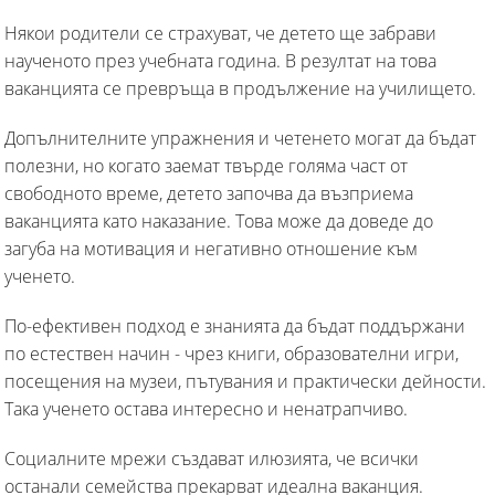
Някои родители се страхуват, че детето ще забрави
наученото през учебната година. В резултат на това
ваканцията се превръща в продължение на училището.
Допълнителните упражнения и четенето могат да бъдат
полезни, но когато заемат твърде голяма част от
свободното време, детето започва да възприема
ваканцията като наказание. Това може да доведе до
загуба на мотивация и негативно отношение към
ученето.
По-ефективен подход е знанията да бъдат поддържани
по естествен начин - чрез книги, образователни игри,
посещения на музеи, пътувания и практически дейности.
Така ученето остава интересно и ненатрапчиво.
Социалните мрежи създават илюзията, че всички
останали семейства прекарват идеална ваканция.