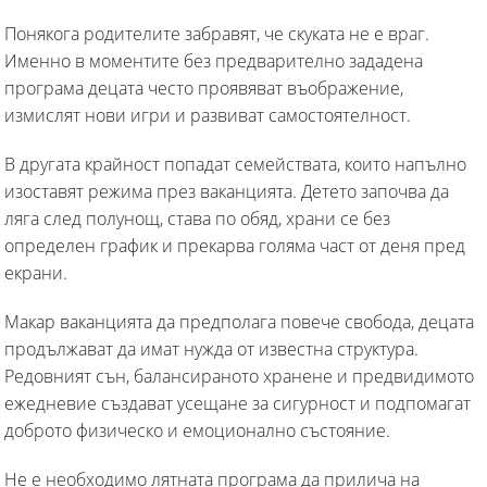
Понякога родителите забравят, че скуката не е враг.
Именно в моментите без предварително зададена
програма децата често проявяват въображение,
измислят нови игри и развиват самостоятелност.
В другата крайност попадат семействата, които напълно
изоставят режима през ваканцията. Детето започва да
ляга след полунощ, става по обяд, храни се без
определен график и прекарва голяма част от деня пред
екрани.
Макар ваканцията да предполага повече свобода, децата
продължават да имат нужда от известна структура.
Редовният сън, балансираното хранене и предвидимото
ежедневие създават усещане за сигурност и подпомагат
доброто физическо и емоционално състояние.
Не е необходимо лятната програма да прилича на