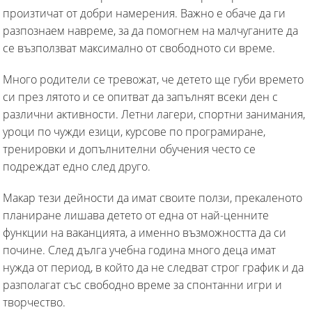
произтичат от добри намерения. Важно е обаче да ги
разпознаем навреме, за да помогнем на малчуганите да
се възползват максимално от свободното си време.
Много родители се тревожат, че детето ще губи времето
си през лятото и се опитват да запълнят всеки ден с
различни активности. Летни лагери, спортни занимания,
уроци по чужди езици, курсове по програмиране,
тренировки и допълнителни обучения често се
подреждат едно след друго.
Макар тези дейности да имат своите ползи, прекаленото
планиране лишава детето от една от най-ценните
функции на ваканцията, а именно възможността да си
почине. След дълга учебна година много деца имат
нужда от период, в който да не следват строг график и да
разполагат със свободно време за спонтанни игри и
творчество.