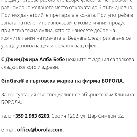
равномерно желаното място от кожата до 6 пъти дневно.
При нужда - втрийте препарата в кожата. При употреба в
зоната на пелените използвайте козметичния продукт
при всяка тяхна смяна, като го нанесете добре на
кожните гънки на крачетата. Веднага след прилагане се
усеща успокояващия и овлажняващ ефект.
С ДжинДжира Алба Бебе
нежните създания са толкова
сладки, колкото и здрави.
GinGira® е търговска марка на фирма БОРОЛА.
За консултация със специалист се обърнете към Клиника
БОРОЛА,
тел.:
+359 2 983 6203
, София 1202, ул. Цар Симеон 52,
e-mail:
office@borola.com
.