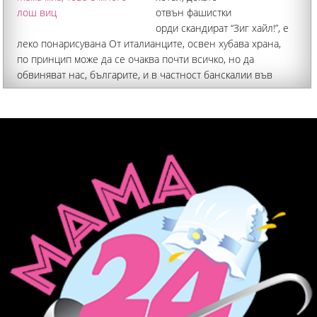
отвън фашистки
орди скандират “Зиг хайл!”, е
леко понарисувана От италианците, освен хубава храна,
по принцип може да се очаква почти всичко, но да
обвиняват нас, българите, и в частност банскалии във
фашизъм?! Мама миа, това вече звучи като много лош виц