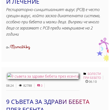
И ЛЕЧЕНИЕ
Респираторно-синцитиалният вирус (РСВ) е често
срещан вирус, който засяга дихателната система,
особено при бебета и малки деца. Въпреки че много
деца се заразяват с РСВ преди навършване на 2
години
Mama24.bg
От
БОЛЕСТИ
ПРИ БЕБЕТО
06.10
08:24
82788
0
9 СЪВЕТА ЗА ЗДРАВИ БЕБЕТА
ПРЕЗ ЕСЕНТА