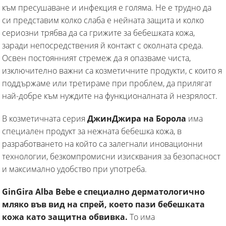
към пресушаване и инфекция е голяма. Не е трудно да
си представим колко слаба е нейната защита и колко
сериозни трябва да са грижите за бебешката кожа,
заради непосредствения й контакт с околната среда.
Освен постоянният стремеж да я опазваме чиста,
изключително важни са козметичните продукти, с които я
поддържаме или третираме при проблем, да прилягат
най-добре към нуждите на функционалната й незрялост.
В козметичната серия
ДжинДжира на Борола
има
специален продукт за нежната бебешка кожа, в
разработването на който са залегнали иновационни
технологии, безкомпромисни изисквания за безопасност
и максимално удобство при употреба.
GinGira Alba Bebe е специално дерматологично
мляко във вид на спрей, което пази бебешката
кожа като защитна обвивка.
То има