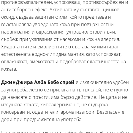
противовъзпалителен, успокояващ, противосърбежен и
антисебореен ефект. Активната му съставка - цинков
оксид, създава защитен филм, който предпазва и
възстановява увредената кожа при повърхностни
наранявания и одрасквания, ултравиолетови лъчи,
сърбеж при ухапвания от насекоми и кожна алергия.
Хидратантите и емолиентите в състава му имитират
естествената водно-липидна мантия, като успокояват,
овлажняват, омекотяват и подобряват еластичността на
кожата.
ДжинДжира Алба Бебе спрей
е изключително удобен
за употреба, лесно се прилага на тънък слой, не е нужно
да нанасяте с пръсти, има бързо действие. Не цапа и не
изсушава кожата, хипоалергичен е, не съдържа
консерванти, оцветители, ароматизатори. Безопасен е
дори при продължителна употреба.
Преди употреба разклатете добре флакона. Напръскайте