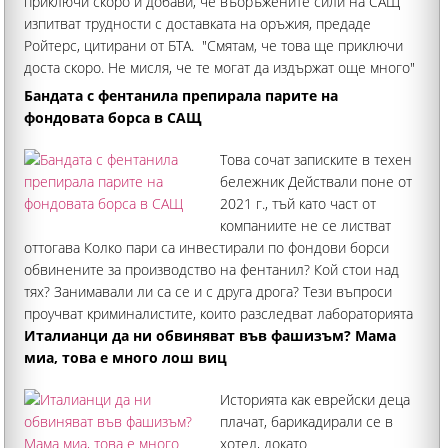
приключи скоро и добави, че въоръжените сили на САЩ
изпитват трудности с доставката на оръжия, предаде
Ройтерс, цитирани от БТА. "Смятам, че това ще приключи
доста скоро. Не мисля, че те могат да издържат още много"
Бандата с фентанила препирала парите на
фондовата борса в САЩ
Това сочат записките в техен
бележник Действали поне от
2021 г., тъй като част от
компаниите не се листват
оттогава Колко пари са инвестирали по фондови борси
обвинените за производство на фентанил? Кой стои над
тях? Занимавали ли са се и с друга дрога? Тези въпроси
проучват криминалистите, които разследват лабораторията
за смъртоносния наркотик
Италианци да ни обвиняват във фашизъм? Мама
миа, това е много лош виц
Историята как еврейски деца
плачат, барикадирали се в
хотел, докато