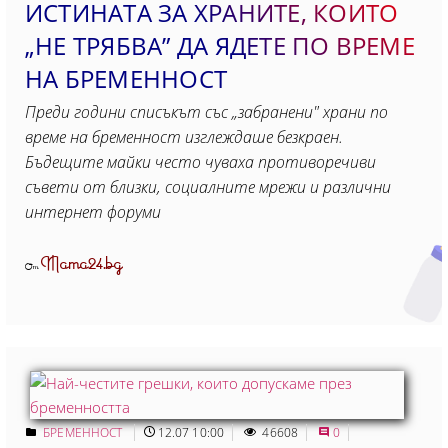
ИСТИНАТА ЗА ХРАНИТЕ, КОИТО
„НЕ ТРЯБВА” ДА ЯДЕТЕ ПО ВРЕМЕ
НА БРЕМЕННОСТ
Преди години списъкът със „забранени" храни по
време на бременност изглеждаше безкраен.
Бъдещите майки често чуваха противоречиви
съвети от близки, социалните мрежи и различни
интернет форуми
Mama24.bg
От
БРЕМЕННОСТ
12.07 10:00
46608
0