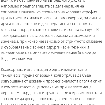
всичко на състоянието на вътрешното ухо, като
например предполагащата се дегенерация на
спиралния ганглий, състоянието на коровата атрофия
при пациенти с авансирала артериосклероза, различни
други възпалителни и дегенеративни състояния на
мозъчната кора, в която се включва и зоната на слуха. В
този диапазон на възрастови срокове са възможни и
изненади, при които независимо от стриктното спазване
и съобразяване с всички хирургически техники и
инсталиране на импланта слуховата печалба може да
бъде незначителна.
Кохлеарната имплантация е една изключително
технически трудна операция, която трябва да бъде
извършвана от доказани професионалисти с голям опит
и компетентност, още повече че при малките деца
черепът е твърде тънък, трудно се фиксира имплантът и
това може да доведе понякога до нежелани състояния.
По тази причина този тип хирургическа интервенция е