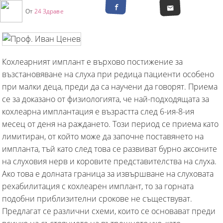
От
24 Здраве
Кохлеарният имплант е върхово постижение за
възстановяване на слуха при редица пациенти особено
при малки деца, преди да са научени да говорят. Приема
се за доказано от физиологията, че най-подходящата за
кохлеарна имплантация е възрастта след 6-ия-8-ия
месец от деня на раждането. Този период се приема като
лимитиран, от който може да започне поставянето на
импланта, тъй като след това се развиват бурно аксоните
на слуховия нерв и коровите представителства на слуха.
Ако това е долната граница за извършване на слуховата
рехабилитация с кохлеарен имплант, то за горната
подобни приблизителни срокове не съществуват.
Предлагат се различни схеми, които се основават преди