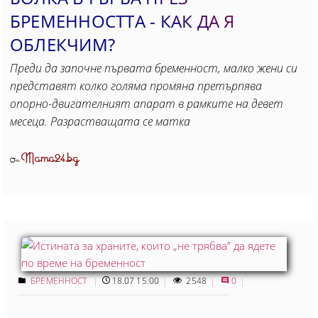
БРЕМЕННОСТТА - КАК ДА Я
ОБЛЕКЧИМ?
Преди да започне първата бременност, малко жени си
представят колко голяма промяна претърпява
опорно-двигателният апарат в рамките на девет
месеца. Разрастващата се матка
Mama24.bg
От
БРЕМЕННОСТ
18.07 15:00
2548
0