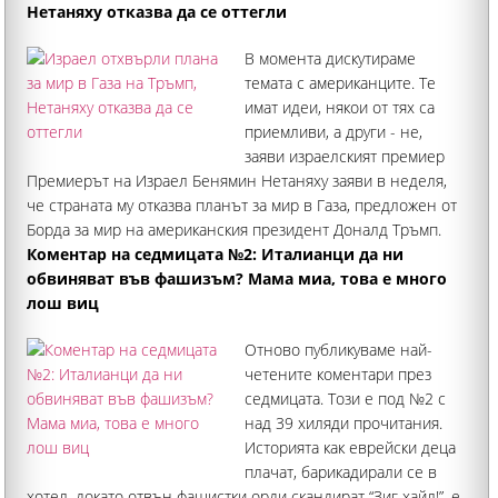
Нетаняху отказва да се оттегли
В момента дискутираме
темата с американците. Те
имат идеи, някои от тях са
приемливи, а други - не,
заяви израелският премиер
Премиерът на Израел Бенямин Нетаняху заяви в неделя,
че страната му отказва планът за мир в Газа, предложен от
Борда за мир на американския президент Доналд Тръмп.
"Искам да изясня следното: Израел отхвърля документа
Коментар на седмицата №2: Италианци да ни
обвиняват във фашизъм? Мама миа, това е много
лош виц
Отново публикуваме най-
четените коментари през
седмицата. Този е под №2 с
над 39 хиляди прочитания.
Историята как еврейски деца
плачат, барикадирали се в
хотел, докато отвън фашистки орди скандират “Зиг хайл!”, е