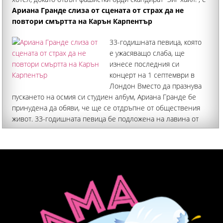
леко понарисувана От италианците, освен хубава храна,
Ариана Гранде слиза от сцената от страх да не
по принцип може да се очаква почти всичко, но да
повтори смъртта на Карън Карпентър
обвиняват нас, българите
33-годишната певица, която
е ужасяващо слаба, ще
изнесе последния си
концерт на 1 септември в
Лондон Вместо да празнува
пускането на осмия си студиен албум, Ариана Гранде бе
принудена да обяви, че ще се отдръпне от обществения
живот. 33-годишната певица бе подложена на лавина от
коментари за измършавялата си фигура