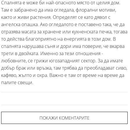
Спалнята е може би най-опасното място от целия дом.
Там е забранено да има огледала, флорални мотиви,
както и живи растения. Определят се като дявол с
ангелска опашка. Ако огледалото е поставено така, че да
отразява масата за хранене или кухненската печка, тогава
то действа благоприятно на енергията в този дом. В
спалнята нарушава съня и дори има поверие, че вкарва
трети в двойката. Именно за тези отношения -
любовните, се грижи югозападният сектор. За да имате
добър брак или връзка, там трябва да преобладават сиво,
кафяво, жълто и охра. Важно е там от време на време да
палите свещи.
ПОКАЖИ КОМЕНТАРИТЕ