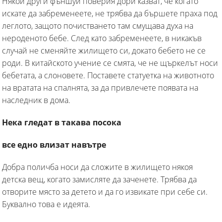
Някои други фъншуй поверия дори казват, че когато
искате да забременеете, не трябва да бършете праха под
леглото, защото почистването там смущава духа на
нероденото бебе. След като забременеете, в никакъв
случай не сменяйте жилището си, докато бебето не се
роди. В китайското учение се смята, че не щъркелът носи
бебетата, а слоновете. Поставете статуетка на животното
на вратата на спалнята, за да привлечете появата на
наследник в дома.
Нека гледат в такава посока
все едно влизат навътре
Добра поличба носи да сложите в жилището някоя
детска вещ, когато замисляте да заченете. Трябва да
отворите място за детето и да го извикате при себе си.
Буквално това е идеята.