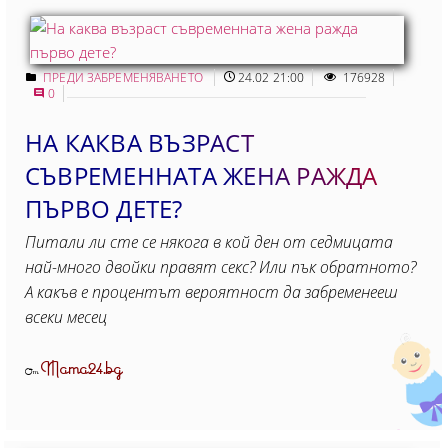
ПРЕДИ ЗАБРЕМЕНЯВАНЕТО
24.02 21:00
176928
0
НА КАКВА ВЪЗРАСТ
СЪВРЕМЕННАТА ЖЕНА РАЖДА
ПЪРВО ДЕТЕ?
Питали ли сте се някога в кой ден от седмицата
най-много двойки правят секс? Или пък обратното?
А какъв е процентът вероятност да забременееш
всеки месец
Mama24.bg
От