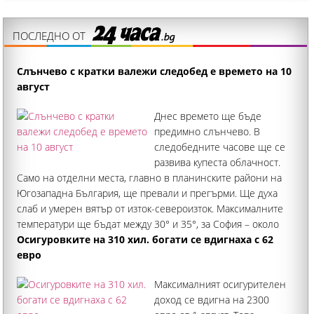
ПОСЛЕДНО ОТ
Слънчево с кратки валежи следобед е времето на 10
август
Днес времето ще бъде
предимно слънчево. В
следобедните часове ще се
развива купеста облачност.
Само на отделни места, главно в планинските райони на
Югозападна България, ще превали и прегърми. Ще духа
слаб и умерен вятър от изток-североизток. Максималните
температури ще бъдат между 30° и 35°, за София – около
32°. По Черноморието ще бъде слънчево
Осигуровките на 310 хил. богати се вдигнаха с 62
евро
Максималният осигурителен
доход се вдигна на 2300