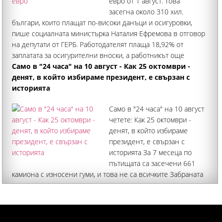
евро от 1 август. Това
засегна около 310 хил.
българи, които плащат по-високи данъци и осигуровки,
пише социалната министърка Наталия Ефремова в отговор
на депутати от ГЕРБ. Работодателят плаща 18,92% от
заплатата за осигурителни вноски, а работникът още
13,78%
Само в "24 часа" на 10 август - Как 25 октомври -
денят, в който избираме президент, е свързан с
историята
Само в "24 часа" на 10 август
четете: Как 25 октомври -
денят, в който избираме
президент, е свързан с
историята За 7 месеца по
пътищата са засечени 661
камиона с износени гуми, и това не са всичките Забраната
да се обявяват резултати в деня на изборите е цензура -
интервю с проф. Михаил Константинов Кафето по-скъпо