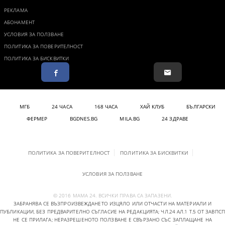
РЕКЛАМА
АБОНАМЕНТ
УСЛОВИЯ ЗА ПОЛЗВАНЕ
ПОЛИТИКА ЗА ПОВЕРИТЕЛНОСТ
ПОЛИТИКА ЗА БИСКВИТКИ
МГБ
24 ЧАСА
168 ЧАСА
ХАЙ КЛУБ
БЪЛГАРСКИ
ФЕРМЕР
BGDNES.BG
MILA.BG
24 ЗДРАВЕ
ПОЛИТИКА ЗА ПОВЕРИТЕЛНОСТ
ПОЛИТИКА ЗА БИСКВИТКИ
УСЛОВИЯ ЗА ПОЛЗВАНЕ
© 2016 МАМА 24. ВСИЧКИ ПРАВА СА ЗАПАЗЕНИ.
ЗАБРАНЯВА СЕ ВЪЗПРОИЗВЕЖДАНЕТО ИЗЦЯЛО ИЛИ ОТЧАСТИ НА МАТЕРИАЛИ И
ПУБЛИКАЦИИ, БЕЗ ПРЕДВАРИТЕЛНО СЪГЛАСИЕ НА РЕДАКЦИЯТА; ЧЛ.24 АЛ.1 Т.5 ОТ ЗАВПСП
НЕ СЕ ПРИЛАГА; НЕРАЗРЕШЕНОТО ПОЛЗВАНЕ Е СВЪРЗАНО СЪС ЗАПЛАЩАНЕ НА