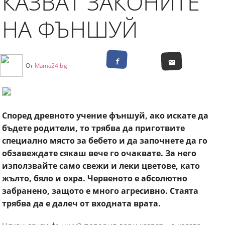
КАЗВАТ ЗАКОНИТЕ
НА ФЪНШУЙ
От
Mama24.bg
Според древното учение фъншуй, ако искате да
бъдете родители, то трябва да приготвите
специално място за бебето и да започнете да го
обзавеждате сякаш вече го очаквате. За него
използвайте само свежи и леки цветове, като
жълто, бяло и охра. Червеното е абсолютно
забранено, защото е много агресивно. Стаята
трябва да е далеч от входната врата.