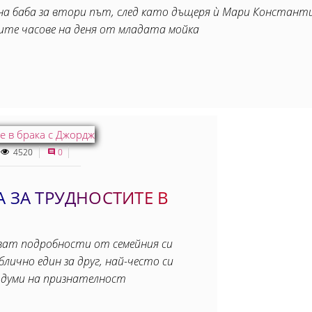
на баба за втори път, след като дъщеря ѝ Мари Констан
ните часове на деня от младата мойка
4520
0
 ЗА ТРУДНОСТИТЕ В
иват подробности от семейния си
лично един за друг, най-често си
 думи на признателност