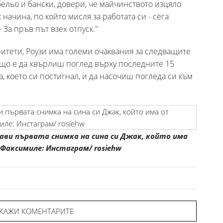
бельо и бански, довери, че майчинството изцяло
ачина, по който мисля за работата си - сега
- За пръв път взех отпуск."
тети, Роузи има големи очаквания за следващите
ащо е да хвърлиш поглед върху последните 15
а, което си постигнал, и да насочиш погледа си към
ви първата снимка на сина си Джак, който има
Факсимиле: Инстаграм/ rosiehw
КАЖИ КОМЕНТАРИТЕ