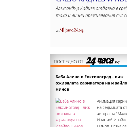
Александър Кадиев отдавна е сре
така и лични преживявания със 
Mama24.bg
От
ПОСЛЕДНО ОТ
Баба Алино в Евксиноград - виж
оживялата карикатура на Ивайл
Нинов
Анимация карик
на седмицата о
автора на "Мал
Иванчо" Ивайл
Нинов. Всяка с