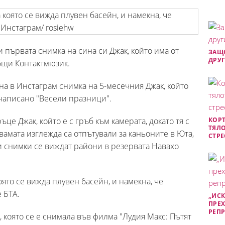
 първата снимка на сина си Джак, който има от
ЗАЩО
ДРУГ
бщи Контактмюзик.
на в Инстаграм снимка на 5-месечния Джак, който
 написано "Весели празници".
ъце Джак, който е с гръб към камерата, докато тя с
КОРТ
ТЯЛО
Двамата изглежда са отпътували за каньоните в Юта,
СТРЕ
и снимки се виждат райони в резервата Навахо
оято се вижда плувен басейн, и намекна, че
 БТА.
„ИСК
ПРЕХ
РЕП
която се е снимала във филма "Лудия Макс: Пътят