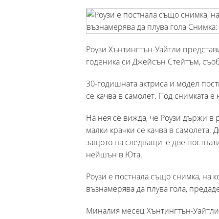
Роузи Хънтингтън-Уайтли представи
годеника си Джейсън Стейтъм, съо
30-годишната актриса и модел пост
се качва в самолет. Под снимката е
На нея се вижда, че Роузи държи в р
малки крачки се качва в самолета. 
защото на следващите две постнат
нейшън в Юта.
Роузи е постнала също снимка, на к
възнамерява да плува гола, предаде
Миналия месец Хънтингтън-Уайтли, 