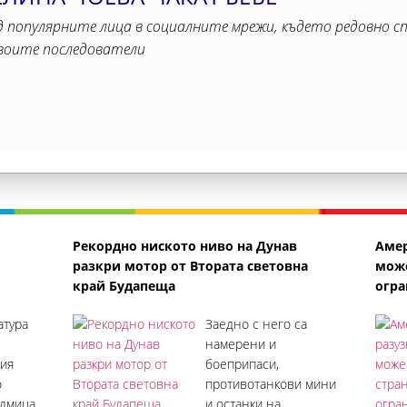
д популярните лица в социалните мрежи, където редовно с
своите последователи
Рекордно ниското ниво на Дунав
Амер
о
разкри мотор от Втората световна
може
край Будапеща
огра
атура
Заедно с него са
т
намерени и
кия
боеприпаси,
о
противотанкови мини
едмица
и останки на