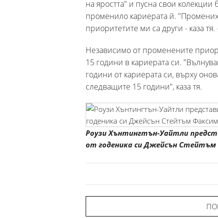
на яростта" и пусна свои колекции 
променило кариерата й. "Промених н
приоритетите ми са други - каза тя. 
Независимо от променените приори
15 години в кариерата си. "Вълнув
години от кариерата си, върху онов
следващите 15 години", каза тя.
Роузи Хънтингтън-Уайтли предста
от годеника си Джейсън Стейтъм 
ПО