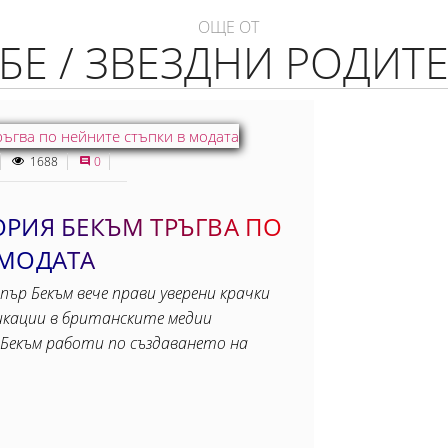
ОЩЕ ОТ
БЕ / ЗВЕЗДНИ РОДИТ
1688
0
ОРИЯ БЕКЪМ ТРЪГВА ПО
 МОДАТА
рпър Бекъм вече прави уверени крачки
ликации в британските медии
Бекъм работи по създаването на