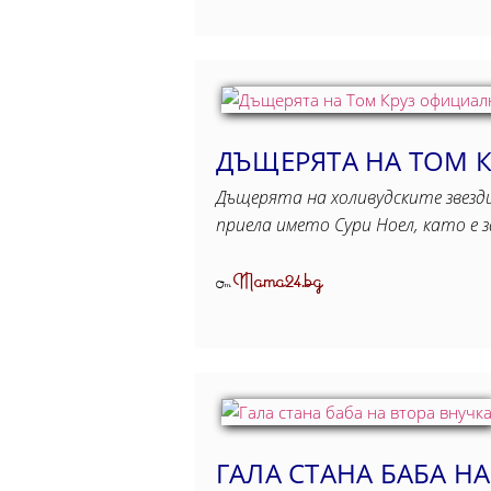
ДЪЩЕРЯТА НА ТОМ 
Дъщерята на холивудските звезди
приела името Сури Ноел, като е 
Mama24.bg
От
ГАЛА СТАНА БАБА Н