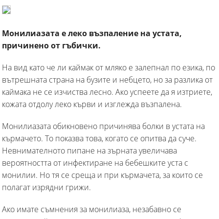
Монилиазата е леко възпаление на устата,
причинено от гъбички.
На вид като че ли каймак от мляко е залепнал по езика, по
вътрешната страна на бузите и небцето, но за разлика от
каймака не се изчиства лесно. Ако успеете да я изтриете,
кожата отдолу леко кърви и изглежда възпалена.
Монилиазата обикновено причинява болки в устата на
кърмачето. То показва това, когато се опитва да суче.
Невнимателното пипане на зърната увеличава
вероятността от инфектиране на бебешките уста с
монилии. Но тя се среща и при кърмачета, за които се
полагат изрядни грижи.
Ако имате съмнения за монилиаза, незабавно се