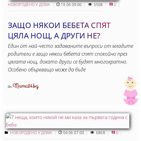
НОВОРОДЕНО У ДОМА
19.06 09:00
5508
0
ЗАЩО НЯКОИ БЕБЕТА СПЯТ
ЦЯЛА НОЩ, А ДРУГИ НЕ?
Един от най-често задаваните въпроси от младите
родители е защо някои бебета спят спокойно през
цялата нощ, докато други се будят многократно.
Особено объркващо може да бъде
Mama24.bg
От
НОВОРОДЕНО У ДОМА
04.06 07:00
6868
0