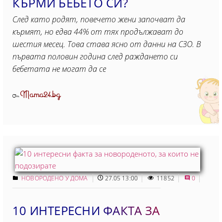
КЪРМИ БЕБЕТО СИ?
След като родят, повечето жени започват да
кърмят, но едва 44% от тях продължават до
шестия месец. Това става ясно от данни на СЗО. В
първата половин година след раждането си
бебетата не могат да се
Mama24.bg
От
НОВОРОДЕНО У ДОМА
27.05 13:00
11852
0
10 ИНТЕРЕСНИ ФАКТА ЗА