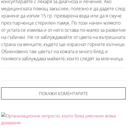
консултирайте с лекаря за диагноза и лечение. Ако
медицинската помощ закъснее, полезно е да дадете след
хранене да изпие 15 гр. преварена вода или да я смуче
през парченце стерилен памук. По този начин млякото
от устата се измива и от него остава по-малко за развитие
на гъбички. Не се заблуждавайте от цвета на вътрешната
страна на венците, където ще израснат горните кътници.
Обикновено там цветът на кожата е много блед и
понякога заблуждава майките, които следят за млечница.
ПОКАЖИ КОМЕНТАРИТЕ