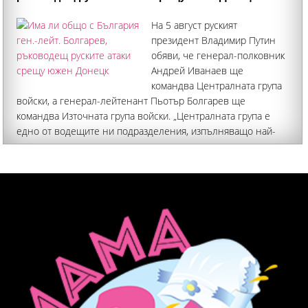
На 5 август руският
президент Владимир Путин
обяви, че генерал-полковник
Андрей Иванаев ще
командва Централната група
войски, а генерал-лейтенант Пьотър Болгарев ще
командва Източната група войски. „Централната група е
едно от водещите ни подразделения, изпълняващо най-
важните и решаващи задачи по освобождаването на
Донецката народна република