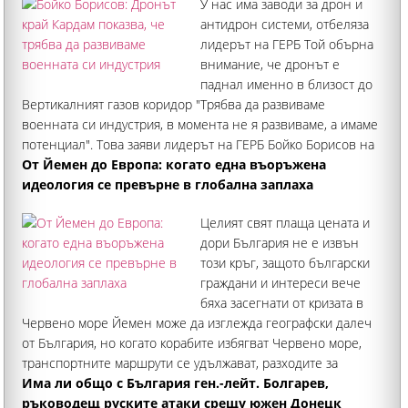
У нас има заводи за дрон и
антидрон системи, отбеляза
лидерът на ГЕРБ Той обърна
внимание, че дронът е
паднал именно в близост до
Вертикалният газов коридор "Трябва да развиваме
военната си индустрия, в момента не я развиваме, а имаме
потенциал". Това заяви лидерът на ГЕРБ Бойко Борисов на
брифинг в Търговище
От Йемен до Европа: когато една въоръжена
идеология се превърне в глобална заплаха
Целият свят плаща цената и
дори България не е извън
този кръг, защото български
граждани и интереси вече
бяха засегнати от кризата в
Червено море Йемен може да изглежда географски далеч
от България, но когато корабите избягват Червено море,
транспортните маршрути се удължават, разходите за
превоз, застраховане и логистика нарастват
Има ли общо с България ген.-лейт. Болгарев,
ръководещ руските атаки срещу южен Донецк