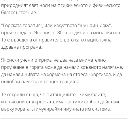
природният свят носи на психическото и физическото
благосъстояние.
"Горската терапия", или изкуството "шинрин-йоку",
произхожда от Япония от 80-те години на миналия век.
То е въведена от правителството като национална
здравна програма.
Японски учени откриха, че два часа внимателно
проучване в гората може да намали кръвното налягане,
да намали нивата на хормона на стреса - кортизол, и да
подобри паметта и концентрацията.
Те открили също, че фитонцидите - химикалите,
излъчвани от дърветата, имат антимикробно действие
върху хората, стимулирайки имунната им система.