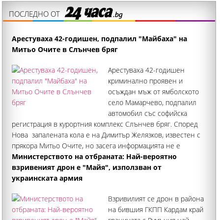
ПОСЛЕДНО ОТ
Арестуваха 42-годишен, подпалил "Майбаха" на
Митьо Очите в Слънчев бряг
Арестуваха 42-годишен
криминално проявен и
осъждан мъж от ямболското
село Мамарчево, подпалил
автомобил със софийска
регистрация в курортния комплекс Слънчев бряг. Според
Нова запалената кола е на Димитър Желязков, известен с
прякора Митьо Очите, но засега информацията не е
потвърдена. Луксозният "Майбах" за стотици хиляди евро
Министерството на отбраната: Най-вероятно
е запален на 29
взривеният дрон е "Майя", използван от
украинската армия
Взривилият се дрон в района
на бившия ГКПП Кардам край