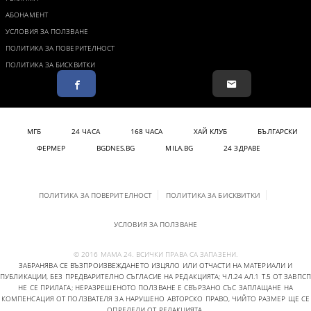
АБОНАМЕНТ
УСЛОВИЯ ЗА ПОЛЗВАНЕ
ПОЛИТИКА ЗА ПОВЕРИТЕЛНОСТ
ПОЛИТИКА ЗА БИСКВИТКИ
МГБ
24 ЧАСА
168 ЧАСА
ХАЙ КЛУБ
БЪЛГАРСКИ
ФЕРМЕР
BGDNES.BG
MILA.BG
24 ЗДРАВЕ
ПОЛИТИКА ЗА ПОВЕРИТЕЛНОСТ
ПОЛИТИКА ЗА БИСКВИТКИ
УСЛОВИЯ ЗА ПОЛЗВАНЕ
© 2016 МАМА 24. ВСИЧКИ ПРАВА СА ЗАПАЗЕНИ.
ЗАБРАНЯВА СЕ ВЪЗПРОИЗВЕЖДАНЕТО ИЗЦЯЛО ИЛИ ОТЧАСТИ НА МАТЕРИАЛИ И
ПУБЛИКАЦИИ, БЕЗ ПРЕДВАРИТЕЛНО СЪГЛАСИЕ НА РЕДАКЦИЯТА; ЧЛ.24 АЛ.1 Т.5 ОТ ЗАВПСП
НЕ СЕ ПРИЛАГА; НЕРАЗРЕШЕНОТО ПОЛЗВАНЕ Е СВЪРЗАНО СЪС ЗАПЛАЩАНЕ НА
КОМПЕНСАЦИЯ ОТ ПОЛЗВАТЕЛЯ ЗА НАРУШЕНО АВТОРСКО ПРАВО, ЧИЙТО РАЗМЕР ЩЕ СЕ
ОПРЕДЕЛИ ОТ РЕДАКЦИЯТА.