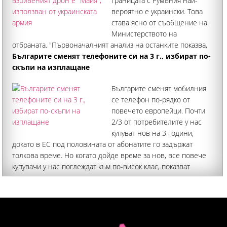
границата с Румъния най-
вероятно е украински. Това
става ясно от съобщение на
Министерството на
отбраната. "Първоначалният анализ на останките показва,
че се касае за дрон-примамка "Майя", който се използва
Българите сменят телефоните си на 3 г., избират по-
широко от украинските въоръжени сили", обявиха от
скъпи на изплащане
институцията
Българите сменят мобилния
се телефон по-рядко от
повечето европейци. Почти
2/3 от потребителите у нас
купуват нов на 3 години,
докато в ЕС под половината от абонатите го задържат
толкова време. Но когато дойде време за нов, все повече
купувачи у нас поглеждат към по-висок клас, показват
изследвания на телекомите, лизингови и финансови
компании