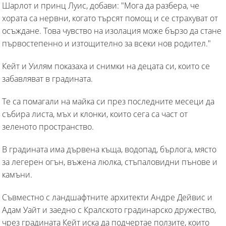
Шарлот и принц Луис, добави: "Мога да разбера, че
хората са нервни, когато търсят помощ и се страхуват от
осъждане. Това чувство на изолация може бързо да стане
първостепенно и изтощително за всеки нов родител."
Кейт и Уилям показаха и снимки на децата си, които се
забавляват в градината.
Те са помагали на майка си през последните месеци да
събира листа, мъх и клонки, които сега са част от
зеленото пространство.
В градината има дървена къща, водопад, бърлога, място
за легерен огън, въжена люлка, стъпаловидни пънове и
камъни.
Съвместно с ландшафтните архитекти Андре Дейвис и
Адам Уайт и заедно с Кралското градинарско дружество,
чрез градината Кейт иска да подчертае ползите, които