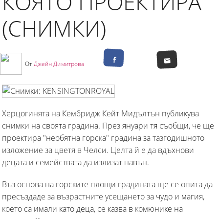
КОЯТО ПРОЕКТИРА
(СНИМКИ)
От
Джейн Димитрова
Херцогинята на Кембридж Кейт Мидълтън публикува
снимки на своята градина. През януари тя съобщи, че ще
проектира "необятна горска" градина за тазгодишното
изложение за цветя в Челси. Целта й е да вдъхнови
децата и семействата да излизат навън.
Въз основа на горските площи градината ще се опита да
пресъздаде за възрастните усещането за чудо и магия,
което са имали като деца, се казва в комюнике на