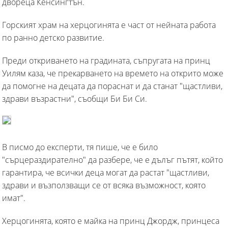
двореца Кенсингтън.
Горският храм на херцогинята е част от нейната работа
по ранно детско развитие.
Преди откриването на градината, съпругата на принц
Уилям каза, че прекарването на времето на открито може
да помогне на децата да пораснат и да станат "щастливи,
здрави възрастни", съобщи Би Би Си.
В писмо до експерти, тя пише, че е било
"сърцераздирателно" да разбере, че е дълъг пътят, който
гарантира, че всички деца могат да растат "щастливи,
здрави и възползващи се от всяка възможност, която
имат".
Херцогинята, която е майка на принц Джордж, принцеса