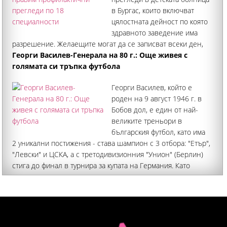
в Бургас, които включват
цялостната дейност по която
здравното заведение има
разрешение. Желаещите могат да се записват всеки ден,
прегледите са анонсирани до края на месеца, а може и да
Георги Василев-Генерала на 80 г.: Още живея с
ги продължим при интерес. Това заяви по БНТ д-р
голямата си тръпка футбола
Благомир Здравков
Георги Василев, който е
роден на 9 август 1946 г. в
Бобов дол, е един от най-
великите треньори в
българския футбол, като има
2 уникални постижения - става шампион с 3 отбора: "Етър",
"Левски" и ЦСКА, а с третодивизионния "Унион" (Берлин)
стига до финал в турнира за купата на Германия. Като
футболист най-значим е периодът му при "виолетовите"