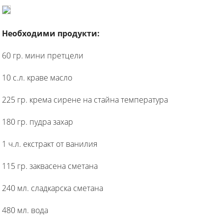
Необходими продукти:
60 гр. мини претцели
10 с.л. краве масло
225 гр. крема сирене на стайна температура
180 гр. пудра захар
1 ч.л. екстракт от ванилия
115 гр. заквасена сметана
240 мл. сладкарска сметана
480 мл. вода