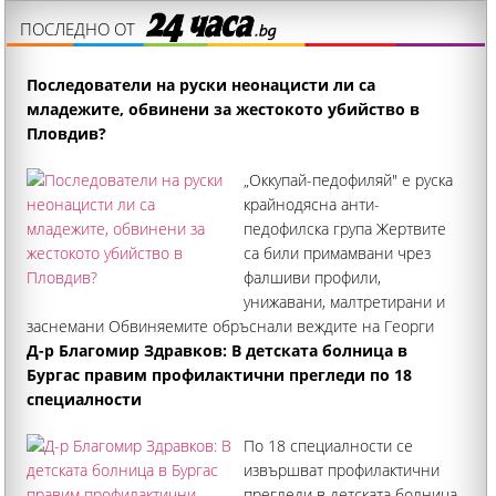
ПОСЛЕДНО ОТ
Последователи на руски неонацисти ли са
младежите, обвинени за жестокото убийство в
Пловдив?
„Оккупай-педофиляй" е руска
крайнодясна анти-
педофилска група Жертвите
са били примамвани чрез
фалшиви профили,
унижавани, малтретирани и
заснемани Обвиняемите обръснали веждите на Георги
Кузев, рисували свастики по тялото му и гасили фасове в
Д-р Благомир Здравков: В детската болница в
него Публикации в социалните мрежи свързаха случая с
Бургас правим профилактични прегледи по 18
жестокото нападение над мъж в Пловдив с руското
специалности
По 18 специалности се
извършват профилактични
прегледи в детската болница