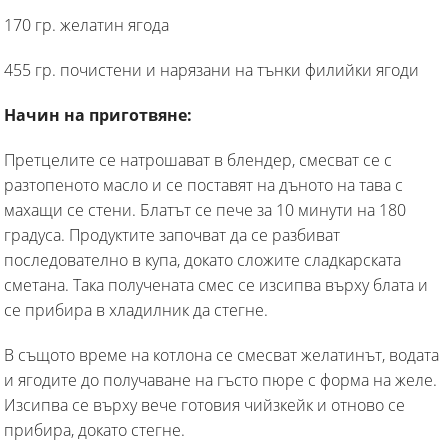
170 гр. желатин ягода
455 гр. почистени и нарязани на тънки филийки ягоди
Начин на приготвяне:
Претцелите се натрошават в блендер, смесват се с
разтопеното масло и се поставят на дъното на тава с
махащи се стени. Блатът се пече за 10 минути на 180
градуса. Продуктите започват да се разбиват
последователно в купа, докато сложите сладкарската
сметана. Така получената смес се изсипва върху блата и
се прибира в хладилник да стегне.
В същото време на котлона се смесват желатинът, водата
и ягодите до получаване на гъсто пюре с форма на желе.
Изсипва се върху вече готовия чийзкейк и отново се
прибира, докато стегне.