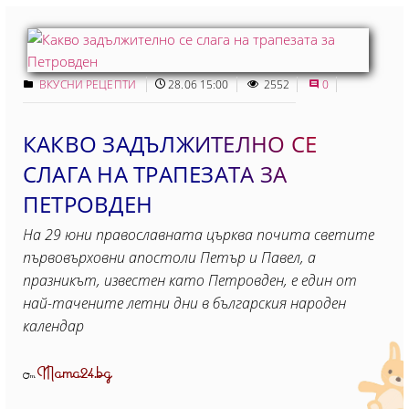
ВКУСНИ РЕЦЕПТИ
28.06 15:00
2552
0
КАКВО ЗАДЪЛЖИТЕЛНО СЕ
СЛАГА НА ТРАПЕЗАТА ЗА
ПЕТРОВДЕН
На 29 юни православната църква почита светите
първовърховни апостоли Петър и Павел, а
празникът, известен като Петровден, е един от
най-тачените летни дни в българския народен
календар
Mama24.bg
От