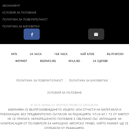
АБОНАМЕНТ
УСЛОВИЯ ЗА ПОЛЗВАНЕ
ПОЛИТИКА ЗА ПОВЕРИТЕЛНОСТ
ПОЛИТИКА ЗА БИСКВИТКИ
МГБ
24 ЧАСА
168 ЧАСА
ХАЙ КЛУБ
БЪЛГАРСКИ
ФЕРМЕР
BGDNES.BG
MILA.BG
24 ЗДРАВЕ
ПОЛИТИКА ЗА ПОВЕРИТЕЛНОСТ
ПОЛИТИКА ЗА БИСКВИТКИ
УСЛОВИЯ ЗА ПОЛЗВАНЕ
© 2016 МАМА 24. ВСИЧКИ ПРАВА СА ЗАПАЗЕНИ.
ЗАБРАНЯВА СЕ ВЪЗПРОИЗВЕЖДАНЕТО ИЗЦЯЛО ИЛИ ОТЧАСТИ НА МАТЕРИАЛИ И
ПУБЛИКАЦИИ, БЕЗ ПРЕДВАРИТЕЛНО СЪГЛАСИЕ НА РЕДАКЦИЯТА; ЧЛ.24 АЛ.1 Т.5 ОТ ЗАВПСП
НЕ СЕ ПРИЛАГА; НЕРАЗРЕШЕНОТО ПОЛЗВАНЕ Е СВЪРЗАНО СЪС ЗАПЛАЩАНЕ НА
КОМПЕНСАЦИЯ ОТ ПОЛЗВАТЕЛЯ ЗА НАРУШЕНО АВТОРСКО ПРАВО, ЧИЙТО РАЗМЕР ЩЕ СЕ
ОПРЕДЕЛИ ОТ РЕДАКЦИЯТА.