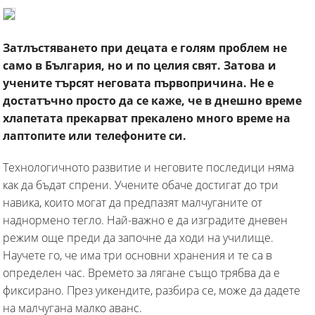
Затлъстяването при децата е голям проблем не
само в България, но и по целия свят. Затова и
учените търсят неговата първопричина. Не е
достатъчно просто да се каже, че в днешно време
хлапетата прекарват прекалено много време на
лаптопите или телефоните си.
Технологичното развитие и неговите последици няма
как да бъдат спрени. Учените обаче достигат до три
навика, които могат да предпазят малчуганите от
наднормено тегло. Най-важно е да изградите дневен
режим още преди да започне да ходи на училище.
Научете го, че има три основни хранения и те са в
определен час. Времето за лягане също трябва да е
фиксирано. През уикендите, разбира се, може да дадете
на малчугана малко аванс.