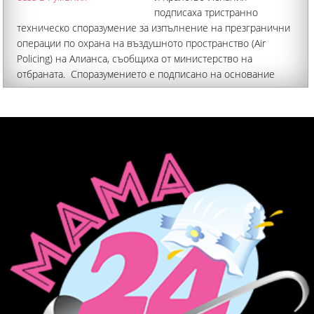
подписаха тристранно
техническо споразумение за изпълнение на презгранични
операции по охрана на въздушното пространство (Air
Policing) на Алианса, съобщиха от министерство на
отбраната. Споразумението е подписано на основание
член 12 от Споразумението между правителствата на