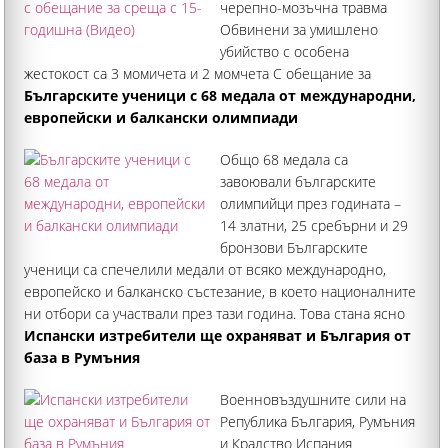
черепно-мозъчна травма
Обвинени за умишлено
убийство с особена
жестокост са 3 момичета и 2 момчета С обещание за
среща с 15-годишна девойка Георги Кузев от Кричим бил
Българските ученици с 68 медала от международни,
подмамен да отида на Младежкия хълм в Пловдив. Там
европейски и балкански олимпиади
обаче го посрещнала група от десетина деца на възраст
Общо 68 медала са
между
завоювали българските
олимпийци през годината –
14 златни, 25 сребърни и 29
бронзови Българските
ученици са спечелили медали от всяко международно,
европейско и балканско състезание, в което националните
ни отбори са участвали през тази година. Това стана ясно
по време на официална церемония в Министерството на
Испански изтребители ще охраняват и България от
образованието и
база в Румъния
Военновъздушните сили на
Република България, Румъния
и Кралство Испания