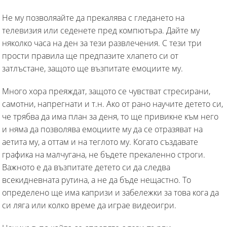
Не му позволяайте да прекалява с гледането на
телевизия или седенете пред компютъра. Дайте му
няколко часа на ден за тези развлечения. С тези три
прости правила ще предпазите хлапето си от
затлъстане, защото ще възпитате емоциите му.
Много хора преяждат, защото се чувстват стресирани,
самотни, напрегнати и т.н. Ако от рано научите детето си,
че трябва да има план за деня, то ще привикне към него
и няма да позволява емоциите му да се отразяват на
аетита му, а оттам и на теглото му. Когато създавате
графика на малчугана, не бъдете прекаленно строги.
Важното е да възпитате детето си да следва
всекидневната рутина, а не да бъде нещастно. То
определено ще има капризи и забележки за това кога да
си ляга или колко време да играе видеоигри.