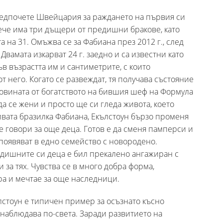
предпочете Швейцария за раждането на първия си
вече има три дъщери от предишни бракове, като
та на 31. Омъжва се за Фабиана през 2012 г., след
Двамата изкарват 24 г. заедно и са известни като
ъв възрастта им и сантиметрите, с които
от него. Когато се развеждат, тя получава състояние
оловината от богатството на бившия шеф на Формула
 да се жени и просто ще си гледа живота, което
ивата бразилка Фабиана, Екълстоун бързо променя
е говори за още деца. Готов е да сменя памперси и
 появяват в едно семейство с новородено.
едишните си деца е бил прекалено ангажиран с
 за тях. Чувства се в много добра форма,
ра и мечтае за още наследници.
ълстоун е типичен пример за осъзнато късно
 наблюдава по-света. Заради развитието на