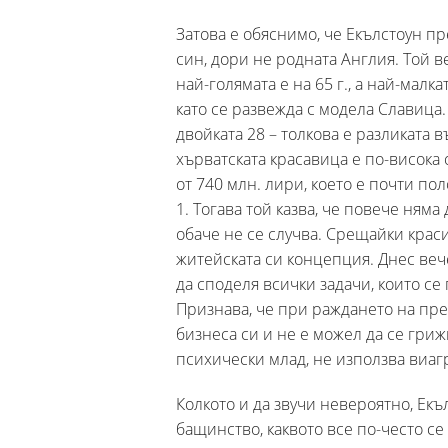
Затова е обяснимо, че Екълстоун 
син, дори не родната Англия. Той 
най-голямата е на 65 г., а най-малка
като се развежда с модела Славица. 
двойката 28 – толкова е разликата в
хърватската красавица е по-висока 
от 740 млн. лири, което е почти п
1. Тогава той казва, че повече няма
обаче не се случва. Срещайки крас
житейската си концепция. Днес веч
да споделя всички задачи, които се
Признава, че при раждането на пр
бизнеса си и не е можел да се грижи
психически млад, не използва виаг
Колкото и да звучи невероятно, Ек
бащинство, каквото все по-често се