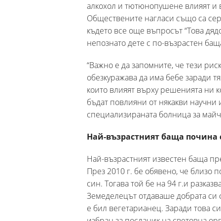
алкохол и тютюнопушене влияят и 
Обществените нагласи също са сери
където все още въпросът “Това дядо
непознато дете с по-възрастен бащ
“Важно е да запомните, че тези рис
обезкуражава да има бебе заради т
които влияят върху решенията ни ко
бъдат повлияни от някакви научни 
специализираната болница за майч
Най-възрастният баща почина 
Най-възрастният известен баща пр
През 2010 г. бе обявено, че близо 
син. Тогава той бе на 94 г.и разказ
Земеделецът отдаваше добрата си ф
е бил вегетарианец. Заради това си
избран за посланик на световна ор