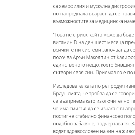
са хемофилия и мускулна дистрофия
по-напреднала възраст, да се правя
възможностите за медицинска наме
“Това не е риск, който може да бъд
витамин D на ден шест месеца пред
всичките ни системи започват да с
посочва Арън Маколпин от Калифо
единственото нещо, което бившият 
сътвори своя син. Приемал го е по 
Изследователката по репродуктивн
Браун смята, че трябва да се говор
се възприема като изключително ге
че има смисъл да се изчака с възпр
постигне стабилно финансово полож
подобно забавяне, подчертава тя. З
водят здравословен начин на живот,