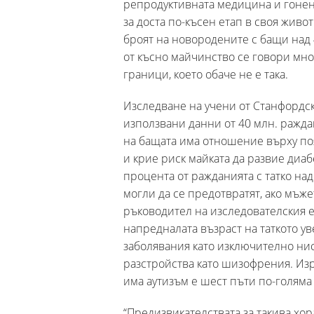
репродуктивната медицина и гонене
за доста по-късен етап в своя живот
броят на новородените с бащи над 4
от късно майчинство се говори мног
граници, което обаче не е така.
Изследване на учени от Станфордск
използвани данни от 40 млн. ражда
на бащата има отношение върху поя
и крие риск майката да развие диаб
процента от ражданията с татко над 
могли да се предотвратят, ако мъже
ръководител на изследователския е
напредналата възраст на таткото ув
заболявания като изключително нис
разстройства като шизофрения. Изр
има аутизъм е шест пъти по-голяма
“Предизвикателствата за такива хор