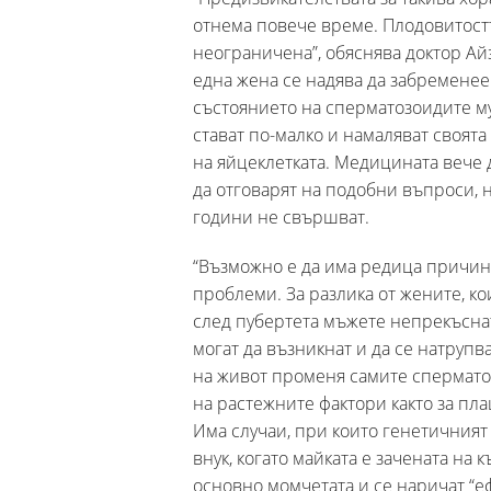
отнема повече време. Плодовитостт
неограничена”, обяснява доктор Айз
една жена се надява да забременее
състоянието на сперматозоидите му,
стават по-малко и намаляват своят
на яйцеклетката. Медицината вече д
да отговарят на подобни въпроси, н
години не свършват.
“Възможно е да има редица причини
проблеми. За разлика от жените, ко
след пубертета мъжете непрекъсна
могат да възникнат и да се натрупв
на живот променя самите сперматоз
на растежните фактори както за пла
Има случаи, при които генетичният
внук, когато майката е зачената на 
основно момчетата и се наричат “еф