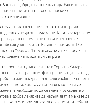
. Затова е добре, когато се планира бащинство в
т някои генетични тестове, въпреки че
са са минимални.
е смекчен, ако мъжът пие по 1000 милиграма
и да започне да опложда жени. Когато остаряваме,
е разпадат и спермата не прави изключение”,
рнийския университет. Всъщност витамин D e
шеф на Формула 1 признава, че е пил, преди да
настояване на младата си съпруга.
ите процеси в университета в Торонто Хилари
и повече за възрастовия фактор при бащите, а не да
ройство или пък да се отхвърля изобщо. Въпреки
оизводството, докато се направи кариера и се
ение, е необходимо да се знаят и рисковете от
атова е добре лекарите да насърчават и мъжете да
 тъй като фактори като затлъстяване, употреба на