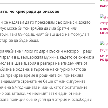
КАПС
нато, но крие редица рискове
 се надявам да го прекарвам със сина си, докато
тук, може би той трябва да има братче или
8 ФР
СПОР
стоун. Така 89-годишният бивш шеф на Формула 1
стар, за да бъде баща.
ра Фабиана Флоси го дари със син наскоро. Преди
СУТР
лирали в швейцарската му хижа, където се ожениха
РОДИ
самолет в Швейцария в разгара на епидемията от
биана е родена, в търсене на сигурно място за
да прекарва време в родината си, притежава
 пандемията страната не беше от най-сигурните
влечена 67-годишната й майка, като похитителите
о разчитайки, че нейният зет е един от най-
ската полиция обаче успя да я открие и освободи и