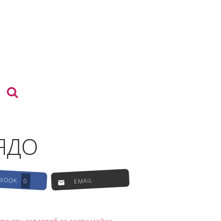
ЯДО
EBOOK
EMAIL
0