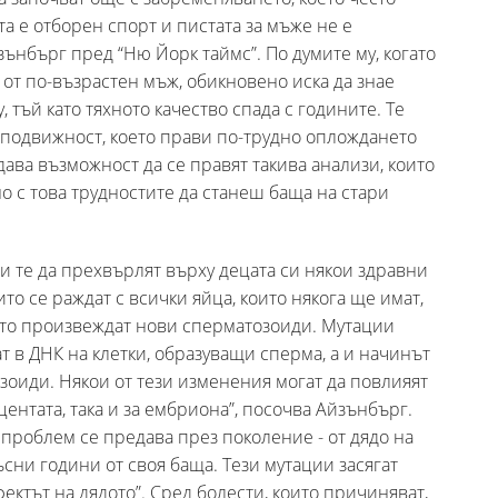
а е отборен спорт и пистата за мъже не е
ънбърг пред “Ню Йорк таймс”. По думите му, когато
 от по-възрастен мъж, обикновено иска да знае
 тъй като тяхното качество спада с годините. Те
а подвижност, което прави по-трудно оплождането
ава възможност да се правят такива анализи, които
о с това трудностите да станеш баща на стари
 те да прехвърлят върху децата си някои здравни
ито се раждат с всички яйца, които някога ще имат,
то произвеждат нови сперматозоиди. Мутации
ат в ДНК на клетки, образуващи сперма, а и начинът
оиди. Някои от тези изменения могат да повлияят
центата, така и за ембриона”, посочва Айзънбърг.
 проблем се предава през поколение - от дядо на
късни години от своя баща. Тези мутации засягат
ектът на дядото”. Сред болести, които причиняват,