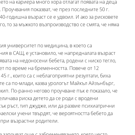
то на кариера много хора отлагат появата на деца
. Проучвания показват, че през последните 50 г.
0-годишна възраст се е удвоил. И ако за рисковете
о, то за мъжкото възпроизводство се смята, че няма
ия университет по медицина, в което са
ния в САЩ, е установило, че напредналата възраст
вата на недоносени бебета, родени с ниско тегло,
ет по време на бременността. Повече от 12
45 г., които са с неблагоприятни резултати, биха
те са по-млади, казва урологът Майкъл Айзънбърг,
кип. По-ранно негово проучване пък е показало, че
еличава риска детето да се роди с вродени
ък ръст, тип джудже, или да развие психиатрични
аелски учени твърдят, че вероятността бебето да
 при възрастни родители.
а започват още с забременяването, което често