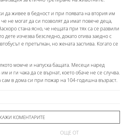
 да живее в бедност и при появата на втория им
 че не могат да си позволят да имат повече деца,
 Наскоро стана ясно, че нещата при тях са се развили
 дете изчезва безследно, докато отива заедно с
Автобусът е претъпкан, но жената заспива. Когато се
лкото момче и напуска бащата. Месеци наред
им и ги чака да се върнат, което обаче не се случва.
сам в дома си при пожар на 104-годишна възраст.
КАЖИ КОМЕНТАРИТЕ
ОЩЕ ОТ