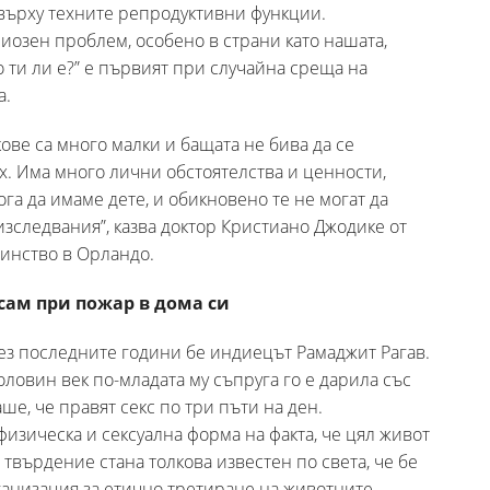
върху техните репродуктивни функции.
озен проблем, особено в страни като нашата,
 ти ли е?” е първият при случайна среща на
а.
кове са много малки и бащата не бива да се
ях. Има много лични обстоятелства и ценности,
га да имаме дете, и обикновено те не могат да
изследвания”, казва доктор Кристиано Джодике от
инство в Орландо.
сам при пожар в дома си
ез последните години бе индиецът Рамаджит Рагав.
половин век по-младата му съпруга го е дарила със
ваше, че правят секс по три пъти на ден.
изическа и сексуална форма на факта, че цял живот
 твърдение стана толкова известен по света, че бе
ганизация за етично третиране на животните.