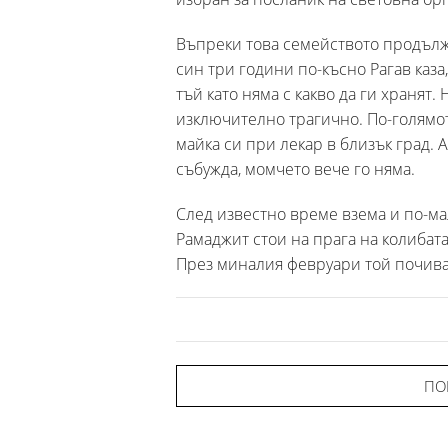
Въпреки това семейството продължи
син три години по-късно Рагав каза,
тъй като няма с какво да ги хранят.
изключително трагично. По-голямото
майка си при лекар в близък град. 
събужда, момчето вече го няма.
След известно време взема и по-ма
Рамаджит стои на прага на колибата 
През миналия февруари той почива 
ПО