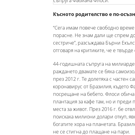
Късното родителство е по-осъз
“Сега имам повече свободно време и
порасне. Не знам дали ще спрем до
сестриче”, разсъждава Бърни Екъл
отговаря на критиките, че е твърде 
44-годишната съпруга на милиарде
раждането двамате се бяха самоизо
през 2012 г. Те долетяха с частен 
коронавирус от Бразилия, където Фа
посрещане на бебето. Флоси обича 
плантация за кафе там, но и преди
места за живот. През 2016 г. бе от
поискаха милиони долари откуп, явн
богатите хора на планетата. Бразил
не се стигна до плащане на пари.