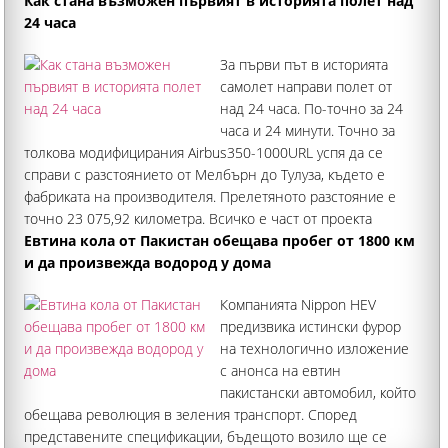
забрана кандидатът да комуникира през официалните
Как стана възможен първият в историята полет над
канали на ФИФА
24 часа
За първи път в историята
самолет направи полет от
над 24 часа. По-точно за 24
часа и 24 минути. Точно за
толкова модифицирания Airbus350-1000URL успя да се
справи с разстоянието от Мелбърн до Тулуза, където е
фабриката на производителя. Прелетяното разстояние е
точно 23 075,92 километра. Всичко е част от проекта
"Слънчев изгрев" на австралийската
Евтина кола от Пакистан обещава пробег от 1800 км
и да произвежда водород у дома
Компанията Nippon HEV
предизвика истински фурор
на технологично изложение
с анонса на евтин
пакистански автомобил, който
обещава революция в зеления транспорт. Според
представените спецификации, бъдещото возило ще се