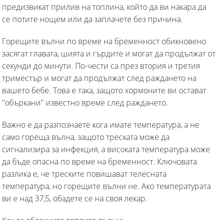
предизвикат прилив на топлина, който да ви накара да
се потите нощем или да заплачете без причина.
Горещите вълни по време на бременност обикновено
засягат главата, шията и гърдите и могат да продължат от
секунди до минути. По-чести са през втория и третия
триместър и могат да продължат след раждането на
вашето бебе. Това е така, защото хормоните ви остават
"объркани" известно време след раждането.
Важно е да разпознаете кога имате температура, а не
само гореща вълна, защото треската може да
сигнализира за инфекция, а високата температура може
да бъде опасна по време на бременност. Ключовата
разлика е, че треските повишават телесната
температура, но горещите вълни не. Ако температурата
ви е над 37,5, обадете се на своя лекар.