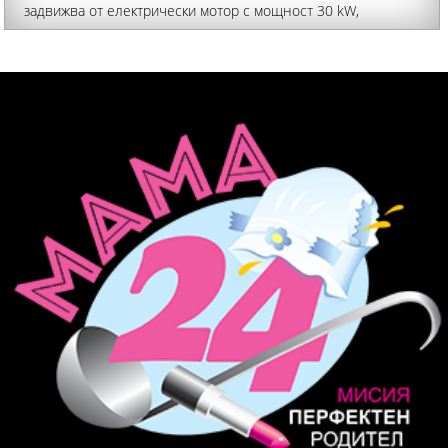
задвижва от електрически мотор с мощност 30 kW,
развиващ максимална скорост от 90 км/ч