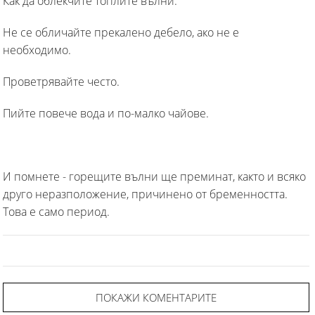
Как да облекчите топлите вълни:
Не се обличайте прекалено дебело, ако не е
необходимо.
Проветрявайте често.
Пийте повече вода и по-малко чайове.
И помнете - горещите вълни ще преминат, както и всяко
друго неразположение, причинено от бременността.
Това е само период.
ПОКАЖИ КОМЕНТАРИТЕ