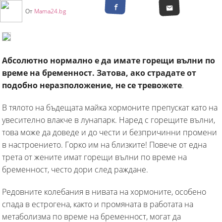
От
Mama24.bg
Абсолютно нормално е да имате горещи вълни по
време на бременност. Затова, ако страдате от
подобно неразположение, не се тревожете
.
В тялото на бъдещата майка хормоните препускат като на
увесително влакче в лунапарк. Наред с горещите вълни,
това може да доведе и до чести и безпричинни промени
в настроението. Горко им на близките! Повече от една
трета от жените имат горещи вълни по време на
бременност, често дори след раждане.
Редовните колебания в нивата на хормоните, особено
спада в естрогена, както и промяната в работата на
метаболизма по време на бременност, могат да