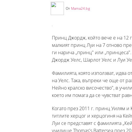
От
Mama24.bg
Принц Джордж, който вече е на 12 
малкият принц Луи на 7 отново пре
ги нарича „принц" или „принцеса". 
Джордж Уелс, Шарлот Уелс и Луи Уе
Фамилията, която използват, идва о
на Уелс. Така, въпреки че още от 
Нейно кралско височество", в учил
което им помага да се чувстват рав
Когато през 2011 г. принц Уилям и 
титлите херцог и херцогиня на Ке
Луи се представят с фамилията „Ке
училище Thomas's Battersea през 20