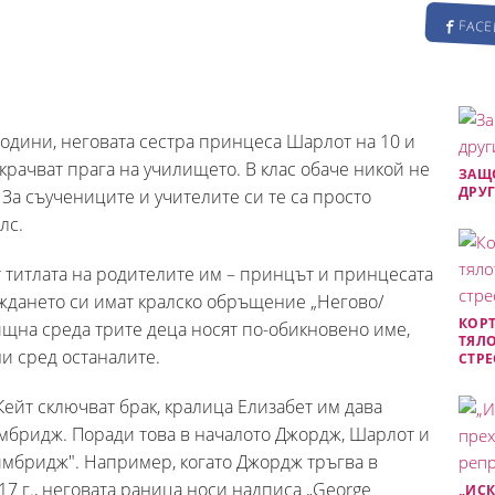
FAC
години, неговата сестра принцеса Шарлот на 10 и
крачват прага на училището. В клас обаче никой не
ЗАЩО
ДРУГ
За съучениците и учителите си те са просто
лс.
т титлата на родителите им – принцът и принцесата
раждането си имат кралско обръщение „Негово/
КОРТ
ищна среда трите деца носят по-обикновено име,
ТЯЛО
ни сред останалите.
СТРЕ
Кейт сключват брак, кралица Елизабет им дава
ймбридж. Поради това в началото Джордж, Шарлот и
ймбридж". Например, когато Джордж тръгва в
17 г., неговата раница носи надписа „George
„ИСК