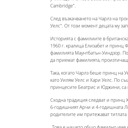
Cambridge".
След възкачването на Чарлз на трон
Уелс". От този момент децата му за
Историята с фамилиите в британска
1960 г. кралица Елизабет и принц 
фамилията Маунтбатън-Уиндзор. По
да приемат фамилията, произтичаща
Така, когато Чарлз беше принц на У
като Уилям Уелс и Хари Уелс. По с
принцесите Беатрис и Юджини, са 
Сходна традиция следват и принц Х
6-годишният Арчи и 4-годишната Ли
родителите им притежават титлата 
„Това е нашето общо фамилно име к