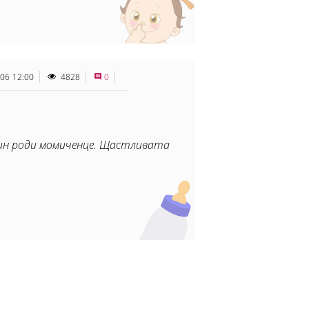
.06 12:00
4828
0
тин роди момиченце. Щастливата