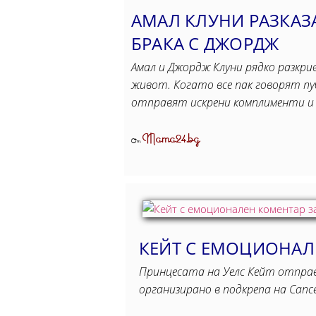
АМАЛ КЛУНИ РАЗКАЗА
БРАКА С ДЖОРДЖ
Амал и Джордж Клуни рядко разкр
живот. Когато все пак говорят пуб
отправят искрени комплименти и
Mama24.bg
От
КЕЙТ С ЕМОЦИОНАЛ
Принцесата на Уелс Кейт отправи
организирано в подкрепа на Cance