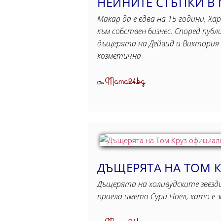
НЕЙНИТЕ СТЪПКИ В
Макар да е едва на 15 години, Ха
към собствен бизнес. Според пуб
дъщерята на Дейвид и Виктория 
козметична
Mama24.bg
От
ДЪЩЕРЯТА НА ТОМ 
Дъщерята на холивудските звезди
приела името Сури Ноел, като е 