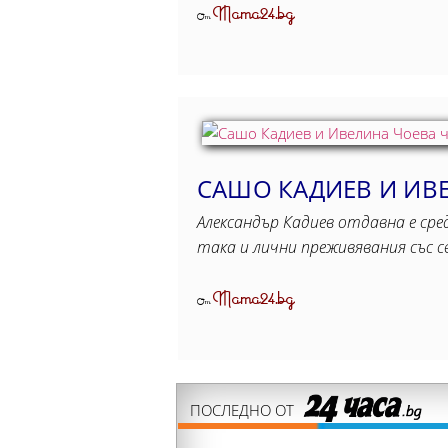
Mama24.bg
От
САШО КАДИЕВ И ИВЕ
Александър Кадиев отдавна е сре
така и лични преживявания със 
Mama24.bg
От
ПОСЛЕДНО ОТ