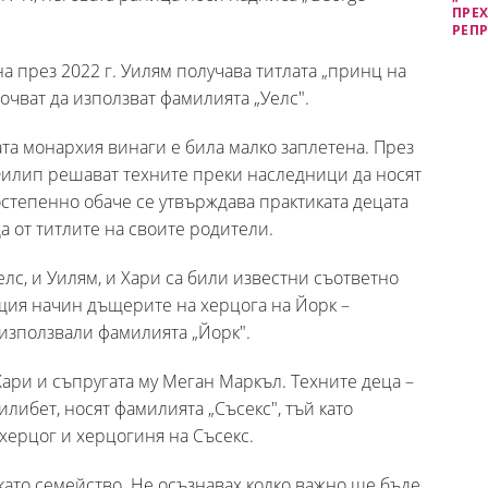
ПРЕХ
РЕП
а през 2022 г. Уилям получава титлата „принц на
почват да използват фамилията „Уелс".
та монархия винаги е била малко заплетена. През
Филип решават техните преки наследници да носят
степенно обаче се утвърждава практиката децата
 от титлите на своите родители.
елс, и Уилям, и Хари са били известни съответно
ъщия начин дъщерите на херцога на Йорк –
използвали фамилията „Йорк".
ари и съпругата му Меган Маркъл. Техните деца –
либет, носят фамилията „Съсекс", тъй като
херцог и херцогиня на Съсекс.
ато семейство. Не осъзнавах колко важно ще бъде