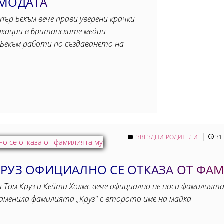
 МОДАТА
рпър Бекъм вече прави уверени крачки
ликации в британските медии
Бекъм работи по създаването на
ЗВЕЗДНИ РОДИТЕЛИ
31
КРУЗ ОФИЦИАЛНО СЕ ОТКАЗА ОТ ФА
 Том Круз и Кейти Холмс вече официално не носи фамилията
заменила фамилията „Круз" с второто име на майка