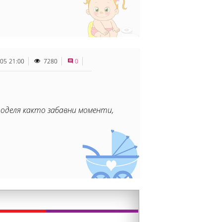
.05 21:00
7280
0
поделя както забавни моменти,