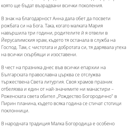
която ще бъдат възрадвани всички поколения.
В знак на благодарност Анна дала обет да посвети
рожбата си на Бога. Така, когато малката Мария
навършила три години, родителите й я отвели в
Йерусалимския храм, където тя останала в служба на
Господ. Там, с чистотата и добротата си, тя дарявала утеха
на всички скърбящи и изоставени.
В чест на празника днес във всички епархии на
Българската православна църква се отслужва
тържествена Света литургия. Своя храмов празник
отбелязва и един от най-значимите ни манастири –
Роженската света обител „Рождество Богородично" в
Пирин планина, където всяка година се стичат стотици
поклонници.
В народната традиция Малка Богородица е особено