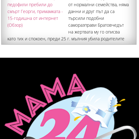
от нормални семейства, няма
данни и друг път да са
търсили подобни
саморазправи Братовчедът
на жертвата му го описва
като тих и спокоен, преди 25 г. мълния убила родителите
му - отгледали го баба и дядо Група непълнолетни, влезли
в ролята на ловци на педофили, се оказаха задържаните за
жестокото убийство на 37-годишния