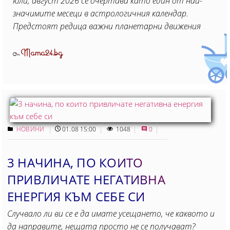
юли, август 2026 се очертава като един от най-
значимите месеци в астрологичния календар.
Предстоят редица важни планетарни движения
Mama24.bg
От
НОВИНИ
01.08 15:00
1048
0
3 НАЧИНА, ПО КОИТО
ПРИВЛИЧАТЕ НЕГАТИВНА
ЕНЕРГИЯ КЪМ СЕБЕ СИ
Случвало ли ви се е да имате усещането, че каквото и
да направите, нещата просто не се получават?