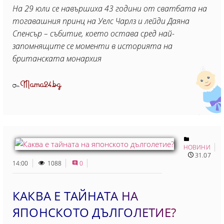
На 29 юли се навършиха 43 години от сватбата на
тогавашния принц на Уелс Чарлз и лейди Даяна
Спенсър – събитие, което остава сред най-
запомнящите се моменти в историята на
британската монархия
Mama24.bg
От
НОВИНИ
31.07
14:00
1088
0
КАКВА Е ТАЙНАТА НА
ЯПОНСКОТО ДЪЛГОЛЕТИЕ?