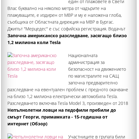
един от плажовете в Свети
Влас буквално на няколко метра от чадърите на
плажуващите, е издирен от МВР и му е наложена глоба,
съобщиха от Областната дирекция на МВР в Бургас.
Джипът "Мерцедес" е със софийска регистрация. Водачът
вече е установен
Започна американско разследване, засягащо близо
1,2 милиона коли Tesla
Националната
администрация за
безопасност на движението
по магистралите на САЩ
започна предварително
разследване на евентуален проблем с предното окачване
на близо 1,2 милиона електрически автомобила Tesla.
Разследването включва Tesla Model 3, произведен от 2018
до 2020 г., и Model Y от 2021 до 2023 г
Непълнолетни ловци на педофили пребили до
смърт Георги, примамката - 15-годишна от
интернет (Обзор)
Участниците в групата били