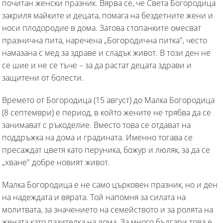
почитан женски празник. Вярва се, че Света Богородица
закриля майките и децата, помага на бездетните жени и
носи плодородие в дома. Затова стопанките омесват
празнична пита, наречена „Богородична питка", често
намазана с мед за здраве и сладък живот. В този ден не
се шие и не се тъче – за да растат децата здрави и
защитени от болести.
Времето от Богородица (15 август) до Малка Богородица
(8 септември) е период, в който жените не трябва да се
занимават с ръкоделие. Вместо това се отдават на
поддръжка на дома и градината. Именно тогава се
пресаждат цветя като перуника, божур и люляк, за да се
„хване" добре новият живот.
Малка Богородица е не само църковен празник, но и ден
на надеждата и вярата. Той напомня за силата на
молитвата, за значението на семейството и за ролята на
жената като пазителка на дома. За много българи това е