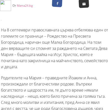
От
Mama24.bg
На 8 септември православната църква отбелязва един от
големите си празници – Рождество на Пресвета
Богородица, наричан още Малка Богородица. На този
ден вярващите си спомнят за раждането на Светата Дева
Мария – бъдещата майка на Исус Христос, която е
почитана като закрилница на майчинството, семейството
и децата.
Родителите на Мария – праведните Йоаким и Анна,
произхождали от благочестиви родове. Въпреки
богатството и щедростта им, те дълго време нямали
наследници – нещо, което било причина за голяма тъга.
След много молитви и изпитания, пред Анна се явил
ангел с вестта, че ще роди благословена дъщеря, чрез