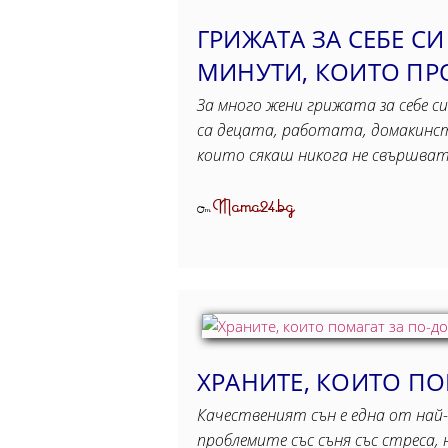
ГРИЖАТА ЗА СЕБЕ СИ
МИНУТИ, КОИТO ПР
За много жени грижата за себе си
са децата, работата, домакинст
които сякаш никога не свършва
Mama24.bg
От
ХРАНИТЕ, КОИТО ПО
Качественият сън е една от най-
проблемите със съня със стреса