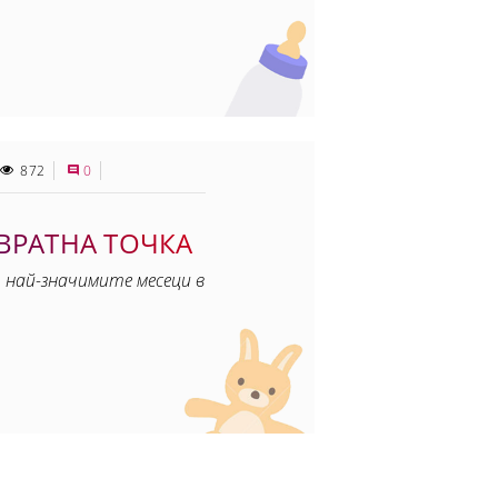
872
0
ОВРАТНА ТОЧКА
 най-значимите месеци в