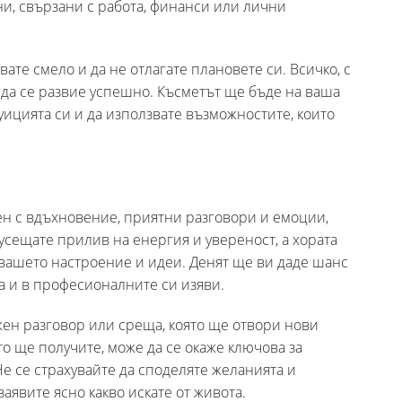
и, свързани с работа, финанси или лични
ате смело и да не отлагате плановете си. Всичко, с
с да се развие успешно. Късметът ще бъде на ваша
туицията си и да използвате възможностите, които
ен с вдъхновение, приятни разговори и емоции,
усещате прилив на енергия и увереност, а хората
 вашето настроение и идеи. Денят ще ви даде шанс
ка и в професионалните си изяви.
жен разговор или среща, която ще отвори нови
то ще получите, може да се окаже ключова за
е се страхувайте да споделяте желанията и
заявите ясно какво искате от живота.