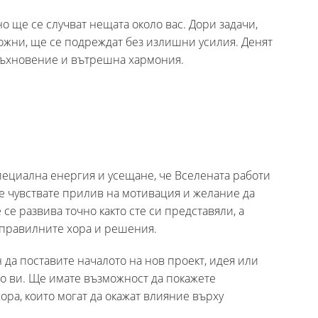
о ще се случват нещата около вас. Дори задачи,
ложни, ще се подреждат без излишни усилия. Денят
вдъхновение и вътрешна хармония.
пециална енергия и усещане, че Вселената работи
е чувствате прилив на мотивация и желание да
 се развива точно както сте си представяли, а
 правилните хора и решения.
 да поставите началото на нов проект, идея или
о ви. Ще имате възможност да покажете
ора, които могат да окажат влияние върху