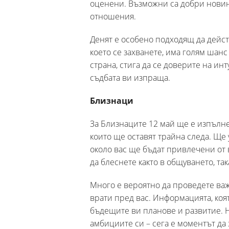
оценени. Възможни са добри новин
отношения.
Денят е особено подходящ да действ
което се захванете, има голям шан
страна, стига да се доверите на ин
съдбата ви изпраща.
Близнаци
За Близнаците 12 май ще е изпълн
които ще оставят трайна следа. Ще 
около вас ще бъдат привлечени от
да блеснете както в общуването, та
Много е вероятно да проведете ва
врати пред вас. Информацията, коя
бъдещите ви планове и развитие. Н
амбициите си – сега е моментът да 