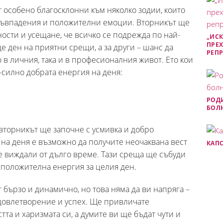
т особено благосклонни към няколко зодии, които
 съвпадения и положителни емоции. Вторникът ще
сти и усещане, че всичко се подрежда по най-
„ИСК
ПРЕХ
е ден на приятни срещи, а за други – шанс да
РЕП
 в личния, така и в професионалния живот. Ето кои
й-силно добрата енергия на деня:
РОДИ
БОЛН
вторникът ще започне с усмивка и добро
на деня е възможно да получите неочаквана вест
КАПС
те виждали от дълго време. Тази среща ще събуди
 положителна енергия за целия ден.
 бързо и динамично, но това няма да ви напряга –
удовлетворение и успех. Ще привличате
та и харизмата си, а думите ви ще бъдат чути и