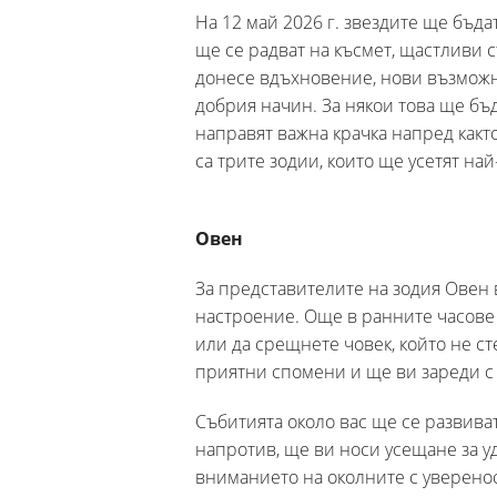
На 12 май 2026 г. звездите ще бъда
ще се радват на късмет, щастливи
донесе вдъхновение, нови възможно
добрия начин. За някои това ще бъд
направят важна крачка напред както
са трите зодии, които ще усетят на
Овен
За представителите на зодия Овен 
настроение. Още в ранните часове 
или да срещнете човек, който не с
приятни спомени и ще ви зареди с
Събитията около вас ще се развиват
напротив, ще ви носи усещане за 
вниманието на околните с увереност