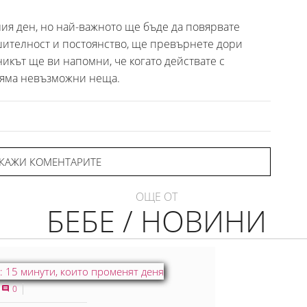
ия ден, но най-важното ще бъде да повярвате
шителност и постоянство, ще превърнете дори
икът ще ви напомни, че когато действате с
 няма невъзможни неща.
КАЖИ КОМЕНТАРИТЕ
ОЩЕ ОТ
БЕБЕ / НОВИНИ
0