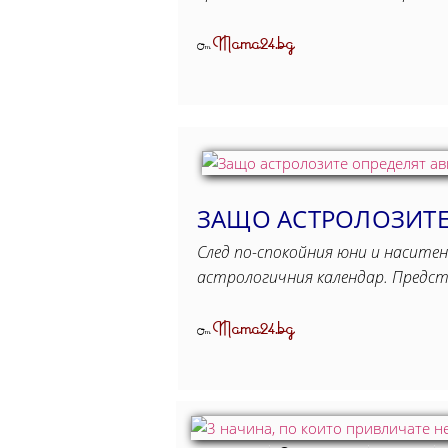
Mama24.bg
От
ЗАЩО АСТРОЛОЗИТЕ 
След по-спокойния юни и наситен
астрологичния календар. Предс
Mama24.bg
От