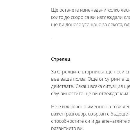
Ще останете изненадани колко лесн
които до скоро са ви изглеждали с
ще ви донесе усещане за лекота, 
Стрелец
За Стрелците вторникът ще носи с
във ваша полза. Още от сутринта щ
действате. Сякаш всяка ситуация ще
случайностите ще ви отвеждат към
Не е изключено именно на този ден
важен разговор, свързан с бъдещет
способностите си и да впечатлите х
развитието ви.