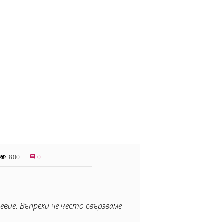
800
0
вие. Въпреки че често свързваме