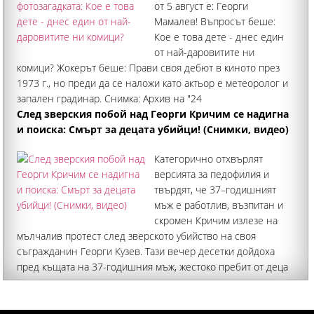
от 5 август е: Георги
Мамалев! Въпросът беше:
Кое е това дете - днес един
от най-даровитите ни
комици? Жокерът беше: Прави своя дебют в киното през
1973 г., но преди да се наложи като актьор е метеоролог и
запален градинар. Снимка: Архив на "24
След зверския побой над Георги Кричим се надигна
и поиска: Смърт за децата убийци! (Снимки, видео)
Категорично отхвърлят
версията за педофилия и
твърдят, че 37–годишният
мъж е работлив, възпитан и
скромен Кричим излезе на
мълчалив протест след зверското убийство на своя
съгражданин Георги Кузев. Тази вечер десетки дойдоха
пред къщата на 37-годишния мъж, жестоко пребит от деца
в Пловдив на Младежкия хълм