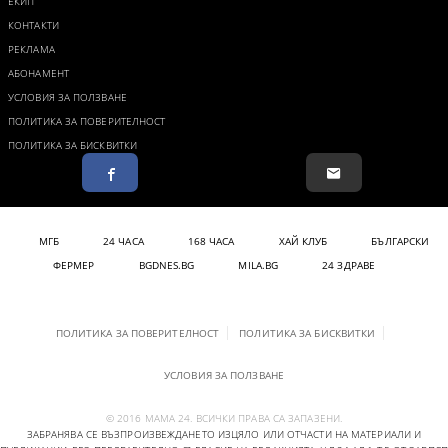
ЕКИП
КОНТАКТИ
РЕКЛАМА
АБОНАМЕНТ
УСЛОВИЯ ЗА ПОЛЗВАНЕ
ПОЛИТИКА ЗА ПОВЕРИТЕЛНОСТ
ПОЛИТИКА ЗА БИСКВИТКИ
МГБ
24 ЧАСА
168 ЧАСА
ХАЙ КЛУБ
БЪЛГАРСКИ
ФЕРМЕР
BGDNES.BG
MILA.BG
24 ЗДРАВЕ
ПОЛИТИКА ЗА ПОВЕРИТЕЛНОСТ
ПОЛИТИКА ЗА БИСКВИТКИ
УСЛОВИЯ ЗА ПОЛЗВАНЕ
© 2016 МАМА 24. ВСИЧКИ ПРАВА СА ЗАПАЗЕНИ.
ЗАБРАНЯВА СЕ ВЪЗПРОИЗВЕЖДАНЕТО ИЗЦЯЛО ИЛИ ОТЧАСТИ НА МАТЕРИАЛИ И