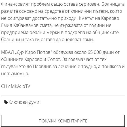
Финансовият проблем също остава сериозен. Болницата
разчита основно на средства от клинични пътеки, които
не осигуряват достатъчно приходи. Кметът на Карлово
Емил Кабаиванов смята, че държавата от години не
предприема реални мерки в подкрепа на общинските
болници и така ги оставя да оцеляват сами.
МБАЛ „Д-р Киро Попов" обслужва около 65 000 души от
общините Карлово и Сопот. За голяма част от тях
пътуването до Пловдив за лечение е трудно, а понякога и
невъзможно.
СНИМКА: bTV
Ключови думи:
ПОКАЖИ КОМЕНТАРИТЕ