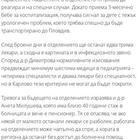
реагира и на спешни случаи. Докато приема 3-месечно
бебе за хоспитализация, получава сигнал за дете с тежък
урологичен проблем, което трябва спешно да бъде
транспортирано до Пловдив.
След броени дни в отделението ще останат едва трима
лекари, а сходна е картината и в инфекциозното звено.
Според д-р Димитрова нормативните изисквания
предвиждат минимум шестима медици в педиатрията –
четирима специалисти и двама лекари без специалност,
но в Карлово тези критерии не могат да бъдат покрити.
Тревога за бъдещето на отделението изразява и д-р
Анета Милушева, която има близо 40 години стаж в
болницата и вече е пенсионер. Тя се опасява, че ако
някой от малкото останали лекари се разболее, работата
на отделението може напълно да спре, а хората в
региона да останат без достъп до болнична помощ.