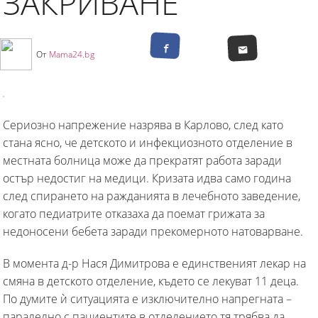
ЗАКРИВАНЕ
От
Mama24.bg
Сериозно напрежение назрява в Карлово, след като
стана ясно, че детското и инфекциозното отделение в
местната болница може да прекратят работа заради
остър недостиг на медици. Кризата идва само година
след спирането на ражданията в лечебното заведение,
когато педиатрите отказаха да поемат грижата за
недоносени бебета заради прекомерното натоварване.
В момента д-р Нася Димитрова е единственият лекар на
смяна в детското отделение, където се лекуват 11 деца.
По думите ѝ ситуацията е изключително напрегната –
паралелно с пациентите в отделението тя трябва да