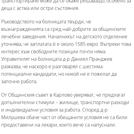
транспортиране може да се окаже решаващо, особено за
деца с астма или остри състояния.
Ръководството на болницата твърди, че
възнагражденията са сред най-добрите за общинските
лечебни заведения. Началникът на детското отделение
уточнява, че заплатата ѝ е около 1585 евро. Въпреки това
интерес към свободните позиции почти няма.
Управителят на болницата д-р Даниел Пранджев
разказва, че наскоро е разговарял с шестима
потенциални кандидати, но никой не е пожелал да
започне работа.
От Общинския съвет в Карлово уверяват, че предлагат
допълнителни стимули – жилище, транспортни разходи
и индивидуални условия за работа. Според д-р
Милушева обаче част от обещаните условия не са били
предоставени на лекари, които вече са напуснали.