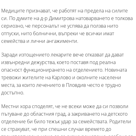
Медиците признават, че работят на предела на силите
си. По думите на д-р Димитрова натоварването е толкова
сериозно, че персоналът не успява да ползва нито
отпуски, нито болнични, въпреки че всички имат
семейства и лични ангажименти.
Заради изтощението лекарите вече отказват да дават
извънредни дежурства, което поставя под реална
опасност функционирането на отделението. Новината
тревожи жителите на Карлово и околните населени
места, за които лечението в Пловдив често е трудно
достъпно.
Местни хора споделят, че не всеки може да си позволи
пътуване до областния град, а закриването на детското
отделение би било тежък удар за семействата. Родители
се страхуват, че при спешни случаи времето до