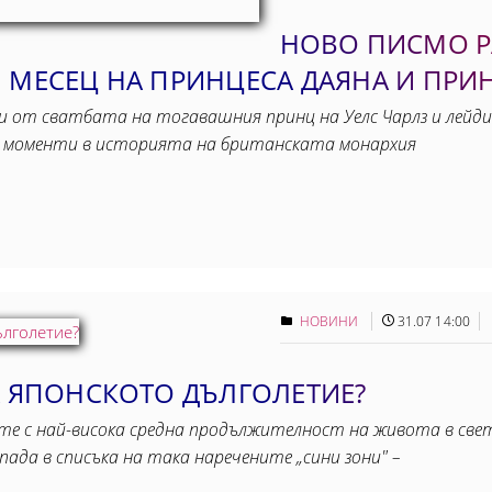
НОВО ПИСМО Р
 МЕСЕЦ НА ПРИНЦЕСА ДАЯНА И ПРИ
и от сватбата на тогавашния принц на Уелс Чарлз и лейди
е моменти в историята на британската монархия
НОВИНИ
31.07 14:00
А ЯПОНСКОТО ДЪЛГОЛЕТИЕ?
ите с най-висока средна продължителност на живота в све
ада в списъка на така наречените „сини зони" –