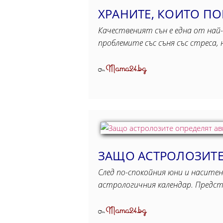
ХРАНИТЕ, КОИТО ПО
Качественият сън е една от най-
проблемите със съня със стреса
Mama24.bg
От
ЗАЩО АСТРОЛОЗИТЕ 
След по-спокойния юни и наситен
астрологичния календар. Предс
Mama24.bg
От