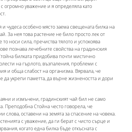
 с огромно уважение и я определяла като
ст.
 и чудеса особено място заема свещената билка на
й. За нея това растение не било просто лек от
че то носи сила, пречиства тялото и успокоява
ове познава лечебните свойства на градинския
 Стойна билката придобива почти мистично
олести на гърлото, възпаления, проблеми с
я и обща слабост на организма. Вярвала, че
 да укрепи паметта, да върне жизнеността и дори
чаяни и измъчени, градинският чай бил не само
та. Преподобна Стойна често говорела, че
ии слова, оставени на земята за спасение на човека.
астенията с уважение, да ги берат с чисто сърце и
рвания, когато една билка бъде откъсната с