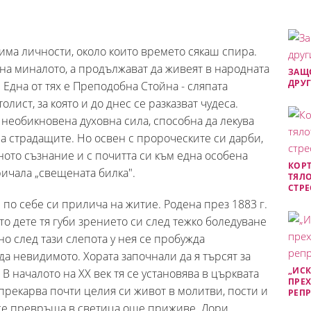
има личности, около които времето сякаш спира.
на миналото, а продължават да живеят в народната
ЗАЩО
ДРУГ
. Една от тях е Преподобна Стойна - сляпата
лист, за която и до днес се разказват чудеса.
 необикновена духовна сила, способна да лекува
на страдащите. Но освен с пророческите си дарби,
ото съзнание и с почитта си към една особена
КОРТ
аричала „свещената билка".
ТЯЛО
СТРЕ
по себе си прилича на житие. Родена през 1883 г.
то дете тя губи зрението си след тежко боледуване
о след тази слепота у нея се пробужда
а невидимото. Хората започнали да я търсят за
„ИСК
В началото на ХХ век тя се установява в църквата
ПРЕХ
 прекарва почти целия си живот в молитви, пости и
РЕП
 се превръща в светица още приживе. Дори