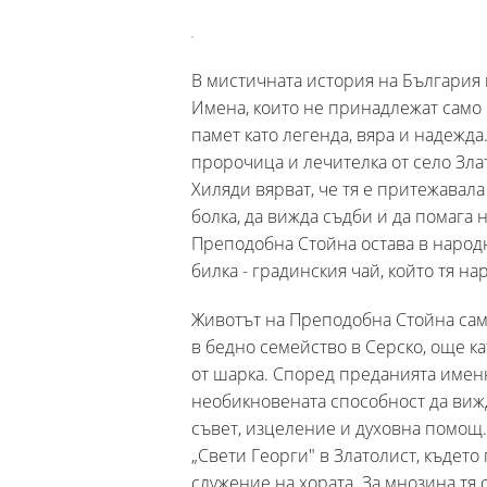
В мистичната история на България 
Имена, които не принадлежат само 
памет като легенда, вяра и надежда
пророчица и лечителка от село Злато
Хиляди вярват, че тя е притежавала
болка, да вижда съдби и да помага 
Преподобна Стойна остава в народн
билка - градинския чай, който тя н
Животът на Преподобна Стойна сам 
в бедно семейство в Серско, още ка
от шарка. Според преданията именн
необикновената способност да вижд
съвет, изцеление и духовна помощ. 
„Свети Георги" в Златолист, където
служение на хората. За мнозина тя