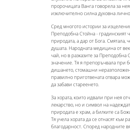
пророчицата Ванга говорела за нея
изключително силна духовна лично
Сред многото истории за изцеления
Преподобна Стойна - градинският ча
природата, а дар от Бога. Смятала, 
душата. Народната медицина от век
чай, но в разказите за Преподобна
значение. Тя я препоръчвала при б
дишането, стомашни неразположени
правилно приготвената отвара може
да забави стареенето.
За хората, които идвали при нея от
лекарство, но и символ на надежда
природата е храм, а билките са Бож
Тя учела хората да се отнасят към р
благодарност. Според народните вя