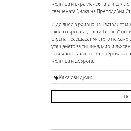
молитва и вяра, лечебната ѝ сила 
свещената билка на Преподобна Ст
И до днес в района на Златолист мн
около църквата „Свети Георги" нос
страна посещават мястото не само 
усещането за тишина, мир и духовна
различно, сякаш пазят енергията на 
молитва и доброта.
Ключови думи:
ПО