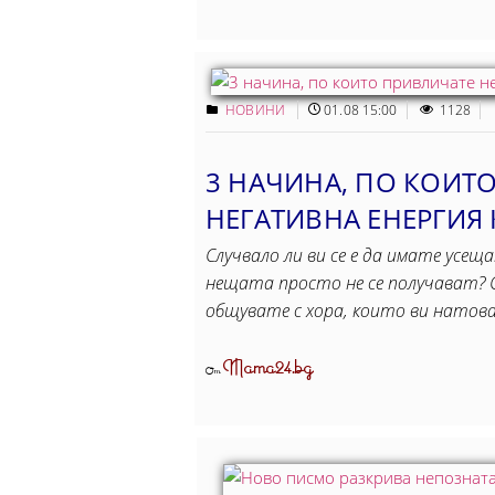
НОВИНИ
01.08 15:00
1128
3 НАЧИНА, ПО КОИТ
НЕГАТИВНА ЕНЕРГИЯ 
Случвало ли ви се е да имате усещ
нещата просто не се получават? 
общувате с хора, които ви натов
Mama24.bg
От