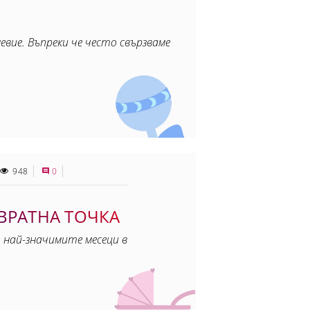
вие. Въпреки че често свързваме
948
0
ОВРАТНА ТОЧКА
 най-значимите месеци в