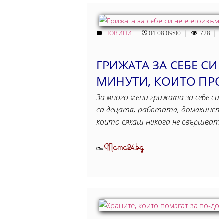
НОВИНИ
04.08 09:00
728
ГРИЖАТА ЗА СЕБЕ СИ
МИНУТИ, КОИТO ПР
За много жени грижата за себе си
са децата, работата, домакинст
които сякаш никога не свършва
Mama24.bg
От