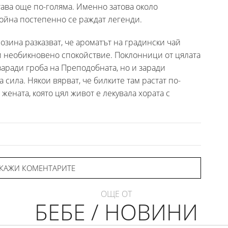
става още по-голяма. Именно затова около
ойна постепенно се раждат легенди.
озина разказват, че ароматът на градински чай
и необикновено спокойствие. Поклонници от цялата
заради гроба на Преподобната, но и заради
 сила. Някои вярват, че билките там растат по-
жената, която цял живот е лекувала хората с
КАЖИ КОМЕНТАРИТЕ
ОЩЕ ОТ
БЕБЕ / НОВИНИ