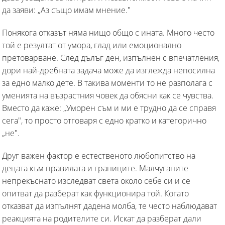
да заяви: „Аз също имам мнение."
Понякога отказът няма нищо общо с ината. Много често
той е резултат от умора, глад или емоционално
претоварване. След дълъг ден, изпълнен с впечатления,
дори най-дребната задача може да изглежда непосилна
за едно малко дете. В такива моменти то не разполага с
уменията на възрастния човек да обясни как се чувства.
Вместо да каже: „Уморен съм и ми е трудно да се справя
сега", то просто отговаря с едно кратко и категорично
„не".
Друг важен фактор е естественото любопитство на
децата към правилата и границите. Малчуганите
непрекъснато изследват света около себе си и се
опитват да разберат как функционира той. Когато
отказват да изпълнят дадена молба, те често наблюдават
реакцията на родителите си. Искат да разберат дали