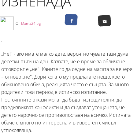
ИЗНЕНАДА
От
Mama24.bg
„Не!" - ако имате малко дете, вероятно чувате тази дума
десетки пъти на ден. Казвате, че е време за обличане –
отговорът е „не". Каните го да седне на масата за вечеря
– отново „не". Дори когато му предлагате нещо, което
обикновено обича, реакцията често е същата. За много
родители този период е истинско изпитание.
Постоянните откази могат да бъдат изтощителни, да
предизвикват конфликти и да създават усещането, че
детето нарочно се противопоставя на всичко. Истината
обаче е много по-интересна и в известен смисъл
успокояваща.