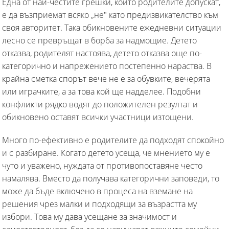
Една от най-честите грешки, които родителите допускат,
е да възприемат всяко „не" като предизвикателство към
своя авторитет. Така обикновените ежедневни ситуации
лесно се превръщат в борба за надмощие. Детето
отказва, родителят настоява, детето отказва още по-
категорично и напрежението постепенно нараства. В
крайна сметка спорът вече не е за обувките, вечерята
или играчките, а за това кой ще надделее. Подобни
конфликти рядко водят до положителен резултат и
обикновено оставят всички участници изтощени.
Много по-ефективно е родителите да подходят спокойно
и с разбиране. Когато детето усеща, че мнението му е
чуто и уважено, нуждата от противопоставяне често
намалява. Вместо да получава категорични заповеди, то
може да бъде включено в процеса на вземане на
решения чрез малки и подходящи за възрастта му
избори. Това му дава усещане за значимост и