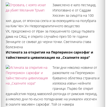
Замислено е като пестицид.
Използвано е от Саддам
Хюсеин за смъртта на 100
хил. души, от японска секта и за екзекуцията на полубрата
на Ким Чен Ун Невропаралитичното вещество
VX, предложено от Иран за покушението срещу първата
дама на САЩ, е открито случайно през 50-те години
Зениците се свиват до черни точки. Светлината става
болезнена
Истината за открития на Перперикон саркофаг и
тайнствената цивилизация на „Скалните хора"
Тези дни няколко новини от
разкопките на Перперикон
буквално облетяха страната и
излязоха извън нейните
граници. Първо бе открит
единайсетия поред мавзолей-ротонда от римския период,
а няколко дни по-късно попаднахме на уникален изсечен
в скалите масивен саркофаг. Той се намира