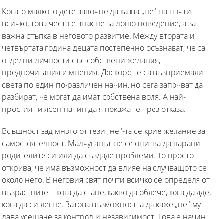
Когато малкото дете започне да казва „не" на почти
всичко, това често е знак не за лошо поведение, а за
важна стъпка в неговото развитие. Между втората и
четвъртата година децата постепенно осъзнават, че са
отделни личности със собствени желания,
предпочитания и мнения. Доскоро те са възприемали
света по един по-различен начин, но сега започват да
разбират, че могат да имат собствена воля. А най-
простият и ясен начин да я покажат е чрез отказа.
Всъщност зад много от тези „не"-та се крие желание за
самостоятелност. Малчуганът не се опитва да нарани
родителите си или да създаде проблеми. То просто
открива, че има възможност да влияе на случващото се
около него. В неговия свят почти всичко се определя от
възрастните – кога да стане, какво да облече, кога да яде,
кога да си легне. Затова възможността да каже „не" му
дава усещане за контрол и независимост. Това е начин