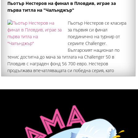
непосредствено до известна отпреди скална гробница
Пьотър Нестеров на финал в Пловдив, играе за
първа титла на "Чалънджър"
Пьотър Нестеров се класира
за първия си финал
поединично на турнир от
сериите Challenger.
Българският национал по
тенис достигна до мача за титлата на Challenger 50 в
Пловдив с награден фонд 56 700 евро. Нестеров
продължава впечатляващата си победна серия, като
спечели четири мача без загубен сет. Така руснакът с наш
паспорт вече има девет