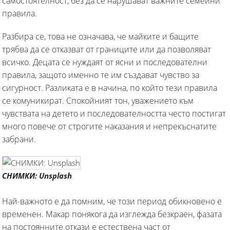
самостоятелност, без да се нарушават важните семейни
правила.
Разбира се, това не означава, че майките и бащите
трябва да се отказват от границите или да позволяват
всичко. Децата се нуждаят от ясни и последователни
правила, защото именно те им създават чувство за
сигурност. Разликата е в начина, по който тези правила
се комуникират. Спокойният тон, уважението към
чувствата на детето и последователността често постигат
много повече от строгите наказания и непрекъснатите
забрани.
СНИМКИ: Unsplash
Най-важното е да помним, че този период обикновено е
временен. Макар понякога да изглежда безкраен, фазата
на постоянните откази е естествена част от