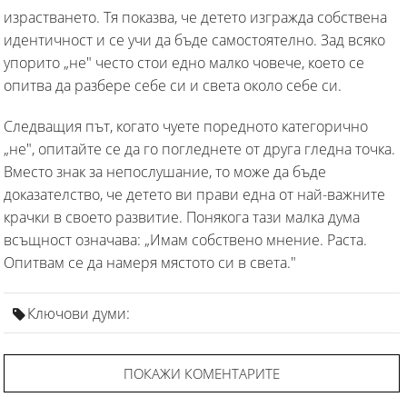
израстването. Тя показва, че детето изгражда собствена
идентичност и се учи да бъде самостоятелно. Зад всяко
упорито „не" често стои едно малко човече, което се
опитва да разбере себе си и света около себе си.
Следващия път, когато чуете поредното категорично
„не", опитайте се да го погледнете от друга гледна точка.
Вместо знак за непослушание, то може да бъде
доказателство, че детето ви прави една от най-важните
крачки в своето развитие. Понякога тази малка дума
всъщност означава: „Имам собствено мнение. Раста.
Опитвам се да намеря мястото си в света."
Ключови думи:
ПОКАЖИ КОМЕНТАРИТЕ