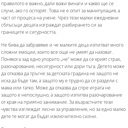
правилото е важно, дали важи винаги и какво ще се
случи, ако го оспорят. Това не е опит за манипулация, а
част от процеса на учене. Чрез тези малки ежедневни
сблъсъци децата изграждат разбирането си за
границите и сигурността.
Не бива да забравяме и че малките деца изпитват много
сложни емоции, които все още не умеят да назоват.
Понякога зад едно упорито „не" може да се крият страх,
разочарование, несигурност или дори тъга. Детето може
да отказва да тръгне за детската градина не защото не
иска да бъде там, а защото му е трудно да се раздели с
мама или татко. Може да отказва да спре играта не
защото е непослушно, а защото изпитва разочарование
от края на приятно занимание. За възрастните тези
чувства изглеждат лесни за управление, но за едно малко
дете те могат да бъдат изключително силни.