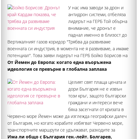
У нас има заводи за дрон и
антидрон системи, отбеляза
лидерът на ГЕРБ Той обърна
внимание, че дронът е
паднал именно в близост до
Вертикалният газов коридор "Трябва да развиваме
военната си индустрия, в момента не я развиваме, а имаме
потенциал". Това заяви лидерът на ГЕРБ Бойко Борисов на
брифинг в Търговище
От Йемен до Европа: когато една въоръжена
идеология се превърне в глобална заплаха
Целият свят плаща цената и
дори България не е извън
този кръг, защото български
граждани и интереси вече
бяха засегнати от кризата в
Червено море Йемен може да изглежда географски далеч
от България, но когато корабите избягват Червено море,
транспортните маршрути се удължават, разходите за
превоз, застраховане и логистика нарастват
Има ли общо с България ген.-лейт. Болгарев,