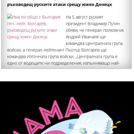
ръководещ руските атаки срещу южен Донецк
На 5 август руският
президент Владимир Путин
обяви, че генерал-полковник
Андрей Иванаев ще
командва Централната група
войски, а генерал-лейтенант Пьотър Болгарев ще
командва Източната група войски. „Централната група е
едно от водещите ни подразделения, изпълняващо най-
важните и решаващи задачи по освобождаването на
Донецката народна република