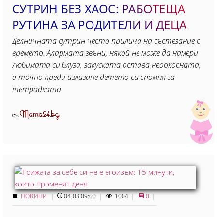
СУТРИН БЕЗ ХАОС: РАБОТЕЩА
РУТИНА ЗА РОДИТЕЛИ И ДЕЦА
Делничната сутрин често прилича на състезание с
времето. Алармата звъни, някой не може да намери
любимата си блуза, закуската остава недокосната,
а точно преди излизане детето си спомня за
тетрадката
Mama24.bg
От
НОВИНИ
04.08 09:00
1004
0