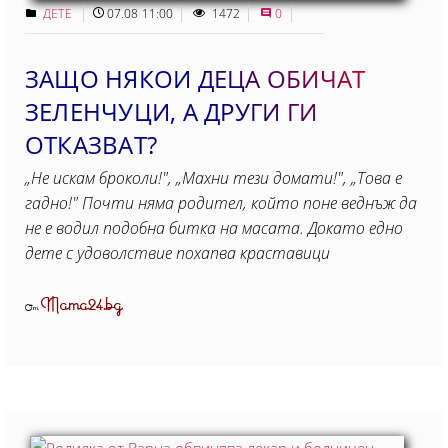
ДЕТЕ
07.08 11:00
1472
0
ЗАЩО НЯКОИ ДЕЦА ОБИЧАТ
ЗЕЛЕНЧУЦИ, А ДРУГИ ГИ
ОТКАЗВАТ?
„Не искам броколи!", „Махни тези домати!", „Това е
гадно!" Почти няма родител, който поне веднъж да
не е водил подобна битка на масата. Докато едно
дете с удоволствие похапва краставици
Mama24.bg
От