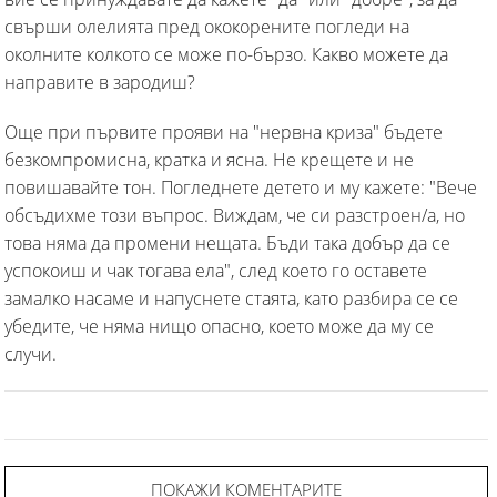
свърши олелията пред ококорените погледи на
околните колкото се може по-бързо. Какво можете да
направите в зародиш?
Още при първите прояви на "нервна криза" бъдете
безкомпромисна, кратка и ясна. Не крещете и не
повишавайте тон. Погледнете детето и му кажете: "Вече
обсъдихме този въпрос. Виждам, че си разстроен/а, но
това няма да промени нещата. Бъди така добър да се
успокоиш и чак тогава ела", след което го оставете
замалко насаме и напуснете стаята, като разбира се се
убедите, че няма нищо опасно, което може да му се
случи.
ПОКАЖИ КОМЕНТАРИТЕ