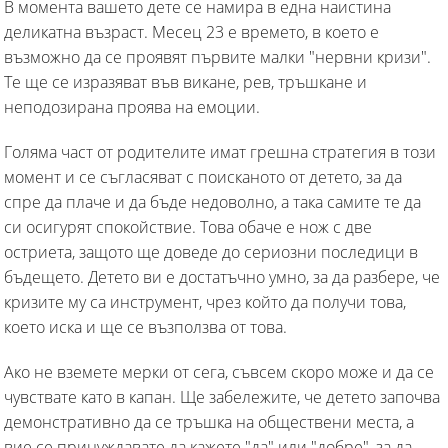
В момента вашето дете се намира в една наистина
деликатна възраст. Месец 23 е времето, в което е
възможно да се проявят първите малки "нервни кризи".
Те ще се изразяват във викане, рев, тръшкане и
неподозирана проява на емоции.
Голяма част от родителите имат грешна стратегия в този
момент и се съгласяват с поисканото от детето, за да
спре да плаче и да бъде недоволно, а така самите те да
си осигурят спокойствие. Това обаче е нож с две
остриета, защото ще доведе до сериозни последици в
бъдещето. Детето ви е достатъчно умно, за да разбере, че
кризите му са инструмент, чрез който да получи това,
което иска и ще се възползва от това.
Ако не вземете мерки от сега, съвсем скоро може и да се
чувствате като в капан. Ще забележите, че детето започва
демонстративно да се тръшка на обществени места, а
вие се принуждавате да кажете "да" или "добре", за да