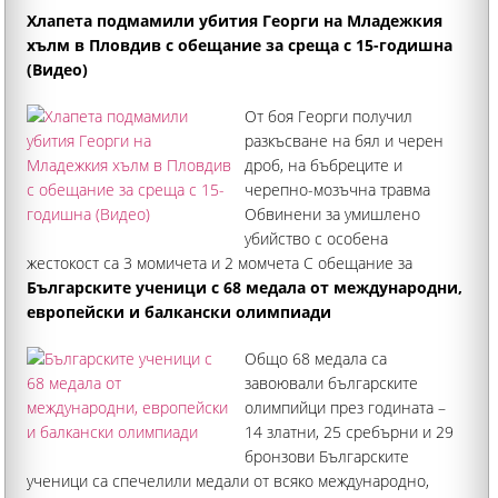
Хлапета подмамили убития Георги на Младежкия
хълм в Пловдив с обещание за среща с 15-годишна
(Видео)
От боя Георги получил
разкъсване на бял и черен
дроб, на бъбреците и
черепно-мозъчна травма
Обвинени за умишлено
убийство с особена
жестокост са 3 момичета и 2 момчета С обещание за
среща с 15-годишна девойка Георги Кузев от Кричим бил
Българските ученици с 68 медала от международни,
подмамен да отиде на Младежкия хълм в Пловдив. Там
европейски и балкански олимпиади
обаче го посрещнала група от десетина деца на възраст
Общо 68 медала са
между
завоювали българските
олимпийци през годината –
14 златни, 25 сребърни и 29
бронзови Българските
ученици са спечелили медали от всяко международно,