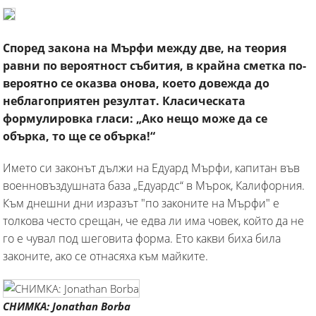
Според закона на Мърфи между две, на теория
равни по вероятност събития, в крайна сметка по-
вероятно се оказва онова, което довежда до
неблагоприятен резултат. Класическата
формулировка гласи: „Ако нещо може да се
обърка, то ще се обърка!“
Името си законът дължи на Едуард Мърфи, капитан във
военновъздушната база „Едуардс“ в Мърок, Калифорния.
Към днешни дни изразът "по законите на Мърфи" е
толкова често срещан, че едва ли има човек, който да не
го е чувал под шеговита форма. Ето какви биха била
законите, ако се отнасяха към майките.
СНИМКА: Jonathan Borba