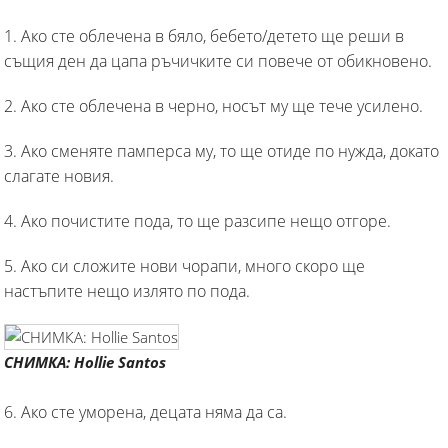
1. Ако сте облечена в бяло, бебето/детето ще реши в
същия ден да цапа ръчичките си повече от обикновено.
2. Ако сте облечена в черно, носът му ще тече усилено.
3. Ако сменяте памперса му, то ще отиде по нужда, докато
слагате новия.
4. Ако почистите пода, то ще разсипе нещо отгоре.
5. Ако си сложите нови чорапи, много скоро ще
настъпите нещо излято по пода.
СНИМКА: Hollie Santos
6. Ако сте уморена, децата няма да са.