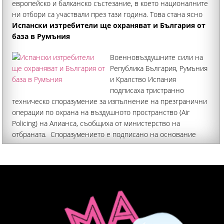
европейско и балканско състезание, в което националните
ни отбори са участвали през тази година. Това стана ясно
по време на официална церемония в Министерството на
Испански изтребители ще охраняват и България от
образованието и
база в Румъния
Военновъздушните сили на
Република България, Румъния
и Кралство Испания
подписаха тристранно
техническо споразумение за изпълнение на презгранични
операции по охрана на въздушното пространство (Air
Policing) на Алианса, съобщиха от министерство на
отбраната. Споразумението е подписано на основание
член 12 от Споразумението между правителствата на