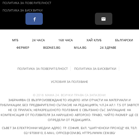
ПОЛИТИКА ЗА ПОВЕРИТЕЛНОСТ
ПОЛИТИКА ЗА БИСКВИТКИ
МГБ
24 ЧАСА
168 ЧАСА
ХАЙ КЛУБ
БЪЛГАРСКИ
ФЕРМЕР
BGDNES.BG
MILA.BG
24 ЗДРАВЕ
ПОЛИТИКА ЗА ПОВЕРИТЕЛНОСТ
ПОЛИТИКА ЗА БИСКВИТКИ
УСЛОВИЯ ЗА ПОЛЗВАНЕ
© 2016 МАМА 24. ВСИЧКИ ПРАВА СА ЗАПАЗЕНИ.
ЗАБРАНЯВА СЕ ВЪЗПРОИЗВЕЖДАНЕТО ИЗЦЯЛО ИЛИ ОТЧАСТИ НА МАТЕРИАЛИ И
ПУБЛИКАЦИИ, БЕЗ ПРЕДВАРИТЕЛНО СЪГЛАСИЕ НА РЕДАКЦИЯТА; ЧЛ.24 АЛ.1 Т.5 ОТ ЗАВПСП
НЕ СЕ ПРИЛАГА; НЕРАЗРЕШЕНОТО ПОЛЗВАНЕ Е СВЪРЗАНО СЪС ЗАПЛАЩАНЕ НА
КОМПЕНСАЦИЯ ОТ ПОЛЗВАТЕЛЯ ЗА НАРУШЕНО АВТОРСКО ПРАВО, ЧИЙТО РАЗМЕР ЩЕ СЕ
ОПРЕДЕЛИ ОТ РЕДАКЦИЯТА.
СЪВЕТ ЗА ЕЛЕКТРОННИ МЕДИИ: АДРЕС: ГР. СОФИЯ, БУЛ. "ШИПЧЕНСКИ ПРОХОД" 69, ТЕЛ:
02/ 9708810,
E-MAIL:
OFFICE@CEM.BG
,
HTTPS://WWW.CEM.BG/