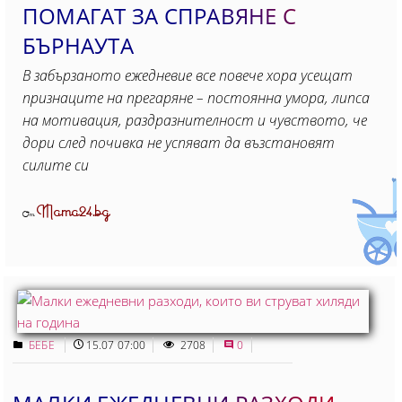
ПОМАГАТ ЗА СПРАВЯНЕ С
БЪРНАУТА
В забързаното ежедневие все повече хора усещат
признаците на прегаряне – постоянна умора, липса
на мотивация, раздразнителност и чувството, че
дори след почивка не успяват да възстановят
силите си
Mama24.bg
От
БЕБЕ
15.07 07:00
2708
0