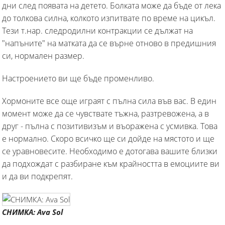
дни след появата на детето. Болката може да бъде от лека
до толкова силна, колкото изпитвате по време на цикъл.
Тези т.нар. следродилни контракции се дължат на
"напъните" на матката да се върне отново в предишния
си, нормален размер.
Настроението ви ще бъде променливо.
Хормоните все още играят с пълна сила във вас. В един
момент може да се чувствате тъжна, разтревожена, а в
друг - пълна с позитивизъм и въоражена с усмивка. Това
е нормално. Скоро всичко ще си дойде на мястото и ще
се уравновесите. Необходимо е дотогава вашите близки
да подхождат с разбиране към крайността в емоциите ви
и да ви подкрепят.
СНИМКА: Ava Sol