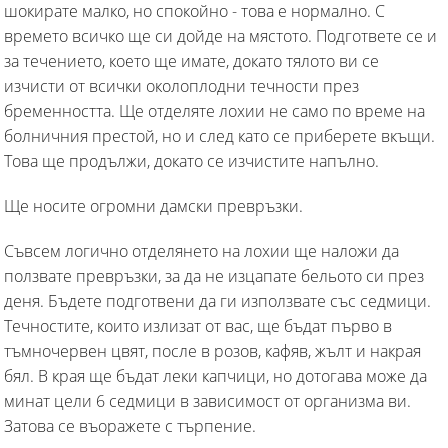
шокирате малко, но спокойно - това е нормално. С
времето всичко ще си дойде на мястото. Подгответе се и
за течението, което ще имате, докато тялото ви се
изчисти от всички околоплодни течности през
бременността. Ще отделяте лохии не само по време на
болничния престой, но и след като се приберете вкъщи.
Това ще продължи, докато се изчистите напълно.
Ще носите огромни дамски превръзки.
Съвсем логично отделянето на лохии ще наложи да
ползвате превръзки, за да не изцапате бельото си през
деня. Бъдете подготвени да ги използвате със седмици.
Течностите, които излизат от вас, ще бъдат първо в
тъмночервен цвят, после в розов, кафяв, жълт и накрая
бял. В края ще бъдат леки капчици, но дотогава може да
минат цели 6 седмици в зависимост от организма ви.
Затова се въоражете с търпение.