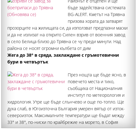
Районът е отцепен и ще
бъде задействана системата
BG-ALERT. Кметът на Трявна
призова хората да затварят
прозорците на жилищата си, да използват предпазни маски
и да не излизат на открито Силен взрив от военния завод
в село Белица близо до Трявна се чу преди минути. Над
района се носят огромни кълбета от дим
Жега до 38° в сряда, захлаждане с гръмотевични
бури в четвъртък
През нощта ще бъде ясно, в
повечето места и тихо,
съобщиха от Националния
институт по метеорология и
хидрология. Утре ще бъде слънчево и още по-топло. Ще
духа слаб, в Югоизточна България умерен вятър от изток-
североизток. Максималните температури ще бъдат между
33° и 38°, по-ниски по крайбрежие на морето, в София
33°-34°