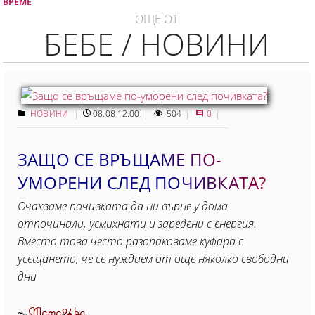
ВРЕМЕ
ОЩЕ ОТ
БЕБЕ / НОВИНИ
НОВИНИ
08.08 12:00
504
0
ЗАЩО СЕ ВРЪЩАМЕ ПО-
УМОРЕНИ СЛЕД ПОЧИВКАТА?
Очакваме почивката да ни върне у дома
отпочинали, усмихнати и заредени с енергия.
Вместо това често разопаковаме куфара с
усещането, че се нуждаем от още няколко свободни
дни
Mama24.bg
От