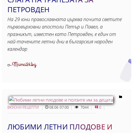
ПЕТРОВДЕН
На 29 юни православната църква почита светите
първовърховни апостоли Петър и Павел, а
празникът, известен като Петровден, е един от
най-тачените летни дни в българския народен
календар
Mama24.bg
От
ВКУСНИ РЕЦЕПТИ
08.06 07:00
7044
0
ЛЮБИМИ ЛЕТНИ ПЛОДОВЕ И