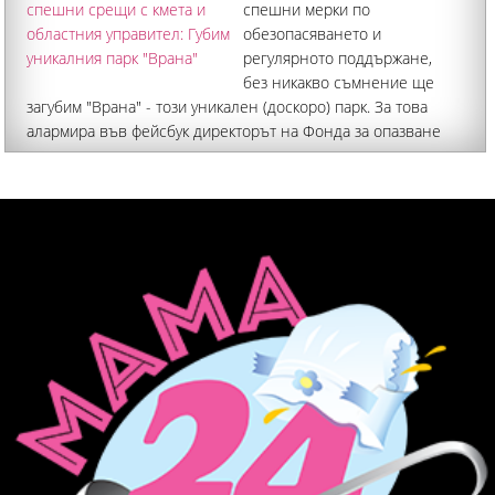
спешни мерки по
обезопасяването и
регулярното поддържане,
без никакво съмнение ще
загубим "Врана" - този уникален (доскоро) парк. За това
алармира във фейсбук директорът на Фонда за опазване
на историческото наследство "Цар Борис III и Царица
Йоанна" доц. д-р Ивайло Шалафов. Затова от екипа на цар
Симеон II са се срещнали