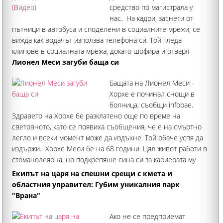
средство по магистрала у
нас. На кадри, заснети от
пътници в автобуса и споделени в социалните мрежи, се
вижда как водачът използва телефона си. Той гледа
клипове в социалната мрежа, докато шофира и отваря
известия. Вижда се как водачът "подпира" волана с лакти
Лионел Меси загуби баща си
Бащата на Лионел Меси -
Хорхе е починал снощи в
болница, съобщи infobae.
Здравето на Хорхе бе разклатено още по време на
световното, като се появиха съобщения, че е на смъртно
легло и всеки момент може да издъхне. Той обаче успя да
издържи. Хорхе Меси бе на 68 години. Цял живот работи в
стоманолеярна, но подкрепяше сина си за кариерата му
Екипът на царя на спешни срещи с кмета и
областния управител: Губим уникалния парк
"Врана"
Ако не се предприемат