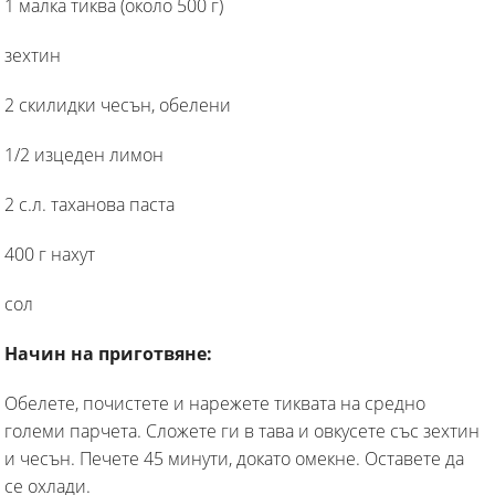
1 малка тиква (около 500 г)
зехтин
2 скилидки чесън, обелени
1/2 изцеден лимон
2 с.л. таханова паста
400 г нахут
сол
Начин на приготвяне:
Обелете, почистете и нарежете тиквата на средно
големи парчета. Сложете ги в тава и овкусете със зехтин
и чесън. Печете 45 минути, докато омекне. Оставете да
се охлади.