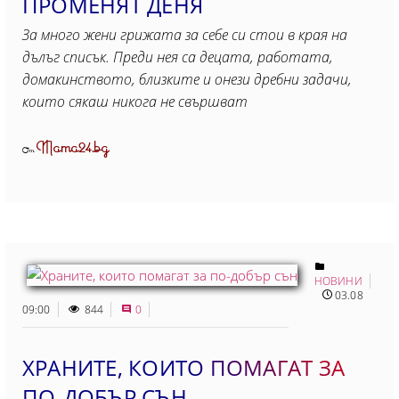
ПРОМЕНЯТ ДЕНЯ
За много жени грижата за себе си стои в края на
дълъг списък. Преди нея са децата, работата,
домакинството, близките и онези дребни задачи,
които сякаш никога не свършват
Mama24.bg
От
НОВИНИ
03.08
09:00
844
0
ХРАНИТЕ, КОИТО ПОМАГАТ ЗА
ПО-ДОБЪР СЪН