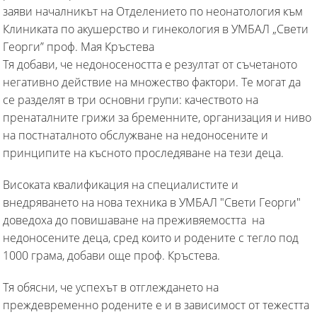
заяви началникът на Отделението по неонатология към
Клиниката по акушерство и гинекология в УМБАЛ „Свети
Георги” проф. Мая Кръстева
Тя добави, че недоносеността е резултат от съчетаното
негативно действие на множество фактори. Те могат да
се разделят в три основни групи: качеството на
пренаталните грижи за бременните, организация и ниво
на постнаталното обслужване на недоносените и
принципите на късното проследяване на тези деца.
Високата квалификация на специалистите и
внедряването на нова техника в УМБАЛ "Свети Георги"
доведоха до повишаване на преживяемостта на
недоносените деца, сред които и родените с тегло под
1000 грама, добави още проф. Кръстева.
Тя обясни, че успехът в отглеждането на
преждевременно родените е и в зависимост от тежестта