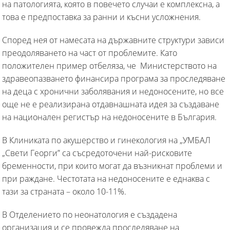
на патологията, която в повечето случаи е комплексна, а
това е предпоставка за ранни и късни усложнения.
Според нея от намесата на държавните структури зависи
преодоляването на част от проблемите. Като
положителен пример отбеляза, че Министерството на
здравеопазването финансира програма за проследяване
на деца с хронични заболявания и недоносените, но все
още не е реализирана отдавнашната идея за създаване
на национален регистър на недоносените в България.
В Клиниката по акушерство и гинекология на „УМБАЛ
„Свети Георги” са съсредоточени най-рисковите
бременности, при които могат да възникнат проблеми и
при раждане. Честотата на недоносените е еднаква с
тази за страната – около 10-11%.
В Отделението по неонатология е създадена
организация и се провежда проследяване на