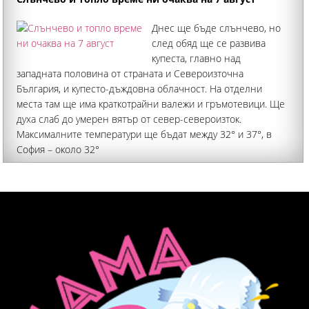
Днес ще бъде слънчево, но
след обяд ще се развива
купеста, главно над
западната половина от страната и Североизточна
България, и купесто-дъждовна облачност. На отделни
места там ще има краткотрайни валежи и гръмотевици. Ще
духа слаб до умерен вятър от север-североизток.
Максималните температури ще бъдат между 32° и 37°, в
София – около 32°