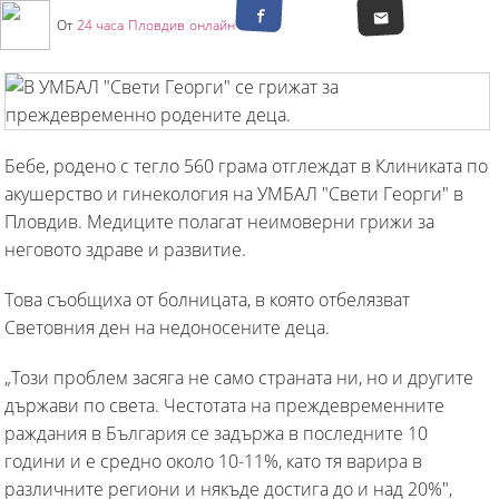
От
24 часа Пловдив онлайн
Бебе, родено с тегло 560 грама отглеждат в Клиниката по
акушерство и гинекология на УМБАЛ "Свети Георги" в
Пловдив. Медиците полагат неимоверни грижи за
неговото здраве и развитие.
Това съобщиха от болницата, в която отбелязват
Световния ден на недоносените деца.
„Този проблем засяга не само страната ни, но и другите
държави по света. Честотата на преждевременните
раждания в България се задържа в последните 10
години и е средно около 10-11%, като тя варира в
различните региони и някъде достига до и над 20%",