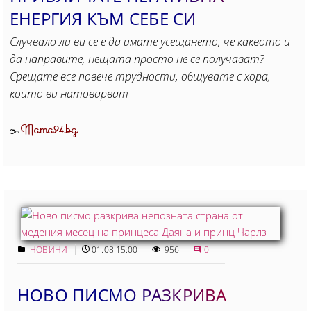
ЕНЕРГИЯ КЪМ СЕБЕ СИ
Случвало ли ви се е да имате усещането, че каквото и
да направите, нещата просто не се получават?
Срещате все повече трудности, общувате с хора,
които ви натоварват
Mama24.bg
От
НОВИНИ
01.08 15:00
956
0
НОВО ПИСМО РАЗКРИВА