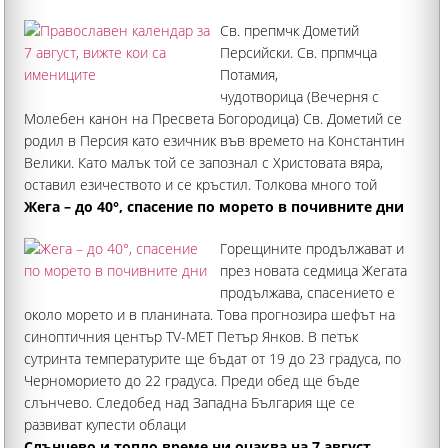
Св. препмчк Дометий
Персийски. Св. прпмчца
Потамия,
чудотворица (Вечерня с
Молебен канон на Пресвета Богородица) Св. Дометий се
родил в Персия като езичник във времето на Константин
Велики. Като малък той се запознал с Христовата вяра,
оставил езичеството и се кръстил. Толкова много той
обикнал истинската вяра
Жега – до 40°, спасение по морето в почивните дни
Горещините продължават и
през новата седмица Жегата
продължава, спасението е
около морето и в планината. Това прогнозира шефът на
синоптичния център TV-MET Петър Янков. В петък
сутринта температурите ще бъдат от 19 до 23 градуса, по
Черноморието до 22 градуса. Преди обед ще бъде
слънчево. Следобед над Западна България ще се
развиват купести облаци
Слънчево и топло време ни очаква на 7 август