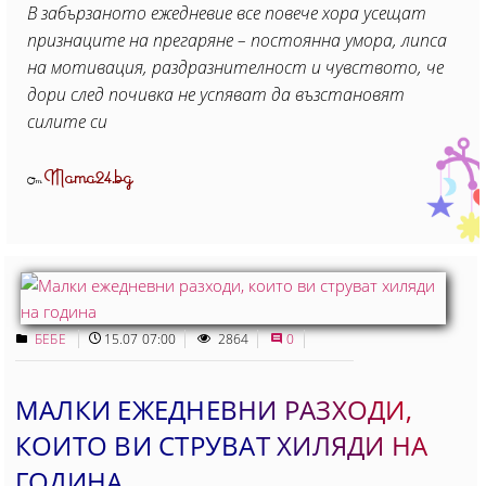
В забързаното ежедневие все повече хора усещат
признаците на прегаряне – постоянна умора, липса
на мотивация, раздразнителност и чувството, че
дори след почивка не успяват да възстановят
силите си
Mama24.bg
От
БЕБЕ
15.07 07:00
2864
0
МАЛКИ ЕЖЕДНЕВНИ РАЗХОДИ,
КОИТО ВИ СТРУВАТ ХИЛЯДИ НА
ГОДИНА