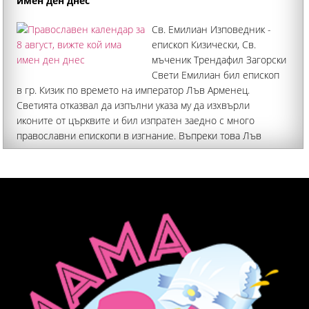
имен ден днес
Св. Емилиан Изповедник -
епископ Кизически, Св.
мъченик Трендафил Загорски
Свети Емилиан бил епископ
в гр. Кизик по времето на император Лъв Арменец.
Светията отказвал да изпълни указа му да изхвърли
иконите от църквите и бил изпратен заедно с много
православни епископи в изгнание. Въпреки това Лъв
Арменец настоявал той публично да порицае