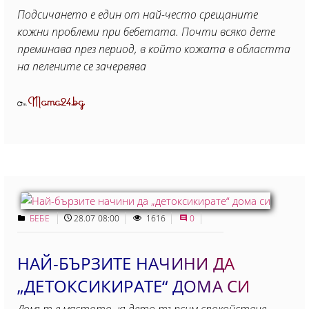
Подсичането е един от най-често срещаните
кожни проблеми при бебетата. Почти всяко дете
преминава през период, в който кожата в областта
на пелените се зачервява
Mama24.bg
От
БЕБЕ
28.07 08:00
1616
0
НАЙ-БЪРЗИТЕ НАЧИНИ ДА
„ДЕТОКСИКИРАТЕ“ ДОМА СИ
Домът е мястото, където търсим спокойствие,