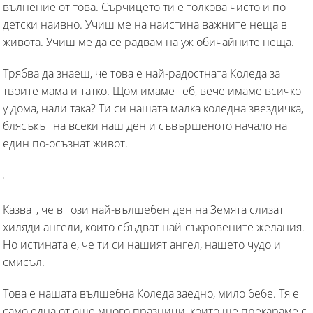
вълнение от това. Сърчицето ти е толкова чисто и по
детски наивно. Учиш ме на наистина важните неща в
живота. Учиш ме да се радвам на уж обичайните неща.
Трябва да знаеш, че това е най-радостната Коледа за
твоите мама и татко. Щом имаме теб, вече имаме всичко
у дома, нали така? Ти си нашата малка коледна звездичка,
блясъкът на всеки наш ден и съвършеното начало на
един по-осъзнат живот.
Казват, че в този най-вълшебен ден на Земята слизат
хиляди ангели, които сбъдват най-съкровените желания.
Но истината е, че ти си нашият ангел, нашето чудо и
смисъл.
Това е нашата вълшебна Коледа заедно, мило бебе. Тя е
само една от още много празници, които ще прекараме с