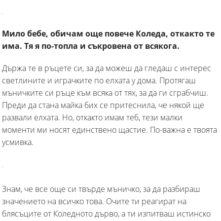
Мило бебе, обичам още повече Коледа, откакто те
има. Тя я по-топла и съкровена от всякога.
Държа те в ръцете си, за да можеш да гледаш с интерес
светлините и играчките по елхата у дома. Протягаш
мъничките си ръце към всяка от тях, за да ги сграбчиш.
Преди да стана майка бих се притеснила, че някой ще
развали елхата. Но, откакто имам теб, тези малки
моменти ми носят единствено щастие. По-важна е твоята
усмивка.
Знам, че все още си твърде мъничко, за да разбираш
значението на всичко това. Очите ти реагират на
блясъците от Коледното дърво, а ти изпитваш истинско