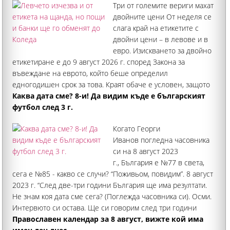
Три от големите вериги махат
двойните цени От неделя се
слага край на етикетите с
двойни цени – в левове и в
евро. Изискването за двойно
етикетиране е до 9 август 2026 г. според Закона за
въвеждане на еврото, който беше определил
едногодишен срок за това. Краят обаче е условен, защото
на практика търговците не са задължени да махат
Каква дата сме? 8-и! Да видим къде е българският
двойните
футбол след 3 г.
Когато Георги
Иванов погледна часовника
си на 8 август 2023
г., България е №77 в света,
сега е №85 - какво се случи? “Поживьом, повидим”. 8 август
2023 г. “След две-три години България ще има резултати.
Не знам коя дата сме сега? (Поглежда часовника си). Осми.
Интервюто си остава. Ще си говорим след три години
България къде ще бъде
Православен календар за 8 август, вижте кой има