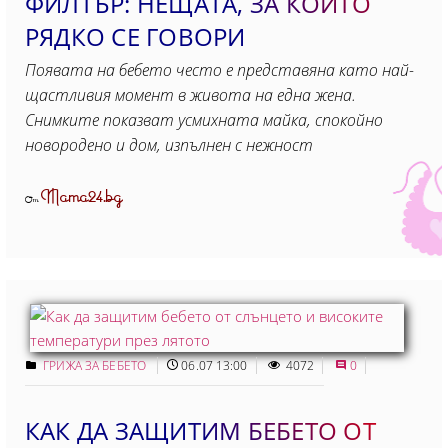
ФИЛТЪР: НЕЩАТА, ЗА КОИТО
РЯДКО СЕ ГОВОРИ
Появата на бебето често е представяна като най-
щастливия момент в живота на една жена.
Снимките показват усмихната майка, спокойно
новородено и дом, изпълнен с нежност
Mama24.bg
От
ГРИЖА ЗА БЕБЕТО
06.07 13:00
4072
0
КАК ДА ЗАЩИТИМ БЕБЕТО ОТ