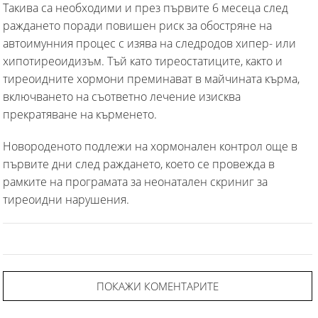
Такива са необходими и през първите 6 месеца след
раждането поради повишен риск за обостряне на
автоимунния процес с изява на следродов хипер- или
хипотиреоидизъм. Тъй като тиреостатиците, както и
тиреоидните хормони преминават в майчината кърма,
включването на съответно лечение изисква
прекратяване на кърменето.
Новороденото подлежи на хормонален контрол още в
първите дни след раждането, което се провежда в
рамките на програмата за неонатален скриниг за
тиреоидни нарушения.
ПОКАЖИ КОМЕНТАРИТЕ