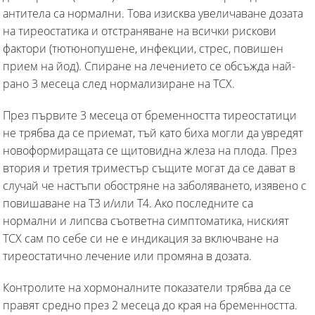
антитела са нормални. Това изисква увеличаване дозата
на тиреостатика и отстраняване на всички рискови
фактори (тютюнопушене, инфекции, стрес, повишен
прием на йод). Спиране на лечението се обсъжда най-
рано 3 месеца след нормализиране на ТСХ.
През първите 3 месеца от бременността тиреостатици
не трябва да се приемат, тъй като биха могли да увредят
новоформиращата се щитовидна жлеза на плода. През
втория и третия триместър същите могат да се дават в
случай че настъпи обостряне на заболяването, изявено с
повишаване на Т3 и/или Т4. Ако последните са
нормални и липсва съответна симптоматика, ниският
ТСХ сам по себе си не е индикация за включване на
тиреостатично лечение или промяна в дозата.
Контролите на хормоналните показатели трябва да се
правят средно през 2 месеца до края на бременността.