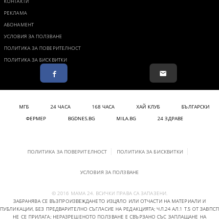
КОНТАКТИ
РЕКЛАМА
АБОНАМЕНТ
УСЛОВИЯ ЗА ПОЛЗВАНЕ
ПОЛИТИКА ЗА ПОВЕРИТЕЛНОСТ
ПОЛИТИКА ЗА БИСКВИТКИ
МГБ
24 ЧАСА
168 ЧАСА
ХАЙ КЛУБ
БЪЛГАРСКИ
ФЕРМЕР
BGDNES.BG
MILA.BG
24 ЗДРАВЕ
ПОЛИТИКА ЗА ПОВЕРИТЕЛНОСТ
ПОЛИТИКА ЗА БИСКВИТКИ
УСЛОВИЯ ЗА ПОЛЗВАНЕ
© 2016 МАМА 24. ВСИЧКИ ПРАВА СА ЗАПАЗЕНИ.
ЗАБРАНЯВА СЕ ВЪЗПРОИЗВЕЖДАНЕТО ИЗЦЯЛО ИЛИ ОТЧАСТИ НА МАТЕРИАЛИ И
ПУБЛИКАЦИИ, БЕЗ ПРЕДВАРИТЕЛНО СЪГЛАСИЕ НА РЕДАКЦИЯТА; ЧЛ.24 АЛ.1 Т.5 ОТ ЗАВПСП
НЕ СЕ ПРИЛАГА; НЕРАЗРЕШЕНОТО ПОЛЗВАНЕ Е СВЪРЗАНО СЪС ЗАПЛАЩАНЕ НА