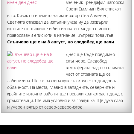
мъченик Трендафил Загорски
Свети Емилиан бил епископ
в гр. Кизик по времето на император Лъв Арменец.
Светията отказвал да изпълни указа му да изхвърли
иконите от църквите и бил изпратен заедно с много
православни епископи в изгнание. Въпреки това Лъв
Арменец настоявал той публично да порицае
Слънчево ще е на 8 август, но следобед ще вали
Днес ще бъде предимно
слънчево. Следобед
атмосферата над по-голямата
част от страната ще се
лабилизира. Ще се развива купеста и купесто-дъждовна
облачност. На места, главно в западните, северните и
крайните източни райони, ще превали краткотраен дъжд с
гръмотевици. Ще има условия и за градушка. Ще духа слаб
и умерен вятър от север-североизток