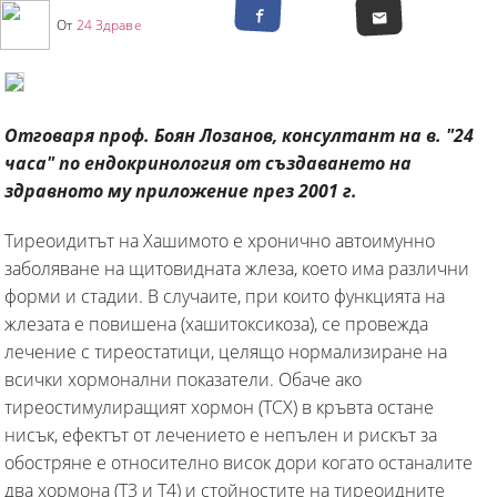
От
24 Здраве
Отговаря проф. Боян Лозанов, консултант на в. "24
часа" по ендокринология от създаването на
здравното му приложение през 2001 г.
Тиреоидитът на Хашимото е хронично автоимунно
заболяване на щитовидната жлеза, което има различни
форми и стадии. В случаите, при които функцията на
жлезата е повишена (хашитоксикоза), се провежда
лечение с тиреостатици, целящо нормализиране на
всички хормонални показатели. Обаче ако
тиреостимулиращият хормон (ТСХ) в кръвта остане
нисък, ефектът от лечението е непълен и рискът за
обостряне е относително висок дори когато останалите
два хормона (Т3 и Т4) и стойностите на тиреоидните