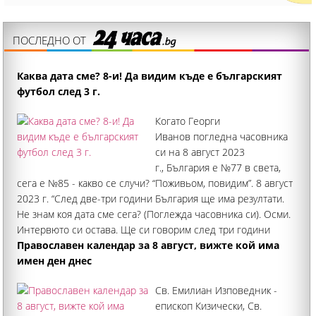
ПОСЛЕДНО ОТ
Каква дата сме? 8-и! Да видим къде е българският
футбол след 3 г.
Когато Георги
Иванов погледна часовника
си на 8 август 2023
г., България е №77 в света,
сега е №85 - какво се случи? “Поживьом, повидим”. 8 август
2023 г. “След две-три години България ще има резултати.
Не знам коя дата сме сега? (Поглежда часовника си). Осми.
Интервюто си остава. Ще си говорим след три години
България къде ще бъде
Православен календар за 8 август, вижте кой има
имен ден днес
Св. Емилиан Изповедник -
епископ Кизически, Св.