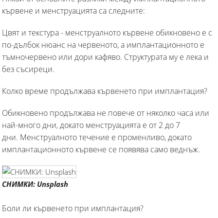
кървене и менструацията са следните:
Цвят и текстура - менструалното кървене обикновено е с
по-дълбок нюанс на червеното, а имплантационното е
тъмночервено или дори кафяво. Структурата му е лека и
без съсиреци.
Колко време продължава кървенето при имплантация?
Обикновено продължава не повече от няколко часа или
най-много дни, докато менструацията е от 2 до 7
дни. Менструалното течение е променливо, докато
имплантационното кървене се появява само веднъж.
СНИМКИ: Unsplash
Боли ли кървенето при имплантация?