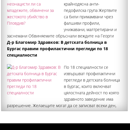
крайнодясна анти-
педофилска група Жертвите
са били примамвани чрез
фалшиви профили,
унижавани, малтретирани и
заснемани Обвиняемите обръснали веждите на Георги
Кузев, рисували свастики по тялото му и гасили фасове в
Д-р Благомир Здравков: В детската болница в
него Публикации в социалните мрежи свързаха случая с
Бургас правим профилактични прегледи по 18
жестокото нападение над мъж в Пловдив с руското
специалности
По 18 специалности се
извършват профилактични
прегледи в детската болница
в Бургас, които включват
цялостната дейност по която
здравното заведение има
разрешение. Желаещите могат да се записват всеки ден,
прегледите са анонсирани до края на месеца, а може и да
ги продължим при интерес. Това заяви по БНТ д-р
Благомир Здравков