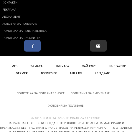
КОНТАКТИ
РЕКЛАМА
АБОНАМЕНТ
УСЛОВИЯ ЗА ПОЛЗВАНЕ
ПОЛИТИКА ЗА ПОВЕРИТЕЛНОСТ
ПОЛИТИКА ЗА БИСКВИТКИ
МГБ
24 ЧАСА
168 ЧАСА
ХАЙ КЛУБ
БЪЛГАРСКИ
ФЕРМЕР
BGDNES.BG
MILA.BG
24 ЗДРАВЕ
ПОЛИТИКА ЗА ПОВЕРИТЕЛНОСТ
ПОЛИТИКА ЗА БИСКВИТКИ
УСЛОВИЯ ЗА ПОЛЗВАНЕ
© 2016 МАМА 24. ВСИЧКИ ПРАВА СА ЗАПАЗЕНИ.
ЗАБРАНЯВА СЕ ВЪЗПРОИЗВЕЖДАНЕТО ИЗЦЯЛО ИЛИ ОТЧАСТИ НА МАТЕРИАЛИ И
ПУБЛИКАЦИИ, БЕЗ ПРЕДВАРИТЕЛНО СЪГЛАСИЕ НА РЕДАКЦИЯТА; ЧЛ.24 АЛ.1 Т.5 ОТ ЗАВПСП