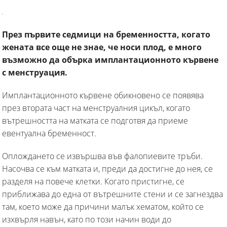
През първите седмици на бременността, когато
жената все още не знае, че носи плод, е много
възможно да обърка имплантационното кървене
с менструация.
Имплантационното кървене обикновено се появява
през втората част на менструалния цикъл, когато
вътрешността на матката се подготвя да приеме
евентуална бременност.
Оплождането се извършва във фалопиевите тръби.
Насочва се към матката и, преди да достигне до нея, се
разделя на повече клетки. Когато пристигне, се
приближава до една от вътрешните стени и се загнездва
там, което може да причини малък хематом, който се
изхвърля навън, като по този начин води до