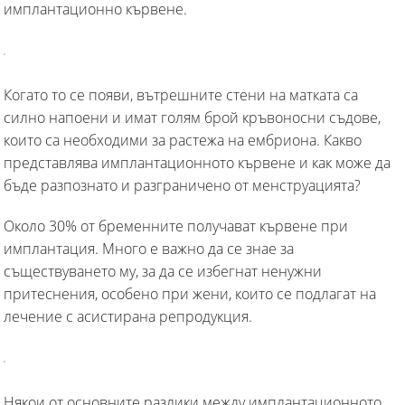
имплантационно кървене.
Когато то се появи, вътрешните стени на матката са
силно напоени и имат голям брой кръвоносни съдове,
които са необходими за растежа на ембриона. Какво
представлява имплантационното кървене и как може да
бъде разпознато и разграничено от менструацията?
Около 30% от бременните получават кървене при
имплантация. Много е важно да се знае за
съществуването му, за да се избегнат ненужни
притеснения, особено при жени, които се подлагат на
лечение с асистирана репродукция.
Някои от основните разлики между имплантационното