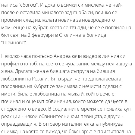
написа “сбогом”. И докато всички си мислеха, че най-
после е оставила миналото зад гърба си, всичко се
промени след излязлата новина за новороденото
момченце на Кубрат, което се твърди, че се е появило на
бял свят на 2 февруари в Столичната болница
“Шейново”.
Няколко часа по-късно Андреа качи видео в личния си
профил в ютюб, на което се чува запис между нея и друга
жена. Другата жена е бившата съпруга на бившия
любовник на Розали. Тя твърди, че предполагаемата
половинка на Кубрат се занимава с нечисти сделки с
имоти, била е любовница на мъжа й, който вече е
починал и още куп обвинения, които можете да чуете в
споделеното видео. В социалните мрежи се появиха куп
реакции - някои обвинителни към певицата, а други -
оправдаващи я. В отговор изпълнителката публикува
снимка, на която се вижда, че боксьорът е присъствал на