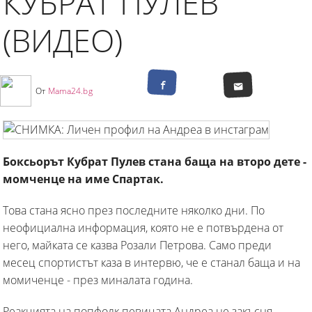
КУБРАТ ПУЛЕВ
(ВИДЕО)
От
Mama24.bg
Боксьорът Кубрат Пулев стана баща на второ дете -
момченце на име Спартак.
Това стана ясно през последните няколко дни. По
неофициална информация, която не е потвърдена от
него, майката се казва Розали Петрова. Само преди
месец спортистът каза в интервю, че е станал баща и на
момиченце - през миналата година.
Реакцията на попфолк певицата Андреа не закъсня.