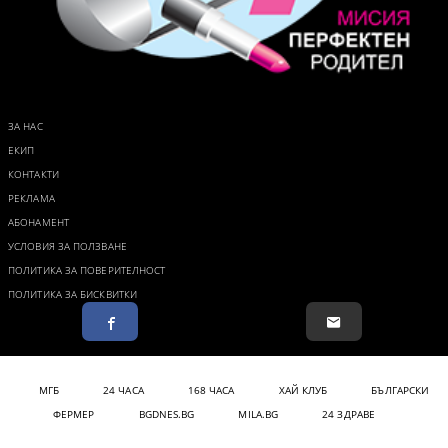
ЗА НАС
ЕКИП
КОНТАКТИ
РЕКЛАМА
АБОНАМЕНТ
УСЛОВИЯ ЗА ПОЛЗВАНЕ
ПОЛИТИКА ЗА ПОВЕРИТЕЛНОСТ
ПОЛИТИКА ЗА БИСКВИТКИ
МГБ
24 ЧАСА
168 ЧАСА
ХАЙ КЛУБ
БЪЛГАРСКИ
ФЕРМЕР
BGDNES.BG
MILA.BG
24 ЗДРАВЕ