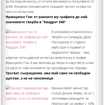
за последния месец се отчита минимално поскъпване от
0,4%. Въпреки понижението гръцкият зехтин остава по-
скъп от испанския
Франциско Гоя: от ранните му графики до най-
значимите творби в “Квадрат 500”
В изложбата е включена и
творба на Салвадор Дали
Последния от старите
майстори и първия от
модерните творци - така
наричат легендарния испански живописец и график
Франциско Гоя. А как започва да твори в изкуството и кои
са едни от най-значимите му произведения, показва
Националната галерия “Квадрат 500” в забележителната
Тръгват съкращения, ама май само на свободни
изложба “Франсиско Гоя
щатове, а не на чиновници
Финансовият министър
Гълъб Донев обяви, че от 1
септември разходите за
перноснал са свиват с 10%.