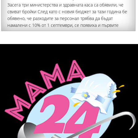
Засега три министерства и здравната каса са обявили, че
свиват бройки След като с новия бюджет за тази година бе
обявено, че разходите за персонал трябва да бъдат
намалени с 10% от 1 септември, се появиха и първите
конкретни предложения за