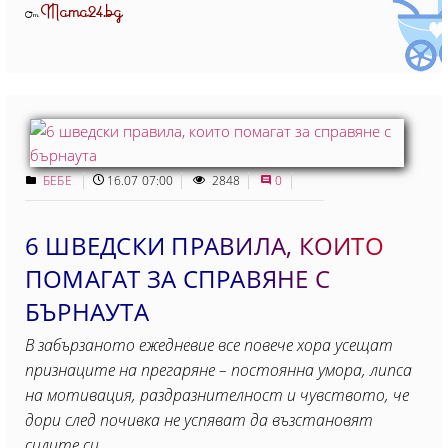
Mama24.bg
От
БЕБЕ
16.07 07:00
2848
0
6 ШВЕДСКИ ПРАВИЛА, КОИТО
ПОМАГАТ ЗА СПРАВЯНЕ С
БЪРНАУТА
В забързаното ежедневие все повече хора усещат
признаците на прегаряне – постоянна умора, липса
на мотивация, раздразнителност и чувството, че
дори след почивка не успяват да възстановят
силите си