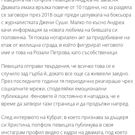
Двамата имаха връзка повече от 10 години, но за раздяла
се заговори през 2018 още преди целувката на боксьора
с журналистката Джени Суши. Малко по-късно Андреа
качи информация за новата любима на бившата си
половинка. Тя показа нотариален акт за придобиване на
етаж от жилищна сграда, в който фигурират неговото
име и това на Розали Петрова, като съсобственици.
Певицата отправи твърдения, че всичко това се е
случило зад гърба й, докато все още са живеели заедно.
През последните години тя периодично реагираше чрез
социалните мрежи, споделяйки емоционални
публикации. Феновете й постоянно я нападаха, че е
време да затвори тази страница и да продължи напред.
След интервюто на Кубрат, в което признава за дъщеря
си Христина, попфолк певицата публикува в своя
инстаграм профил видео с кадри на двамата, под което