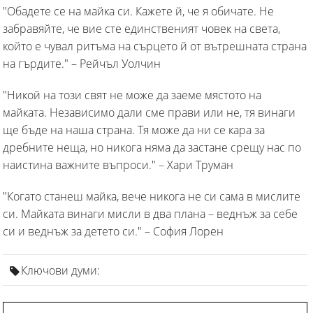
"Обадете се на майка си. Кажете й, че я обичате. Не
забравяйте, че вие сте единственият човек на света,
който е чувал ритъма на сърцето й от вътрешната страна
на гърдите." – Рейчъл Уолчин
"Никой на този свят не може да заеме мястото на
майката. Независимо дали сме прави или не, тя винаги
ще бъде на наша страна. Тя може да ни се кара за
дребните неща, но никога няма да застане срещу нас по
наистина важните въпроси." – Хари Труман
"Когато станеш майка, вече никога не си сама в мислите
си. Майката винаги мисли в два плана – веднъж за себе
си и веднъж за детето си." – София Лорен
Ключови думи: