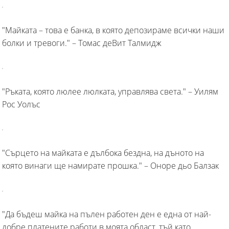
"Майката – това е банка, в която депозираме всички наши
болки и тревоги." – Томас деВит Талмидж
"Ръката, която люлее люлката, управлява света." – Уилям
Рос Уолъс
"Сърцето на майката е дълбока бездна, на дъното на
която винаги ще намирате прошка." – Оноре дьо Балзак
"Да бъдеш майка на пълен работен ден е една от най-
добре платените работи в моята област, тъй като