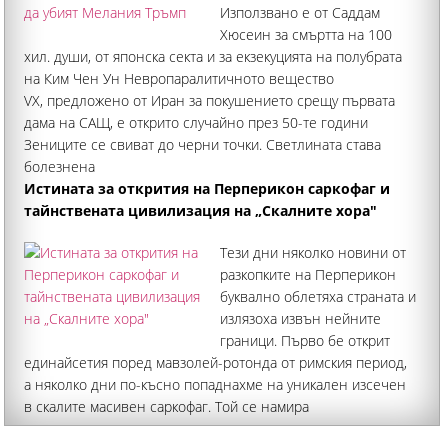
Използвано е от Саддам
Хюсеин за смъртта на 100
хил. души, от японска секта и за екзекуцията на полубрата
на Ким Чен Ун Невропаралитичното вещество
VX, предложено от Иран за покушението срещу първата
дама на САЩ, е открито случайно през 50-те години
Зениците се свиват до черни точки. Светлината става
болезнена
Истината за открития на Перперикон саркофаг и
тайнствената цивилизация на „Скалните хора"
Тези дни няколко новини от
разкопките на Перперикон
буквално облетяха страната и
излязоха извън нейните
граници. Първо бе открит
единайсетия поред мавзолей-ротонда от римския период,
а няколко дни по-късно попаднахме на уникален изсечен
в скалите масивен саркофаг. Той се намира
непосредствено до известна отпреди скална гробница