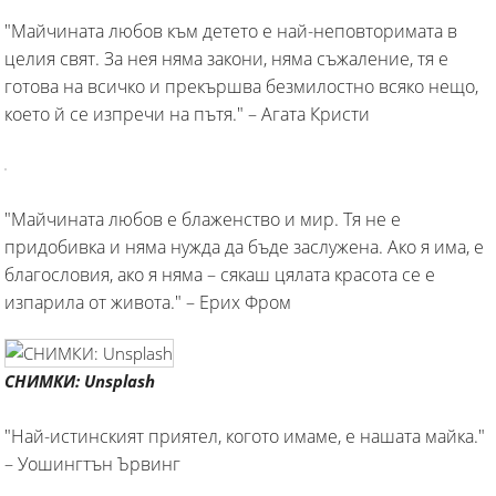
"Майчината любов към детето е най-неповторимата в
целия свят. За нея няма закони, няма съжаление, тя е
готова на всичко и прекършва безмилостно всяко нещо,
което й се изпречи на пътя." – Агата Кристи
"Майчината любов е блаженство и мир. Тя не е
придобивка и няма нужда да бъде заслужена. Ако я има, е
благословия, ако я няма – сякаш цялата красота се е
изпарила от живота." – Ерих Фром
СНИМКИ: Unsplash
"Най-истинският приятел, когото имаме, е нашата майка."
– Уошингтън Ървинг