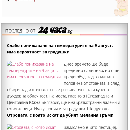
ПОСЛЕДНО ОТ
Слабо понижаване на температурите на 9 август,
има вероятност за градушки
Днес времето ще бъде
предимно слънчево, но още
преди обяд над западната
половина от страната, а след
обяд и над източната ще се развива купеста и купесто-
дъждовна облачност. На места, главно в Югозападна и
Централна Южна България, ще има краткотрайни валежи и
гръмотевици. Има условия и за градушки. Ще духа до
умерен вятър, предимно от североизток
Отровата, с която искат да убият Мелания Тръмп
Замислено е като пестицид.