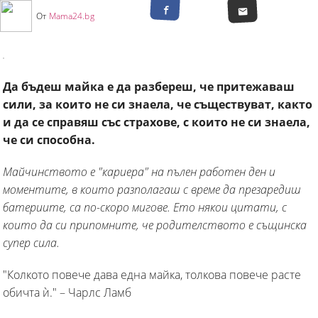
От
Mama24.bg
Да бъдеш майка е да разбереш, че притежаваш
сили, за които не си знаела, че съществуват, както
и да се справяш със страхове, с които не си знаела,
че си способна.
Майчинството е "кариера" на пълен работен ден и
моментите, в които разполагаш с време да презаредиш
батериите, са по-скоро мигове. Ето някои цитати, с
които да си припомните, че родителството е същинска
супер сила.
"Колкото повече дава една майка, толкова повече расте
обичта ѝ." – Чарлс Ламб