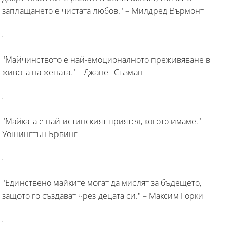
заплащането е чистата любов." – Милдред Върмонт
"Майчинството е най-емоционалното преживяване в
живота на жената." – Джанет Съзман
"Майката е най-истинският приятел, когото имаме." –
Уошингтън Ървинг
"Единствено майките могат да мислят за бъдещето,
защото го създават чрез децата си." – Максим Горки