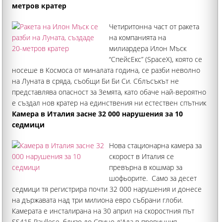
метров кратер
Четиритонна част от ракета
на компанията на
милиардера Илон Мъск
“СпейсЕкс” (SpaceX), която се
носеше в Космоса от миналата година, се разби неволно
на Луната в сряда, съобщи Би Би Си. Сблъсъкът не
представлява опасност за Земята, като обаче най-вероятно
е създал нов кратер на единствения ни естествен спътник
Камера в Италия засне 32 000 нарушения за 10
седмици
Нова стационарна камера за
скорост в Италия се
превърна в кошмар за
шофьорите. Само за десет
седмици тя регистрира почти 32 000 нарушения и донесе
на държавата над три милиона евро събрани глоби.
Камерата е инсталирана на 30 април на скоростния път
SS415 Paullese, близо до Спино д'Ада в провинция