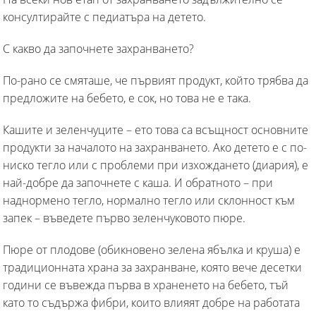
консултирайте с педиатъра на детето.
С какво да започнете захранването?
По-рано се смяташе, че първият продукт, който трябва да
предложите на бебето, е сок, но това не е така.
Кашите и зеленчуците – ето това са всъщност основните
продукти за началото на захранването. Ако детето е с по-
ниско тегло или с проблеми при изхождането (диария), е
най-добре да започнете с каша. И обратното – при
наднормено тегло, нормално тегло или склонност към
запек – въведете първо зеленчуковото пюре.
Пюре от плодове (обикновено зелена ябълка и круша) е
традиционната храна за захранване, която вече десетки
години се въвежда първа в храненето на бебето, тъй
като то съдържа фибри, които влияят добре на работата