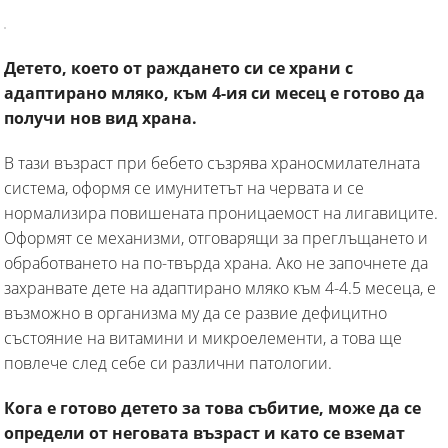
Детето, което от раждането си се храни с
адаптирано мляко, към 4-ия си месец е готово да
получи нов вид храна.
В тази възраст при бебето съзрява храносмилателната
система, оформя се имунитетът на червата и се
нормализира повишената проницаемост на лигавиците.
Оформят се механизми, отговарящи за преглъщането и
обработването на по-твърда храна. Ако не започнете да
захранвате дете на адаптирано мляко към 4-4.5 месеца, е
възможно в организма му да се развие дефицитно
състояние на витамини и микроелементи, а това ще
повлече след себе си различни патологии.
Кога е готово детето за това събитие, може да се
определи от неговата възраст и като се вземат