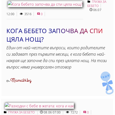
ГРИЖА ЗА
БЕБЕТО
06.07
12:00
3516
0
КОГА БЕБЕТО ЗАПОЧВА ДА СПИ
ЦЯЛА НОЩ?
Един от най-честите въпроси, които родителите
си задават през първите месеци, е кога бебето най-
накрая ще започне да спи през цялата нощ. На този
въпрос няма универсален отговор
Mama24.bg
От
ГРИЖА ЗА БЕБЕТО
08.06 07:00
7272
0