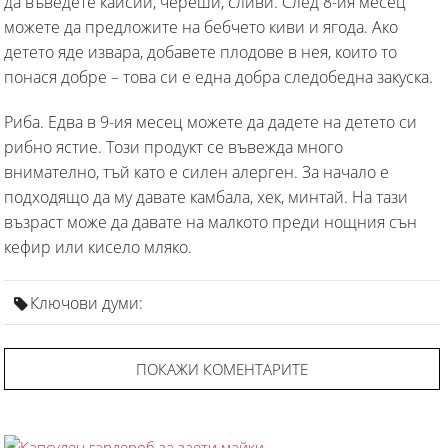
да въведете кайсии, череши, сливи. След 8-ия месец
можете да предложите на бебчето киви и ягода. Ако
детето яде извара, добавете плодове в нея, които то
понася добре – това си е една добра следобедна закуска.
Риба. Едва в 9-ия месец можете да дадете на детето си
рибно ястие. Този продукт се въвежда много
внимателно, тъй като е силен алерген. За начало е
подходящо да му давате камбала, хек, минтай. На тази
възраст може да давате на малкото преди нощния сън
кефир или кисело мляко.
Ключови думи:
ПОКАЖИ КОМЕНТАРИТЕ