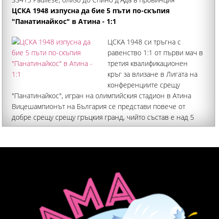
Кремона
ЦСКА 1948 изпусна да бие 5 пъти по-скъпия
"Панатинайкос" в Атина - 1:1
ЦСКА 1948 си тръгна с
равенство 1:1 от първи мач в
третия квалификационен
кръг за влизане в Лигата на
конференциите срещу
"Панатинайкос", игран на олимпийския стадион в Атина
Вицешампионът на България се представи повече от
добре срещу срещу гръцкия гранд, чийто състав е над 5
пъти по-скъп (100 млн. евро срещу 18 млн.)