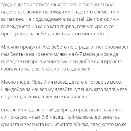
трудно да приготвите каша от ситно смлени зърна,
наситена с всички необходими на детето елементи и
витамини. Не подсладявайте кашите! Ще повторим –
въвеждането на каша като първа „голяма“ храна се
препоръчва за бебета, които са с по-ниско тегло.
Млечни продукти. Ако бебето не страда от непоносимост
към белтъка на кравето мляко, на 6-7 месеца може да
въведете извара в менюто му. Най-добре си я правете
сами, като нагреете кефир на водна баня.
Месно пюре. През 7-ия месец детето е готово за месо.
Най-добре за начало му давайте купешко, като започнете
с пуешко, заешко, телешко или пилешко.
Сокове и плодове е най-добре да предлагате на детето
си по-късно – към 7-8 месец. Най-малко алергенни са
крушата и зелената или жълтата ябълка, след което може