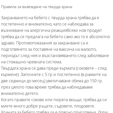
Правила за въвеждане на твърда храна:
Захранването на бебето с твърда храна трябва да е
постепенно и внимателно, като се наблюдава за
възникване на алергична реакцияВсеки нов продукт
трябва да се предлага на бебето само ако то е абсолютно
здраво. Противопоказания за захранване са и
подготвянето за поставяне на ваксина на малкото,
периодът след нея и възстановяването след заболяване
на стомашно-чревната система.
Твърдата храна се дава преди кърмата (соковете – след
кърмене). Започнете с 5 гр и постепенно (в рамките на
две седмици до месец) увеличаване обема до 150 гр.
през цялото това време трябва да наблюдаваме
внимателно детето.
Когато правите сокове или пюрета вкъщи, трябва да си
миете много добре ръцете, съдовете, плодовете.
Храната за бебето трябва да е прясно приготвена. Дори