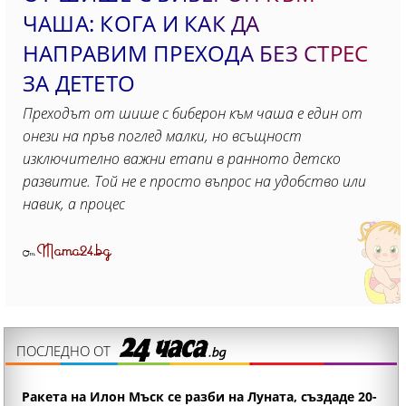
ЧАША: КОГА И КАК ДА
НАПРАВИМ ПРЕХОДА БЕЗ СТРЕС
ЗА ДЕТЕТО
Преходът от шише с биберон към чаша е един от
онези на пръв поглед малки, но всъщност
изключително важни етапи в ранното детско
развитие. Той не е просто въпрос на удобство или
навик, а процес
Mama24.bg
От
ПОСЛЕДНО ОТ
Ракета на Илон Мъск се разби на Луната, създаде 20-