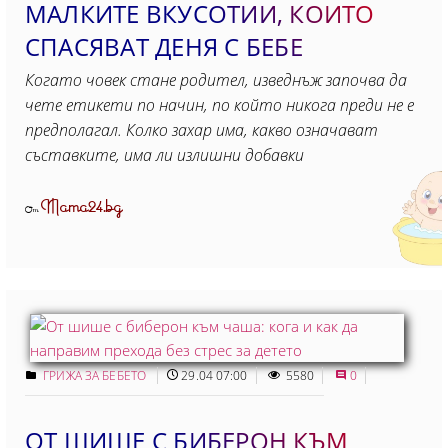
МАЛКИТЕ ВКУСОТИИ, КОИТО
СПАСЯВАТ ДЕНЯ С БЕБЕ
Когато човек стане родител, изведнъж започва да
чете етикети по начин, по който никога преди не е
предполагал. Колко захар има, какво означават
съставките, има ли излишни добавки
Mama24.bg
От
ГРИЖА ЗА БЕБЕТО
29.04 07:00
5580
0
ОТ ШИШЕ С БИБЕРОН КЪМ