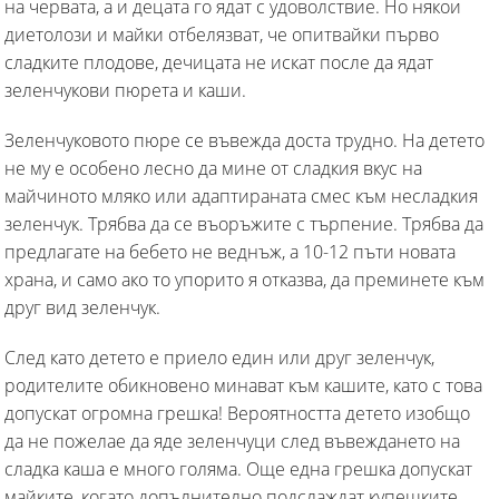
на червата, а и децата го ядат с удоволствие. Но някои
диетолози и майки отбелязват, че опитвайки първо
сладките плодове, дечицата не искат после да ядат
зеленчукови пюрета и каши.
Зеленчуковото пюре се въвежда доста трудно. На детето
не му е особено лесно да мине от сладкия вкус на
майчиното мляко или адаптираната смес към несладкия
зеленчук. Трябва да се въоръжите с търпение. Трябва да
предлагате на бебето не веднъж, а 10-12 пъти новата
храна, и само ако то упорито я отказва, да преминете към
друг вид зеленчук.
След като детето е приело един или друг зеленчук,
родителите обикновено минават към кашите, като с това
допускат огромна грешка! Вероятността детето изобщо
да не пожелае да яде зеленчуци след въвеждането на
сладка каша е много голяма. Още една грешка допускат
майките, когато допълнително подслаждат купешките