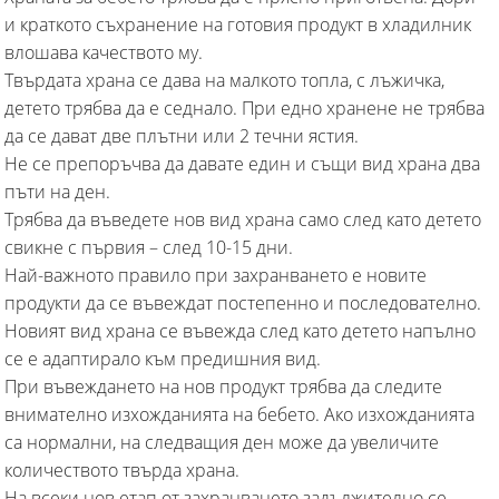
и краткото съхранение на готовия продукт в хладилник
влошава качеството му.
Твърдата храна се дава на малкото топла, с лъжичка,
детето трябва да е седнало. При едно хранене не трябва
да се дават две плътни или 2 течни ястия.
Не се препоръчва да давате един и същи вид храна два
пъти на ден.
Трябва да въведете нов вид храна само след като детето
свикне с първия – след 10-15 дни.
Най-важното правило при захранването е новите
продукти да се въвеждат постепенно и последователно.
Новият вид храна се въвежда след като детето напълно
се е адаптирало към предишния вид.
При въвеждането на нов продукт трябва да следите
внимателно изхожданията на бебето. Ако изхожданията
са нормални, на следващия ден може да увеличите
количеството твърда храна.
На всеки нов етап от захранването задължително се