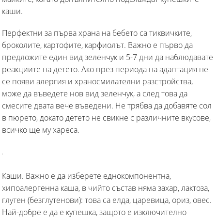
каши.
Перфектни за първа храна на бебето са тиквичките,
броколите, картофите, карфиолът. Важно е първо да
предложите един вид зеленчук и 5-7 дни да наблюдавате
реакциите на детето. Ако през периода на адаптация не
се появи алергия и храносмилателни разстройства,
може да въведете нов вид зеленчук, а след това да
смесите двата вече въведени. Не трябва да добавяте сол
в пюрето, докато детето не свикне с различните вкусове,
всичко ще му хареса.
Каши. Важно е да изберете еднокомпонентна,
хипоалергенна каша, в чийто състав няма захар, лактоза,
глутен (безглутенови): това са елда, царевица, ориз, овес.
Най-добре е да е купешка, защото е изключително