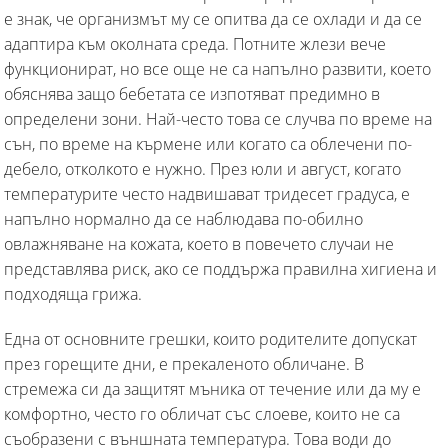
е знак, че организмът му се опитва да се охлади и да се
адаптира към околната среда. Потните жлези вече
функционират, но все още не са напълно развити, което
обяснява защо бебетата се изпотяват предимно в
определени зони. Най-често това се случва по време на
сън, по време на кърмене или когато са облечени по-
дебело, отколкото е нужно. През юли и август, когато
температурите често надвишават тридесет градуса, е
напълно нормално да се наблюдава по-обилно
овлажняване на кожата, което в повечето случаи не
представлява риск, ако се поддържа правилна хигиена и
подходяща грижа.
Една от основните грешки, които родителите допускат
през горещите дни, е прекаленото обличане. В
стремежа си да защитят мъника от течение или да му е
комфортно, често го обличат със слоеве, които не са
съобразени с външната температура. Това води до