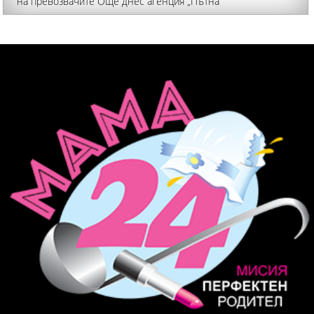
на превозвачите Още днес агенция „Пътна
инфраструктура" да представи пред министерството и
превозвачите коригирана заповед за въвеждане