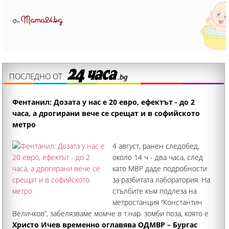
Mama24.bg
От
ПОСЛЕДНО ОТ
Фентанил: Дозата у нас е 20 евро, ефектът - до 2
часа, а дрогирани вече се срещат и в софийското
метро
4 август, ранен следобед,
около 14 ч - два часа, след
като МВР даде подробности
за разбитата лаборатория. На
стълбите към подлеза на
метростанция “Константин
Величков”, забелязваме момче в т.нар. зомби поза, която е
свързвана с употребата на фентанил. Привидно спящото
Христо Ичев временно оглавява ОДМВР – Бургас