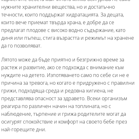
нужните хранителни вещества, но и достатъчно
течности, които поддържат хидратацията. За децата,
които вече приемат твърда храна, е добре да се
предлагат плодове с високо водно съдържание, като
диня или пъпеш, стига възрастта и режимът на хранене
да го позволяват.
Лятото може да бъде приятно и безгрижно време за
растеж и развитие, ако се подхожда с внимание към
нуждите на детето. Изпотяването само по себе си не е
причина за тревога, но когато е придружено с правилни
грижи, подходяща среда и редовна хигиена, не
представлява опасност за здравето. Всеки организъм
реагира по различен начин на топлината, но с
наблюдение, търпение и грижа родителите могат да
осигурят спокойствие и комфорт на своето бебе през
най-горещите дни.