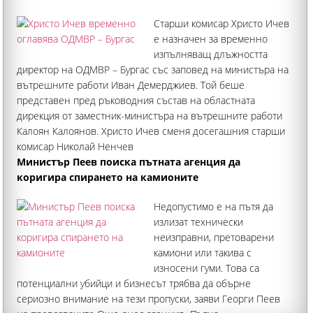
момче имаше нужда от 30 секунди, за да се пробуди и да
Старши комисар Христо Ичев
поиска една кока-кола
е назначен за временно
изпълняващ длъжността
директор на ОДМВР – Бургас със заповед на министъра на
вътрешните работи Иван Демерджиев. Той беше
представен пред ръководния състав на областната
дирекция от заместник-министъра на вътрешните работи
Калоян Калоянов. Христо Ичев сменя досегашния старши
комисар Николай Ненчев
Министър Пеев поиска пътната агенция да
коригира спирането на камионите
Недопустимо е на пътя да
излизат технически
неизправни, претоварени
камиони или такива с
износени гуми. Това са
потенциални убийци и бизнесът трябва да обърне
сериозно внимание на тези пропуски, заяви Георги Пеев