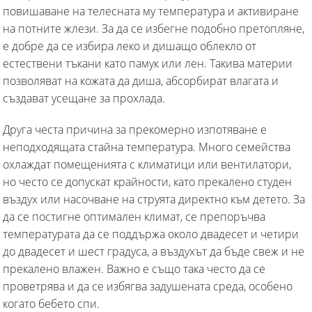
повишаване на телесната му температура и активиране
на потните жлези. За да се избегне подобно претопляне,
е добре да се избира леко и дишащо облекло от
естествени тъкани като памук или лен. Такива материи
позволяват на кожата да диша, абсорбират влагата и
създават усещане за прохлада.
Друга честа причина за прекомерно изпотяване е
неподходящата стайна температура. Много семейства
охлаждат помещенията с климатици или вентилатори,
но често се допускат крайности, като прекалено студен
въздух или насочване на струята директно към детето. За
да се постигне оптимален климат, се препоръчва
температурата да се поддържа около двадесет и четири
до двадесет и шест градуса, а въздухът да бъде свеж и не
прекалено влажен. Важно е също така често да се
проветрява и да се избягва задушената среда, особено
когато бебето спи.