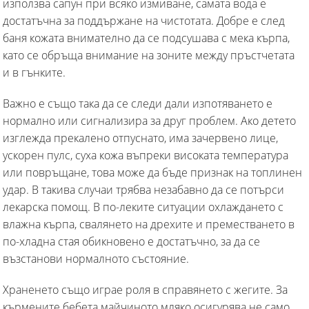
използва сапун при всяко измиване, самата вода е
достатъчна за поддържане на чистотата. Добре е след
баня кожата внимателно да се подсушава с мека кърпа,
като се обръща внимание на зоните между пръстчетата
и в гънките.
Важно е също така да се следи дали изпотяването е
нормално или сигнализира за друг проблем. Ако детето
изглежда прекалено отпуснато, има зачервено лице,
ускорен пулс, суха кожа въпреки високата температура
или повръщане, това може да бъде признак на топлинен
удар. В такива случаи трябва незабавно да се потърси
лекарска помощ. В по-леките ситуации охлаждането с
влажна кърпа, свалянето на дрехите и преместването в
по-хладна стая обикновено е достатъчно, за да се
възстанови нормалното състояние.
Храненето също играе роля в справянето с жегите. За
кърмените бебета майчиното мляко осигурява не само