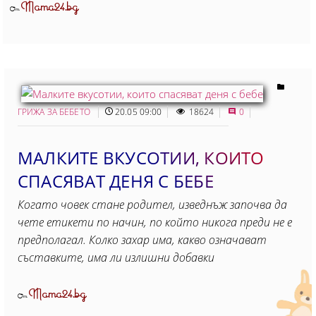
Mama24.bg
От
ГРИЖА ЗА БЕБЕТО
20.05 09:00
18624
0
МАЛКИТЕ ВКУСОТИИ, КОИТО
СПАСЯВАТ ДЕНЯ С БЕБЕ
Когато човек стане родител, изведнъж започва да
чете етикети по начин, по който никога преди не е
предполагал. Колко захар има, какво означават
съставките, има ли излишни добавки
Mama24.bg
От