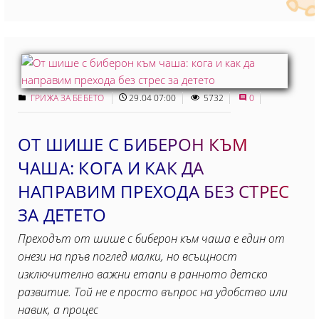
ГРИЖА ЗА БЕБЕТО
29.04 07:00
5732
0
ОТ ШИШЕ С БИБЕРОН КЪМ
ЧАША: КОГА И КАК ДА
НАПРАВИМ ПРЕХОДА БЕЗ СТРЕС
ЗА ДЕТЕТО
Преходът от шише с биберон към чаша е един от
онези на пръв поглед малки, но всъщност
изключително важни етапи в ранното детско
развитие. Той не е просто въпрос на удобство или
навик, а процес