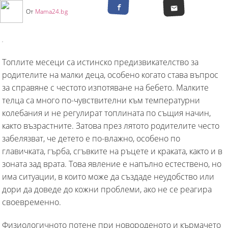
От
Mama24.bg
Топлите месеци са истинско предизвикателство за
родителите на малки деца, особено когато става въпрос
за справяне с честото изпотяване на бебето. Малките
телца са много по-чувствителни към температурни
колебания и не регулират топлината по същия начин,
както възрастните. Затова през лятото родителите често
забелязват, че детето е по-влажно, особено по
главичката, гърба, сгъвките на ръцете и краката, както и в
зоната зад врата. Това явление е напълно естествено, но
има ситуации, в които може да създаде неудобство или
дори да доведе до кожни проблеми, ако не се реагира
своевременно.
Физиологичното потене при новороденото и кърмачето