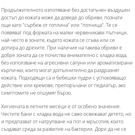
Продължителното изпотяване без достатъчен въздушен
достъп до кожата може да доведе до обриви, познати
още като "сърбеж от топлина" или "потница". Те се
появяват под формата на малки червеникави пъпчици,
най-често в зоните, където кожата се сгъва или се
допира до дрехите. При наличие на такива обриви е
добре зоната да се почиства внимателно с хладка вода,
без използване на агресивни сапуни или ароматизирани
кърпички, които могат допълнително да раздразнят
кожата. Подходящи са и бебешки пудри с успокояващо
действие или кремове, препоръчани от педиатър, ако
симптомите не отшумят бързо.
Хигиената в летните месеци е от особено значение.
Честите бани с хладка вода не само освежават детето, но
и предпазват от натрупване на пот и мръсотия, които
създават среда за развитие на бактерии. Дори да не се