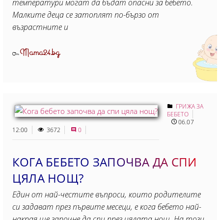
температури могат да бъдат опасни за бебето.
Малките деца се затоплят по-бързо от
възрастните и
Mama24.bg
От
ГРИЖА ЗА
БЕБЕТО
06.07
12:00
3672
0
КОГА БЕБЕТО ЗАПОЧВА ДА СПИ
ЦЯЛА НОЩ?
Един от най-честите въпроси, които родителите
си задават през първите месеци, е кога бебето най-
накрая ще започне да спи през цялата нощ. На този