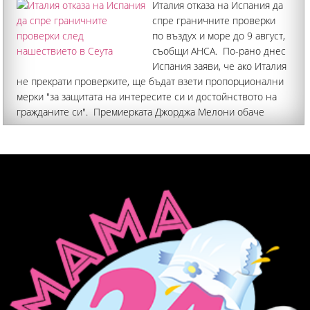
Италия отказа на Испания да
спре граничните проверки
по въздух и море до 9 август,
съобщи АНСА. По-рано днес
Испания заяви, че ако Италия
не прекрати проверките, ще бъдат взети пропорционални
мерки "за защитата на интересите си и достойнството на
гражданите си". Премиерката Джорджа Мелони обаче
отхвърли ултиматума