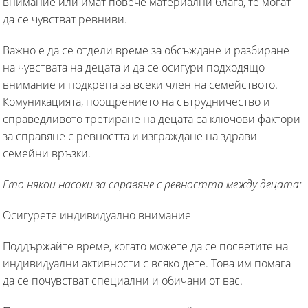
внимание или имат повече материални блага, те могат
да се чувстват ревниви.
Важно е да се отдели време за обсъждане и разбиране
на чувствата на децата и да се осигури подходящо
внимание и подкрепа за всеки член на семейството.
Комуникацията, поощрението на сътрудничество и
справедливото третиране на децата са ключови фактори
за справяне с ревността и изграждане на здрави
семейни връзки.
Ето някои насоки за справяне с ревността между децата:
Осигурете индивидуално внимание
Поддържайте време, когато можете да се посветите на
индивидуални активности с всяко дете. Това им помага
да се почувстват специални и обичани от вас.