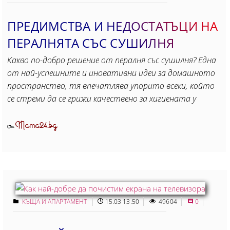
ПРЕДИМСТВА И НЕДОСТАТЪЦИ НА
ПЕРАЛНЯТА СЪС СУШИЛНЯ
Какво по-добро решение от пералня със сушилня? Една
от най-успешните и иновативни идеи за домашното
пространство, тя впечатлява упорито всеки, който
се стреми да се грижи качествено за хигиената у
Mama24.bg
От
КЪЩА И АПАРТАМЕНТ
15.03 13:50
49604
0