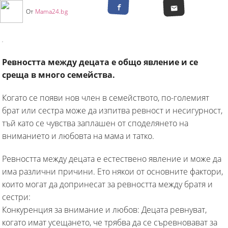
От
Mama24.bg
Ревността между децата е общо явление и се
среща в много семейства.
Когато се появи нов член в семейството, по-големият
брат или сестра може да изпитва ревност и несигурност,
тъй като се чувства заплашен от споделянето на
вниманието и любовта на мама и татко.
Ревността между децата е естествено явление и може да
има различни причини. Ето някои от основните фактори,
които могат да допринесат за ревността между братя и
сестри:
Конкуренция за внимание и любов: Децата ревнуват,
когато имат усещането, че трябва да се съревновават за