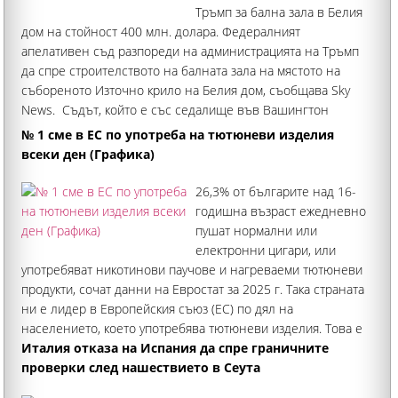
Тръмп за бална зала в Белия
дом на стойност 400 млн. долара. Федералният
апелативен съд разпореди на администрацията на Тръмп
да спре строителството на балната зала на мястото на
събореното Източно крило на Белия дом, съобщава Sky
News. Съдът, който е със седалище във Вашингтон
№ 1 сме в ЕС по употреба на тютюневи изделия
всеки ден (Графика)
26,3% от българите над 16-
годишна възраст ежедневно
пушат нормални или
електронни цигари, или
употребяват никотинови паучове и нагреваеми тютюневи
продукти, сочат данни на Евростат за 2025 г. Така страната
ни е лидер в Европейския съюз (ЕС) по дял на
населението, което употребява тютюневи изделия. Това е
доста над средния дял за съюза по този
Италия отказа на Испания да спре граничните
проверки след нашествието в Сеута