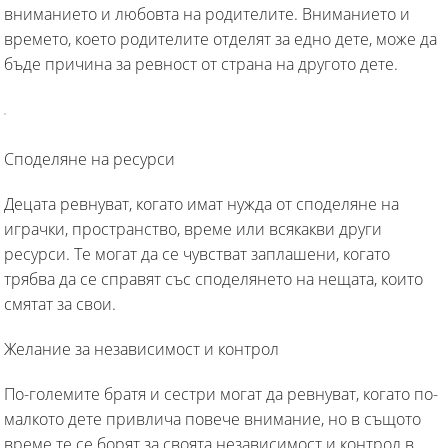
вниманието и любовта на родителите. Вниманието и
времето, което родителите отделят за едно дете, може да
бъде причина за ревност от страна на другото дете.
Споделяне на ресурси
Децата ревнуват, когато имат нужда от споделяне на
играчки, пространство, време или всякакви други
ресурси. Те могат да се чувстват заплашени, когато
трябва да се справят със споделянето на нещата, които
смятат за свои.
Желание за независимост и контрол
По-големите братя и сестри могат да ревнуват, когато по-
малкото дете привлича повече внимание, но в същото
време те се борят за своята независимост и контрол в