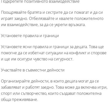
Подкрепете позитивното взаимодействие
Поощрявайте братята и сестрите да си помагат и да си
играят заедно. Отбелязвайте и хвалете положителното
им взаимодействие, за да се укрепи връзката.
Установете правила и граници
Установете ясни правила и граници за децата. Това ще
помогне да се избегнат ситуации на конфликт и спорове
и ще им осигури чувство на сигурност.
Участвайте в съвместни дейности
Организирайте дейности, в които децата могат да се
забавляват и работят заедно. Това може да включва игри,
спорт или сътворчество, които създават положителна
обща преживяване.