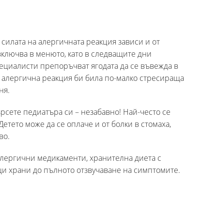
 силата на алергичната реакция зависи и от
 включва в менюто, като в следващите дни
ециалисти препоръчват ягодата да се въвежда в
а алергична реакция би била по-малко стресираща
еня.
ърсете педиатъра си – незабавно! Най-често се
етето може да се оплаче и от болки в стомаха,
во.
лергични медикаменти, хранителна диета с
и храни до пълното отзвучаване на симптомите.