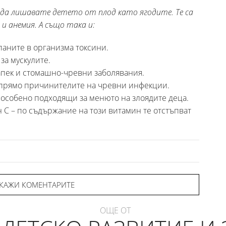
а да лишавате детето от плод като ягодите. Те са
и анемия. А също така и:
паните в организма токсини.
за мускулите.
запек и стомашно-чревни заболявания.
прямо причинителите на чревни инфекции.
а особено подходящи за менюто на злоядите деца.
 C – по съдържание на този витамин те отстъпват
КАЖИ КОМЕНТАРИТЕ
ОЩЕ ОТ