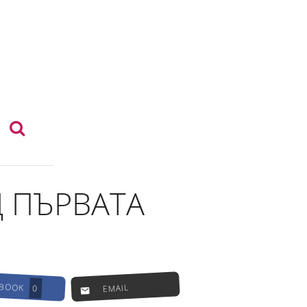
Д ПЪРВАТА
EBOOK
EMAIL
0