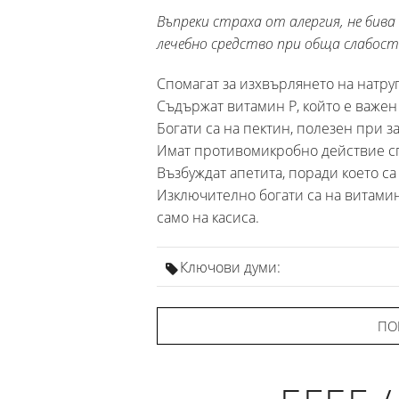
Въпреки страха от алергия, не бив
лечебно средство при обща слабост 
Спомагат за изхвърлянето на натру
Съдържат витамин P, който е важен 
Богати са на пектин, полезен при 
Имат противомикробно действие с
Възбуждат апетита, поради което с
Изключително богати са на витамин
само на касиса.
Ключови думи:
ПО