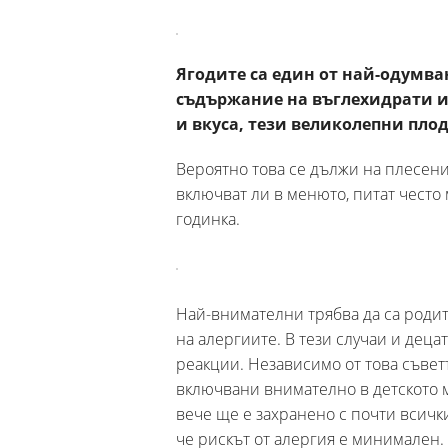
Ягодите са един от най-одумван
съдържание на въглехидрати и
и вкуса, тези великолепни пло
Вероятно това се дължи на плесенит
включват ли в менюто, питат често
годинка.
Най-внимателни трябва да са роди
на алергиите. В тези случаи и дец
реакции. Независимо от това съветъ
включвани внимателно в детското м
вече ще е захранено с почти всички
че рискът от алергия е минимален.