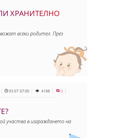
ИЛИ ХРАНИТЕЛНО
евожат всеки родител. През
03.07 07:00
4188
0
Е?
ой участва в изграждането на