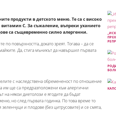
ите продукти в детското меню. Те са с високо
 витамин C. За съжаление, въпреки уханието
дове са същевременно силно алергенни.
„ИСК
ПРЕХ
РЕП
е по повърхността, докато зреят. Тогава – да се
 майките. Да, стига мъникът да навършил първата
РОДИ
БОЛН
телите с наследствена обремененост по отношение
ата им ще са предразположени към алергични
КАПС
т на някои диетолози е ягодите да бъдат
еню, но след първата годинка. По това време то
 зеленчуци и плодове (без цитрусовите) и се смята,