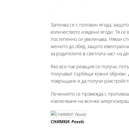
Започва се с половин ягода, защото
количеството изядени ягоди. Тя се
постепенно се увеличава. Някои сп
менюто до обяд, защото евентуалн
за родителите в светлата част на д
Ако все пак реакция се получи, пот
получават сърбящи кожни обриви. Д
повръщане и да получи разстройст
Лечението се провежда с противоа
изключване на всички алергизиращ
СНИМКИ: Pexels