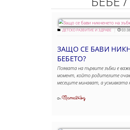
БЕБЕ 
ДЕТСКО РАЗВИТИЕ И ЗДРАВЕ
03.0
ЗАЩО СЕ БАВИ НИКН
БЕБЕТО?
Появата на първите зъбки е важе
момент, който родителите очак
месеците минават, а усмивката н
Mama24.bg
От