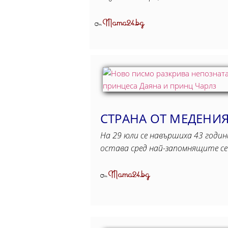
Mama24.bg
От
СТРАНА ОТ МЕДЕНИЯ
На 29 юли се навършиха 43 годин
остава сред най-запомнящите с
Mama24.bg
От