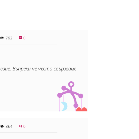
792
0
вие. Въпреки че често свързваме
864
0