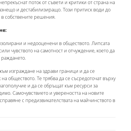
непрекъснат поток от съвети и критики от страна на
азнещо и дестабилизиращо. Този притиск води до
т в собствените решения.
не:
 изолирани и недооценени в обществото. Липсата
или чувството на самотност и отчуждение, което да
 раждането.
 към изграждане на здрави граници и да се
 на обществото. Те трябва да се съсредоточат върху
агополучие и да се обръщат към ресурси за
димо. Самочувствието и увереността на новите
справяне с предизвикателствата на майчинството в