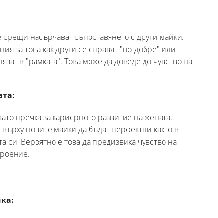
срещи насърчават съпоставянето с други майки.
ия за това как други се справят "по-добре" или
влязат в "рамката". Това може да доведе до чувство на
ата:
ато пречка за кариерното развитие на жената.
 върху новите майки да бъдат перфектни както в
та си. Вероятно е това да предизвика чувство на
троение.
ика: