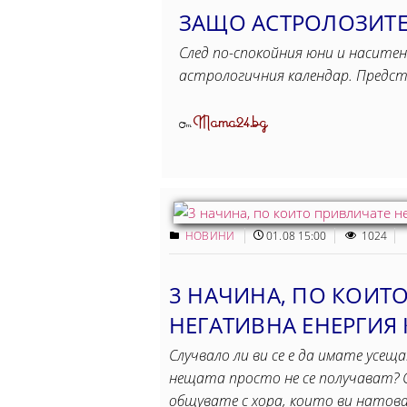
ЗАЩО АСТРОЛОЗИТЕ 
След по-спокойния юни и наситен
астрологичния календар. Предс
Mama24.bg
От
НОВИНИ
01.08 15:00
1024
3 НАЧИНА, ПО КОИТ
НЕГАТИВНА ЕНЕРГИЯ 
Случвало ли ви се е да имате усещ
нещата просто не се получават? 
общувате с хора, които ви натов