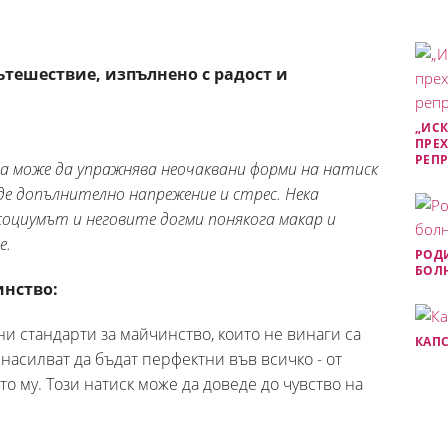
тешествие, изпълнено с радост и
„ИСК
ПРЕХ
РЕП
а може да упражнява неочаквани форми на натиск
де допълнително напрежение и стрес. Нека
социумът и неговите догми понякога макар и
е.
РОДИ
БОЛН
инство:
и стандарти за майчинство, които не винаги са
КАПС
насилват да бъдат перфектни във всичко - от
о му. Този натиск може да доведе до чувство на