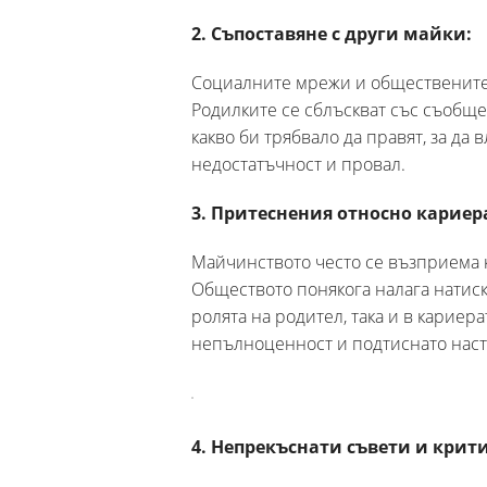
2. Съпоставяне с други майки:
Социалните мрежи и обществените 
Родилките се сблъскват със съобщен
какво би трябвало да правят, за да 
недостатъчност и провал.
3. Притеснения относно кариер
Майчинството често се възприема к
Обществото понякога налага натиск
ролята на родител, така и в кариера
непълноценност и подтиснато нас
4. Непрекъснати съвети и крит