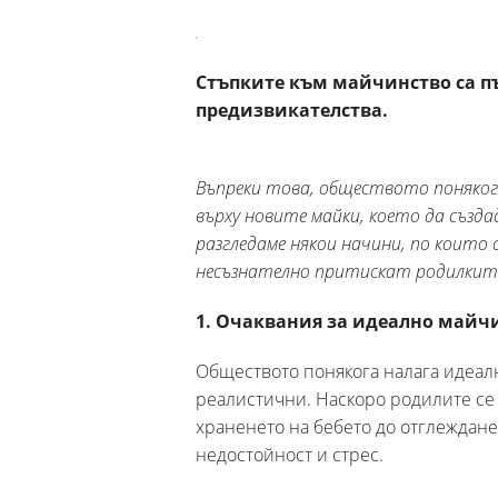
Стъпките към майчинство са пъ
предизвикателства.
Въпреки това, обществото поняког
върху новите майки, което да създа
разгледаме някои начини, по които 
несъзнателно притискат родилкит
1. Очаквания за идеално майч
Обществото понякога налага идеалн
реалистични. Наскоро родилите се 
храненето на бебето до отглежданет
недостойност и стрес.