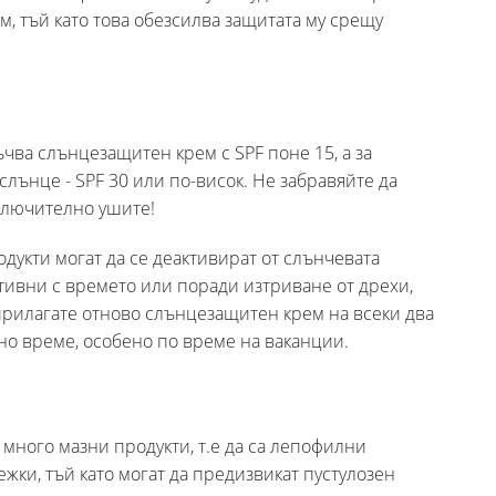
м, тъй като това обезсилва защитата му срещу
ва слънцезащитен крем с SPF поне 15, а за
лънце - SPF 30 или по-висок. Не забравяйте да
включително ушите!
укти могат да се деактивират от слънчевата
ктивни с времето или поради изтриване от дрехи,
 прилагате отново слънцезащитен крем на всеки два
лно време, особено по време на ваканции.
 много мазни продукти, т.е да са лепофилни
ежки, тъй като могат да предизвикат пустулозен