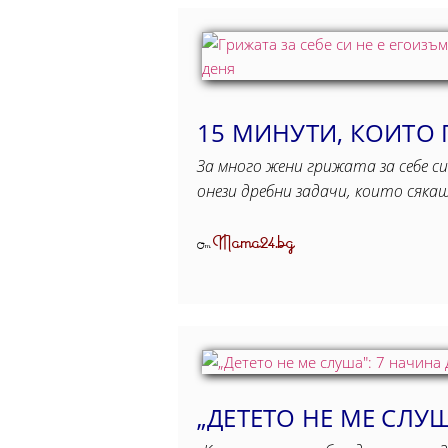
15 МИНУТИ, КОИТO
За много жени грижата за себе с
онези дребни задачи, които сяка
Mama24.bg
От
„ДЕТЕТО НЕ МЕ СЛУ