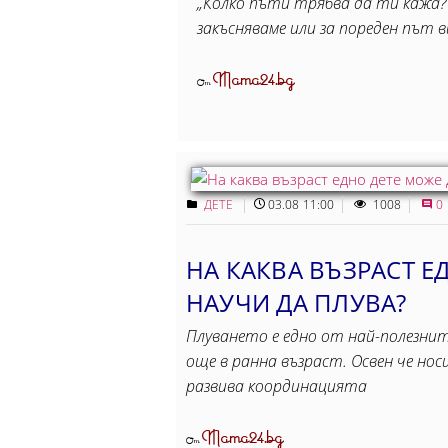
„Колко пъти трябва да ти кажа?"
закъсняваме или за пореден път 
Mama24.bg
От
ДЕТЕ
03.08 11:00
1008
0
НА КАКВА ВЪЗРАСТ Е
НАУЧИ ДА ПЛУВА?
Плуването е едно от най-полезнит
още в ранна възраст. Освен че нос
развива координацията
Mama24.bg
От