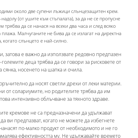
бходими около две супени лъжици слънцезащитен крем.
надолу (от ушите към стъпалата), за да не се пропусне
 трябва да се нанася на всеки два часа и след всяко
а плажа. Малчуганите не бива да се излагат на директна
, когато слънцето е най-силно.
си, затова е важно да използвате редовно предпазен
о-големите деца трябва да се говори за рисковете от
а сянка, носенето на шапка и очила.
поръчително да носят светли дрехи от леки материи.
и от солариумите, но родителите трябва да им
 това интензивно облъчване за тяхното здраве.
ните кремове не са предназначени да удължават
да ви предпазват, когато не можете да избегнете
нанасят по-малко продукт от необходимото и не го
намалява ефективността му. Не удължавайте времето