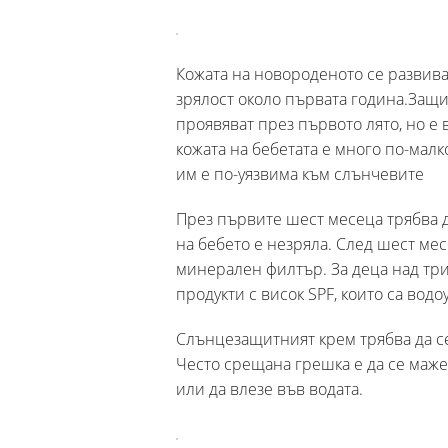
Кожата на новороденото се развива
зрялост около първата година.Защ
проявяват през първото лято, но е 
кожата на бебетата е много по-малко
им е по-уязвима към слънчевите
През първите шест месеца трябва да
на бебето е незряла. След шест ме
минерален филтър. За деца над тр
продукти с висок SPF, които са вод
Слънцезащитният крем трябва да се
Често срещана грешка е да се маже
или да влезе във водата.