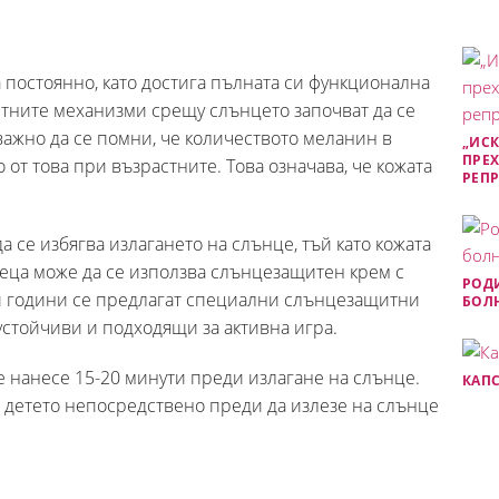
 постоянно, като достига пълната си функционална
итните механизми срещу слънцето започват да се
важно да се помни, че количеството меланин в
„ИСК
ПРЕХ
 от това при възрастните. Това означава, че кожата
РЕП
 се избягва излагането на слънце, тъй като кожата
сеца може да се използва слънцезащитен крем с
РОДИ
и години се предлагат специални слънцезащитни
БОЛН
оустойчиви и подходящи за активна игра.
 нанесе 15-20 минути преди излагане на слънце.
КАПС
 детето непосредствено преди да излезе на слънце