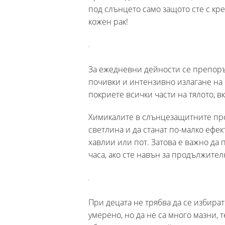
под слънцето само защото сте с кре
кожен рак!
За ежедневни дейности се препоръч
почивки и интензивно излагане на с
покриете всички части на тялото, 
Химикалите в слънцезащитните прод
светлина и да станат по-малко ефе
хавлии или пот. Затова е важно да
часа, ако сте навън за продължите
При децата не трябва да се избират
умерено, но да не са много мазни, т