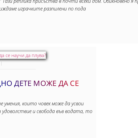
 Тази реплика присъства в почти всеки дом. Обикновено я п
виждаме играчките разпилени по пода
ДНО ДЕТЕ МОЖЕ ДА СЕ
е умения, които човек може да усвои
и удоволствие и свобода във водата, то