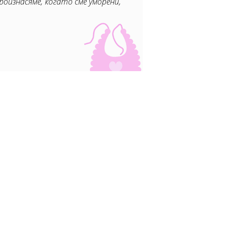
роизнасяме, когато сме уморени,