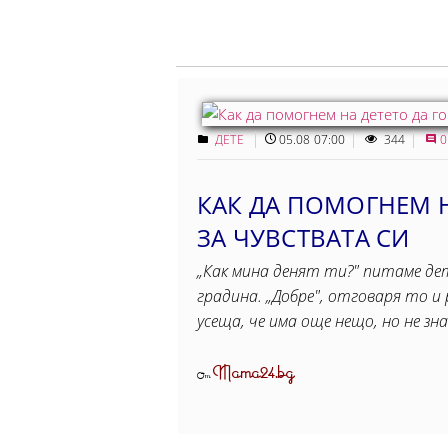
ДЕТЕ
05.08 07:00
344
0
КАК ДА ПОМОГНЕМ Н
ЗА ЧУВСТВАТА СИ
„Как мина денят ти?" питаме де
градина. „Добре", отговаря то 
усеща, че има още нещо, но не зна
Mama24.bg
От