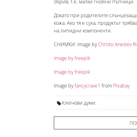
обрив, т.е. малки гнойни пъпчици.
Докато при родителите слънцезащит
кожа. Ако тя е суха, продуктът тряб
на липидни компоненти.
СНИМКИ: Image by
Christo Anestev
f
Image by freepik
Image by freepik
Image by
fancycrave1
from
Pixabay
Ключови думи:
ПО