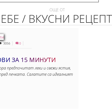
ОЩЕ ОТ
БЕБЕ / ВКУСНИ РЕЦЕП
3056
0
ОВИ ЗА 15 МИНУТИ
хора предпочитат леки и свежи ястия,
 пред печката. Салатите са идеалният