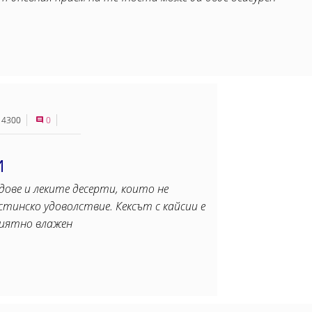
4300
0
И
ове и леките десерти, които не
стинско удоволствие. Кексът с кайсии е
риятно влажен