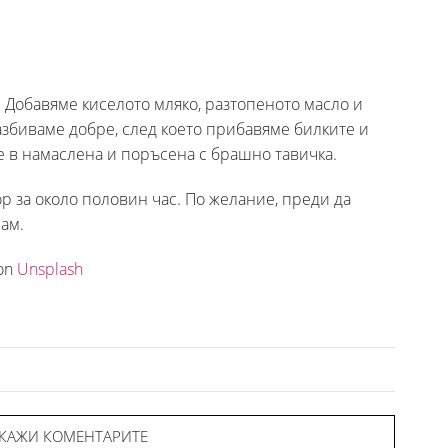
а. Добавяме киселото мляко, разтопеното масло и
азбиваме добре, след което прибавяме билките и
 в намаслена и поръсена с брашно тавичка.
р за около половин час. По желание, преди да
ам.
on
Unsplash
КАЖИ КОМЕНТАРИТЕ