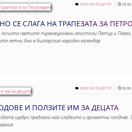
ВКУСНИ РЕЦЕПТИ
28.06
О СЕ СЛАГА НА ТРАПЕЗАТА ЗА ПЕТР
 почита светите първовърховни апостоли Петър и Павел, 
ите летни дни в българския народен календар
ВКУСНИ РЕЦЕПТИ
08.06
ДОВЕ И ПОЛЗИТЕ ИМ ЗА ДЕЦАТА
одата щедро предлага най-сладките и ароматни плодове. З
явания