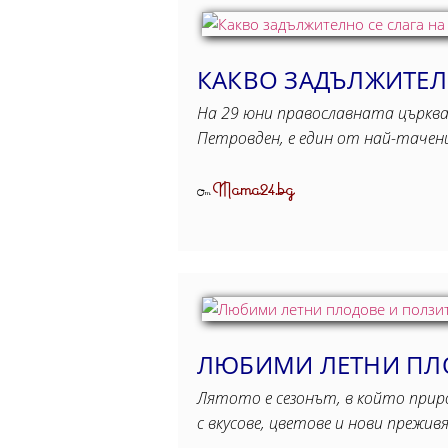
КАКВО ЗАДЪЛЖИТЕЛН
На 29 юни православната църква
Петровден, е един от най-тачен
Mama24.bg
От
ЛЮБИМИ ЛЕТНИ ПЛО
Лятото е сезонът, в който прир
с вкусове, цветове и нови прежив