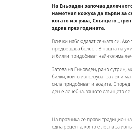
На Еньовден започва далечното 
наметнал кожуха да върви за сн
когато изгрява, Слънцето „треп
здрав през годината.
Всички наблюдават сянката си. Ако 
предвещава болест. В нощта на ум
и билки придобиват най-голяма лече
Затова на Еньовден, рано сутрин, м
билки, които използуват за лек и м
сила придобиват и водите. Според в
ден е лечебна, защото слънцето се 
На празника се прави традиционна п
една рецепта, която е лесна за изп