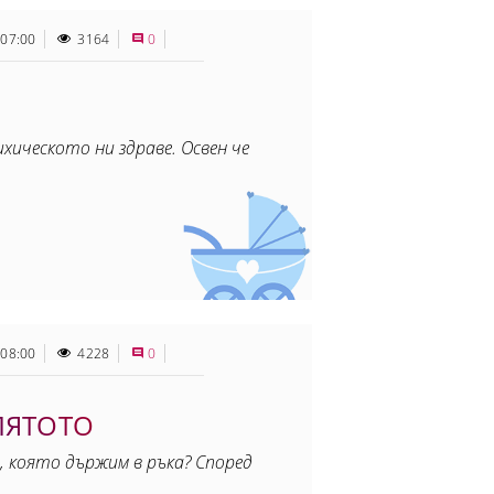
 07:00
3164
0
хическото ни здраве. Освен че
 08:00
4228
0
ЛЯТОТО
, която държим в ръка? Според