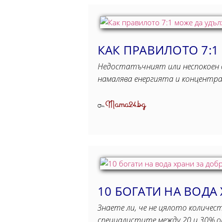
КАК ПРАВИЛОТО 7:
Недостатъчният или неспокоен съ
намалява енергията и концентра
Mama24.bg
От
10 БОГАТИ НА ВОДА
Знаете ли, че не цялото количес
специалистите между 20 и 30% о