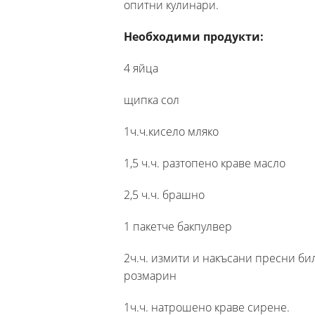
опитни кулинари.
Необходими продукти:
4 яйца
щипка сол
1ч.ч.кисело мляко
1,5 ч.ч. разтопено краве масло
2,5 ч.ч. брашно
1 пакетче бакпулвер
2ч.ч. измити и накъсани пресни бил
розмарин
1ч.ч. натрошено краве сирене.