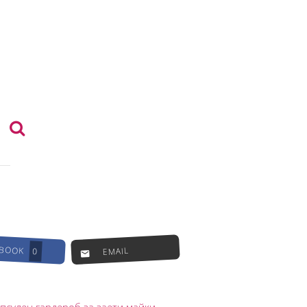
EBOOK
EMAIL
0