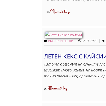
Mama24.bg
От
ВКУСНИ РЕЦЕПТИ
02.07 08:00
ЛЕТЕН КЕКС С КАЙСИ
Лятото е сезонът на сочните плод
изискват много усилия, но носят и
точно такъв – мек, ароматен и п
Mama24.bg
От