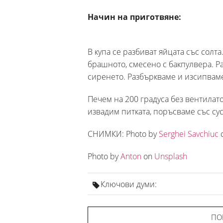
Начин на приготвяне:
В купа се разбиват яйцата със солт
брашното, смесено с бакпулвера. Р
сиренето. Разбъркваме и изсипваме
Печем на 200 градуса без вентилато
извадим питката, поръсваме със сус
СНИМКИ: Photo by
Serghei Savchiuc
Photo by
Anton
on
Unsplash
Ключови думи:
ПО