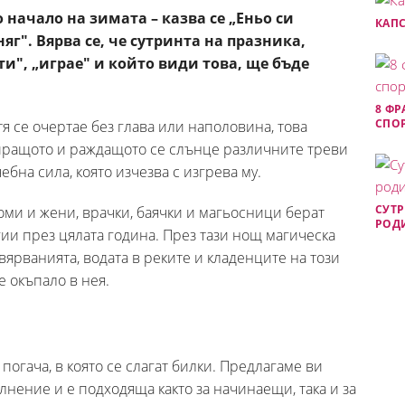
начало на зимата – казва се „Еньо си
КАПС
яг". Вярва се, че сутринта на празника,
ти", „играе" и който види това, ще бъде
8 ФР
СПОР
тя се очертае без глава или наполовина, това
иращото и раждащото се слънце различните треви
бна сила, която изчезва с изгрева му.
СУТР
оми и жени, врачки, баячки и магьосници берат
РОДИ
агии през цялата година. През тази нощ магическа
ярванията, водата в реките и кладенците на този
е окъпало в нея.
огача, в която се слагат билки. Предлагаме ви
ълнение и е подходяща както за начинаещи, така и за