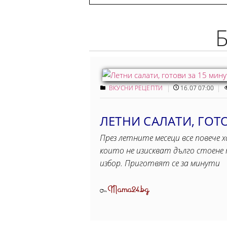
ВКУСНИ РЕЦЕПТИ
16.07 07:00
ЛЕТНИ САЛАТИ, ГОТ
През летните месеци все повече 
които не изискват дълго стоене
избор. Приготвят се за минути
Mama24.bg
От